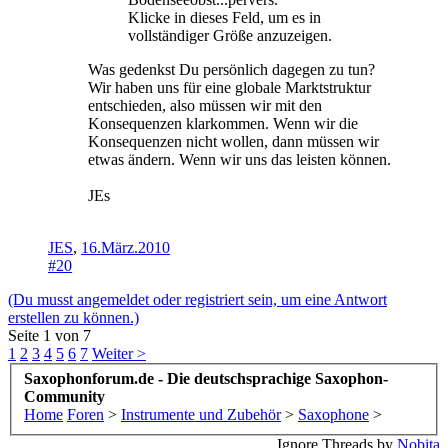
Klicke in dieses Feld, um es in
vollständiger Größe anzuzeigen.
Was gedenkst Du persönlich dagegen zu tun?
Wir haben uns für eine globale Marktstruktur
entschieden, also müssen wir mit den
Konsequenzen klarkommen. Wenn wir die
Konsequenzen nicht wollen, dann müssen wir
etwas ändern. Wenn wir uns das leisten können.
JEs
JES
,
16.März.2010
#20
(Du musst angemeldet oder registriert sein, um eine Antwort
erstellen zu können.)
Seite 1 von 7
1
2
3
4
5
6
7
Weiter >
Saxophonforum.de - Die deutschsprachige Saxophon-
Community
Home
Foren
>
Instrumente und Zubehör
>
Saxophone
>
Ignore Threads by
Nobita