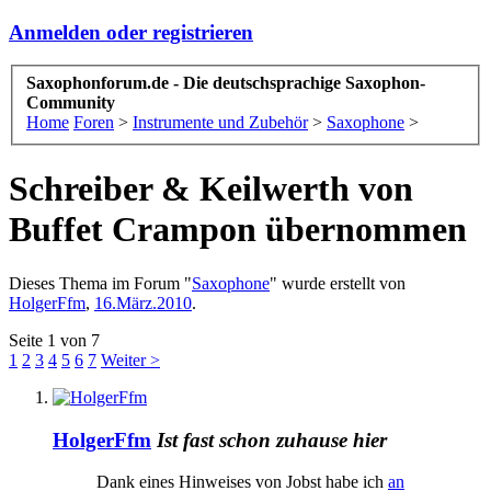
Anmelden oder registrieren
Saxophonforum.de - Die deutschsprachige Saxophon-
Community
Home
Foren
>
Instrumente und Zubehör
>
Saxophone
>
Schreiber & Keilwerth von
Buffet Crampon übernommen
Dieses Thema im Forum "
Saxophone
" wurde erstellt von
HolgerFfm
,
16.März.2010
.
Seite 1 von 7
1
2
3
4
5
6
7
Weiter >
HolgerFfm
Ist fast schon zuhause hier
Dank eines Hinweises von Jobst habe ich
an