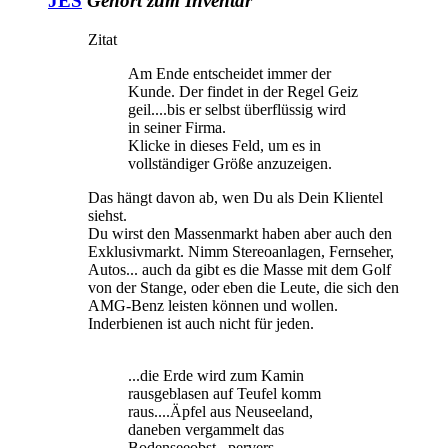
JES
Gehört zum Inventar
Zitat
Am Ende entscheidet immer der
Kunde. Der findet in der Regel Geiz
geil....bis er selbst überflüssig wird
in seiner Firma.
Klicke in dieses Feld, um es in
vollständiger Größe anzuzeigen.
Das hängt davon ab, wen Du als Dein Klientel
siehst.
Du wirst den Massenmarkt haben aber auch den
Exklusivmarkt. Nimm Stereoanlagen, Fernseher,
Autos... auch da gibt es die Masse mit dem Golf
von der Stange, oder eben die Leute, die sich den
AMG-Benz leisten können und wollen.
Inderbienen ist auch nicht für jeden.
...die Erde wird zum Kamin
rausgeblasen auf Teufel komm
raus....Äpfel aus Neuseeland,
daneben vergammelt das
Bodenseeobst...pervers.