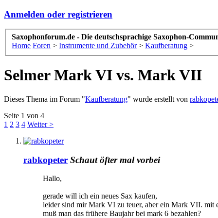
Anmelden oder registrieren
Saxophonforum.de - Die deutschsprachige Saxophon-Commun
Home
Foren
>
Instrumente und Zubehör
>
Kaufberatung
>
Selmer Mark VI vs. Mark VII
Dieses Thema im Forum "
Kaufberatung
" wurde erstellt von
rabkopet
Seite 1 von 4
1
2
3
4
Weiter >
rabkopeter
Schaut öfter mal vorbei
Hallo,
gerade will ich ein neues Sax kaufen,
leider sind mir Mark VI zu teuer, aber ein Mark VII. mit 
muß man das frühere Baujahr bei mark 6 bezahlen?