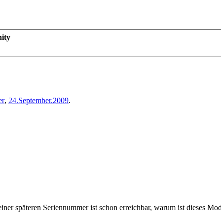
ity
er
,
24.September.2009
.
einer späteren Seriennummer ist schon erreichbar, warum ist dieses Model