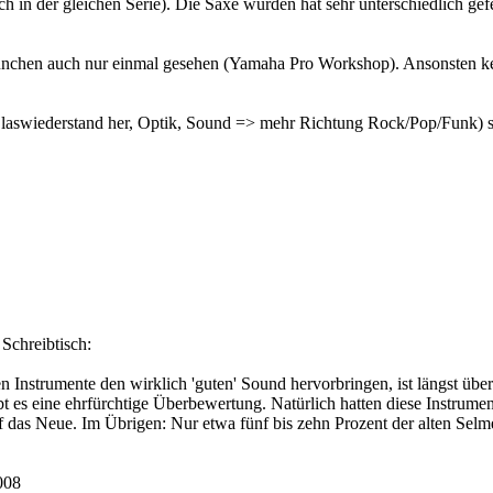
 in der gleichen Serie). Die Saxe wurden hat sehr unterschiedlich gefer
chen auch nur einmal gesehen (Yamaha Pro Workshop). Ansonsten kenne
Blaswiederstand her, Optik, Sound => mehr Richtung Rock/Pop/Funk) s
Schreibtisch:
ten Instrumente den wirklich 'guten' Sound hervorbringen, ist längst üb
es eine ehrfürchtige Überbewertung. Natürlich hatten diese Instrument
f das Neue. Im Übrigen: Nur etwa fünf bis zehn Prozent der alten Selme
008