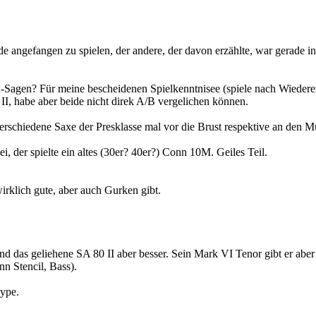
de angefangen zu spielen, der andere, der davon erzählte, war gerade in
agen? Für meine bescheidenen Spielkenntnisee (spiele nach Wiedereinst
II, habe aber beide nicht direk A/B vergelichen können.
 verschiedene Saxe der Presklasse mal vor die Brust respektive an d
i, der spielte ein altes (30er? 40er?) Conn 10M. Geiles Teil.
klich gute, aber auch Gurken gibt.
d das geliehene SA 80 II aber besser. Sein Mark VI Tenor gibt er aber ni
n Stencil, Bass).
hype.