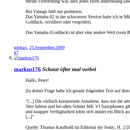
Meine Feststellung war, dass jedes Horn andersklang (auch
Bei Vintage hilft nur probieren.
Das Yamaha 82 in der schwarzen Version habe ich in Mün
Goldlack, versilbert oder vergoldet).
Das Yamaha (Goldlack) ist aber eine andere Welt (vom 
tobisax
,
25.September.2009
#7
markus176
Schaut öfter mal vorbei
Hallo, Peter!
Zu deiner Frage habe ich gerade folgenden Text auf dem 
"[...] Die vielfach kursierende Annahme, dass nur die al
50er Jahren und bei alten Selmer MK VI Saxophonen gibt 
und knapper Verfügbarkeit lohnt sich immer ein Blick au
[...]"
Quelle: Thomas Kaufhold im Editorial der Sonic, H. 2/2