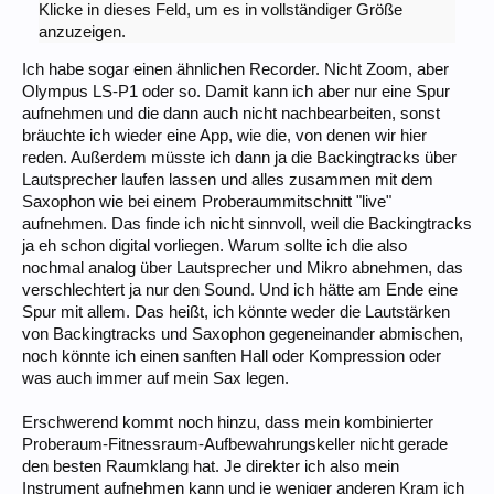
Klicke in dieses Feld, um es in vollständiger Größe
anzuzeigen.
Ich habe sogar einen ähnlichen Recorder. Nicht Zoom, aber
Olympus LS-P1 oder so. Damit kann ich aber nur eine Spur
aufnehmen und die dann auch nicht nachbearbeiten, sonst
bräuchte ich wieder eine App, wie die, von denen wir hier
reden. Außerdem müsste ich dann ja die Backingtracks über
Lautsprecher laufen lassen und alles zusammen mit dem
Saxophon wie bei einem Proberaummitschnitt "live"
aufnehmen. Das finde ich nicht sinnvoll, weil die Backingtracks
ja eh schon digital vorliegen. Warum sollte ich die also
nochmal analog über Lautsprecher und Mikro abnehmen, das
verschlechtert ja nur den Sound. Und ich hätte am Ende eine
Spur mit allem. Das heißt, ich könnte weder die Lautstärken
von Backingtracks und Saxophon gegeneinander abmischen,
noch könnte ich einen sanften Hall oder Kompression oder
was auch immer auf mein Sax legen.
Erschwerend kommt noch hinzu, dass mein kombinierter
Proberaum-Fitnessraum-Aufbewahrungskeller nicht gerade
den besten Raumklang hat. Je direkter ich also mein
Instrument aufnehmen kann und je weniger anderen Kram ich