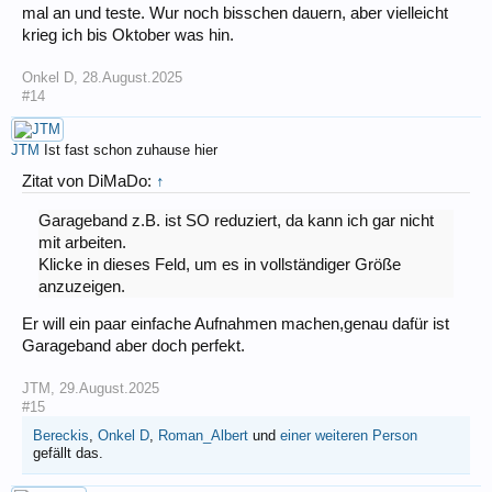
mal an und teste. Wur noch bisschen dauern, aber vielleicht
krieg ich bis Oktober was hin.
Onkel D
,
28.August.2025
#14
JTM
Ist fast schon zuhause hier
Zitat von DiMaDo:
↑
Garageband z.B. ist SO reduziert, da kann ich gar nicht
mit arbeiten.
Klicke in dieses Feld, um es in vollständiger Größe
anzuzeigen.
Er will ein paar einfache Aufnahmen machen,genau dafür ist
Garageband aber doch perfekt.
JTM
,
29.August.2025
#15
Bereckis
,
Onkel D
,
Roman_Albert
und
einer weiteren Person
gefällt das.