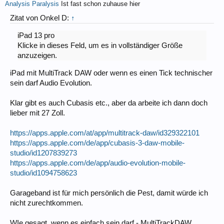
Analysis Paralysis
Ist fast schon zuhause hier
Zitat von Onkel D:
↑
iPad 13 pro
Klicke in dieses Feld, um es in vollständiger Größe
anzuzeigen.
iPad mit MultiTrack DAW oder wenn es einen Tick technischer
sein darf Audio Evolution.
Klar gibt es auch Cubasis etc., aber da arbeite ich dann doch
lieber mit 27 Zoll.
https://apps.apple.com/at/app/multitrack-daw/id329322101
https://apps.apple.com/de/app/cubasis-3-daw-mobile-
studio/id1207839273
https://apps.apple.com/de/app/audio-evolution-mobile-
studio/id1094758623
Garageband ist für mich persönlich die Pest, damit würde ich
nicht zurechtkommen.
WIe gesagt, wenn es einfach sein darf - MultiTrackDAW.