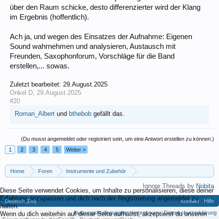
über den Raum schicke, desto differenzierter wird der Klang
im Ergebnis (hoffentlich).
Ach ja, und wegen des Einsatzes der Aufnahme: Eigenen
Sound wahrnehmen und analysieren, Austausch mit
Freunden, Saxophonforum, Vorschläge für die Band
erstellen,... sowas.
Zuletzt bearbeitet:
29.August.2025
Onkel D
,
29.August.2025
#20
Roman_Albert
und
bthebob
gefällt das.
(Du musst angemeldet oder registriert sein, um eine Antwort erstellen zu können.)
1
2
3
4
5
Weiter >
Home
Foren
Instrumente und Zubehör
Home- und Live-Recording, Tontechnik
Ignore Threads by
Nobita
Diese Seite verwendet Cookies, um Inhalte zu personalisieren, diese deiner
Erfahrung anzupassen und dich nach der Registrierung angemeldet zu
Deutsch [Du]
Kontakt
Hilfe
halten.
Nutzungsbedingungen
Impressum
Datenschutzerklärung
Wenn du dich weiterhin auf dieser Seite aufhältst, akzeptierst du unseren