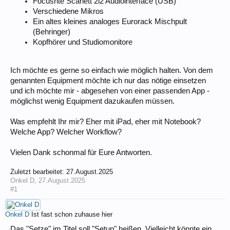
Focusrite Scarlett 2i2 Audiointerface (USB)
Verschiedene Mikros
Ein altes kleines analoges Eurorack Mischpult
(Behringer)
Kopfhörer und Studiomonitore
Ich möchte es gerne so einfach wie möglich halten. Von dem
genannten Equipment möchte ich nur das nötige einsetzen
und ich möchte mir - abgesehen von einer passenden App -
möglichst wenig Equipment dazukaufen müssen.
Was empfehlt Ihr mir? Eher mit iPad, eher mit Notebook?
Welche App? Welcher Workflow?
Vielen Dank schonmal für Eure Antworten.
Zuletzt bearbeitet:
27.August.2025
Onkel D
,
27.August.2025
#1
Onkel D
Ist fast schon zuhause hier
Das "Setze" im Titel soll "Setup" heißen. Vielleicht könnte ein