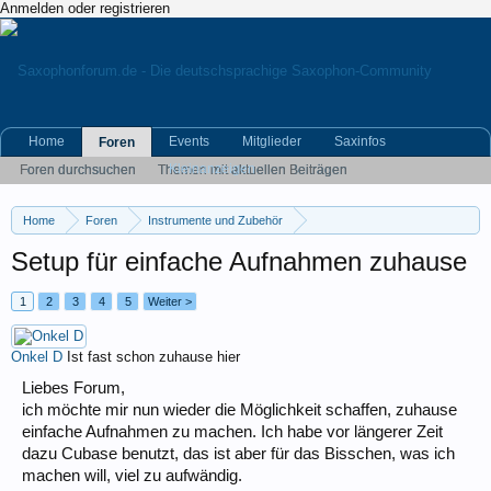
Anmelden oder registrieren
Home
Events
Mitglieder
Saxinfos
Foren
Kleinanzeigen
Foren durchsuchen
Themen mit aktuellen Beiträgen
Home
Foren
Instrumente und Zubehör
Home- und Live-Recording, Tontechnik
Setup für einfache Aufnahmen zuhause
1
2
3
4
5
Weiter >
Onkel D
Ist fast schon zuhause hier
Liebes Forum,
ich möchte mir nun wieder die Möglichkeit schaffen, zuhause
einfache Aufnahmen zu machen. Ich habe vor längerer Zeit
dazu Cubase benutzt, das ist aber für das Bisschen, was ich
machen will, viel zu aufwändig.