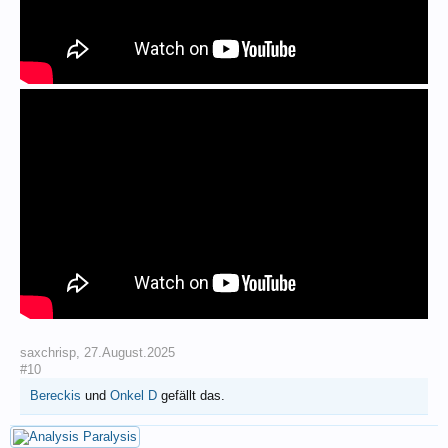
saxchrisp
,
27.August.2025
#10
Bereckis
und
Onkel D
gefällt das.