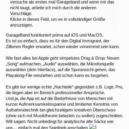
versuche als erstes mal Garageband und wenn mir das
nicht taugt, arbeite ich mich durch die anderen
Vorschläge.
Klicke in dieses Feld, um es in vollständiger Größe
anzuzeigen.
GarageBand funktioniert prima auf iOS und MacOS.
Es ist so einfach, dass es für den Digital Immigrant, der
Zillionen Regler erwartet, schon wieder verwirrend sein kann.
Wie fast alles bei Apple geht simpelstes Drag & Drop: Neuen
„Song“ aufmachen, „Audio“ auswählen, die Mikrofonquelle
auswählen (dein Interface), auf die Spuransicht gehen, das
Playalong-File reinziehen und schon kann es losgehen.
Es gibt nur wenige echte „Nachteile“ gegenüber z.B. Logic Pro,
die liegen aber im Bereich professioneller Ansprüche.
Und ja, die App ist auf die Bedürfnisse von Menschen mit
kurzer Aufmerksamkeitsspanne und limitierter Kenntnis von
Aufnahmetechnik bei gleichzeitigem kreativen Überschuss
(ohne sich mit Musiktheorie belasten zu wollen) zugeschnitten.
Will sagen: Nicht unbedingt für analytische alte Säcke wie
uns… einfach mal den Spieltrieb anschalten