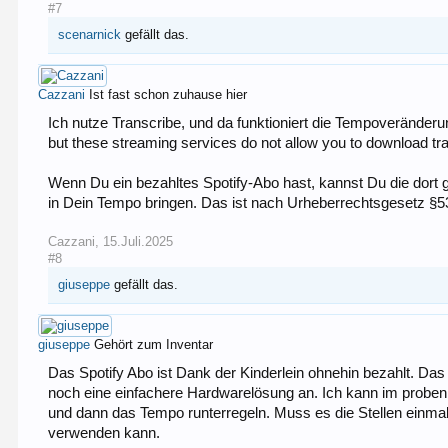
#7
scenarnick
gefällt das.
Cazzani
Ist fast schon zuhause hier
Ich nutze Transcribe, und da funktioniert die Tempoveränderun
but these streaming services do not allow you to download tra
Wenn Du ein bezahltes Spotify-Abo hast, kannst Du die dort 
in Dein Tempo bringen. Das ist nach Urheberrechtsgesetz §53 
Cazzani
,
15.Juli.2025
#8
giuseppe
gefällt das.
giuseppe
Gehört zum Inventar
Das Spotify Abo ist Dank der Kinderlein ohnehin bezahlt. Das 
noch eine einfachere Hardwarelösung an. Ich kann im probenr
und dann das Tempo runterregeln. Muss es die Stellen einmal 
verwenden kann.