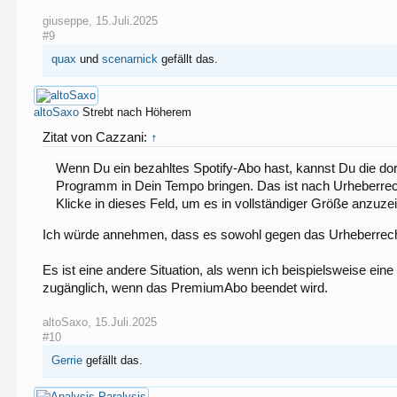
giuseppe
,
15.Juli.2025
#9
quax
und
scenarnick
gefällt das.
altoSaxo
Strebt nach Höherem
Zitat von Cazzani:
↑
Wenn Du ein bezahltes Spotify-Abo hast, kannst Du die dor
Programm in Dein Tempo bringen. Das ist nach Urheberrecht
Klicke in dieses Feld, um es in vollständiger Größe anzuze
Ich würde annehmen, dass es sowohl gegen das Urheberrecht
Es ist eine andere Situation, als wenn ich beispielsweise ein
zugänglich, wenn das PremiumAbo beendet wird.
altoSaxo
,
15.Juli.2025
#10
Gerrie
gefällt das.