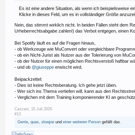
Es ist eine andere Situation, als wenn ich beispielsweise ei
Klicke in dieses Feld, um es in vollständiger Größe anzuze
Nein, das stimmt wirklich nicht. In beiden Fällen steht dem Re
Urheberrechtsabgabe zahlen!) das Verbot entgegen, einen Ko
Bei Spotify läuft es auf die Fragen hinaus,
- ob Werkzeuge wie MuConvert oder vergleichbare Programme 
- ob ein Nicht-Jurist als Nutzer aus der Tolerierung von MuCo
- ob der Nutzer für einen möglichen Rechtsverstoß haftbar w
- und ob
@giuseppe
erwischt wird.
Beipackzettel:
- Dies ist keine Rechtsberatung. Ich gehe jetzt üben.
- Wer sich ins Thema vertiefen will, kann aus den Rechtsstre
- Verglichen mit dem Training komponierender KI an geschütz
Cazzani
,
15.Juli.2025
#13
Gerrie
,
quax
,
slowjoe
und
einer weiteren Person
gefällt das.