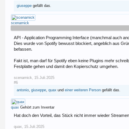
giuseppe
gefällt das.
scenarnick
API - Application Programming Interface (manchmal auch ande
Dies wurde von Spotify bewusst blockiert, angeblich aus Gr
befassen.
Fakt ist, man darf für Spotify eben keine Plugins mehr schr
Festplatte gehen und damit den Kopierschutz umgehen.
scenarnick
,
15.Juli.2025
#6
antonio
,
giuseppe
,
quax
und
einer weiteren Person
gefällt das.
quax
Gehört zum Inventar
Hat doch den Vorteil, das Stück nicht immer wieder Streame
quax
,
15.Juli.2025