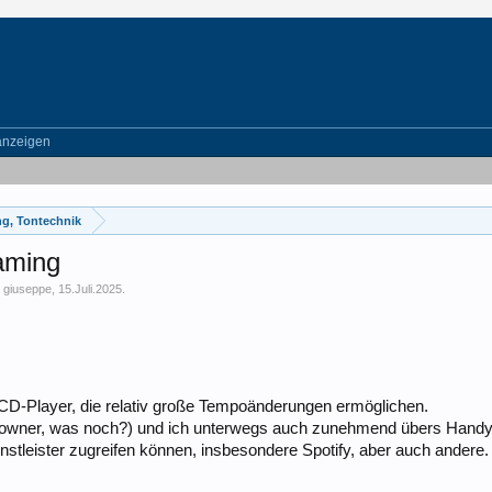
anzeigen
g, Tontechnik
eaming
n
giuseppe
,
15.Juli.2025
.
d CD-Player, die relativ große Tempoänderungen ermöglichen.
downer, was noch?) und ich unterwegs auch zunehmend übers Handy S
nstleister zugreifen können, insbesondere Spotify, aber auch andere.