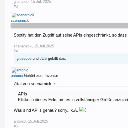
giuseppe
,
15.Juli.2025
#3
scenarnick
Spotify hat den Zugriff auf seine APIs eingeschränkt, so da
scenarnick
,
15.Juli.2025
#4
giuseppe
und
JES
gefällt das.
antonio
Gehört zum Inventar
Zitat von scenarnick:
↑
APIs
Klicke in dieses Feld, um es in vollständiger Größe anzuze
Was sind API's genau? sorry...k.A.
antonio
,
15.Juli.2025
#5