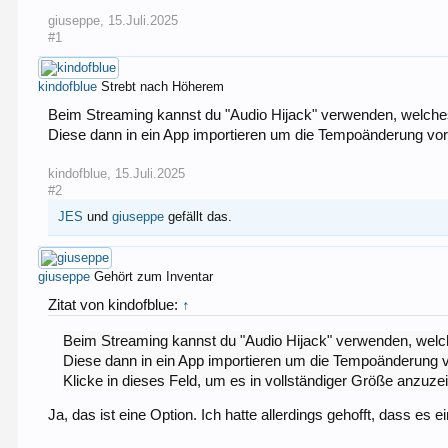
giuseppe
,
15.Juli.2025
#1
kindofblue
Strebt nach Höherem
Beim Streaming kannst du "Audio Hijack" verwenden, welches 
Diese dann in ein App importieren um die Tempoänderung v
kindofblue
,
15.Juli.2025
#2
JES
und
giuseppe
gefällt das.
giuseppe
Gehört zum Inventar
Zitat von kindofblue:
↑
Beim Streaming kannst du "Audio Hijack" verwenden, welch
Diese dann in ein App importieren um die Tempoänderung
Klicke in dieses Feld, um es in vollständiger Größe anzuze
Ja, das ist eine Option. Ich hatte allerdings gehofft, dass es e