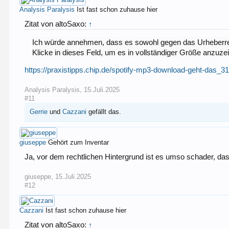
Analysis Paralysis
Ist fast schon zuhause hier
Zitat von altoSaxo:
↑
Ich würde annehmen, dass es sowohl gegen das Urheberrec
Klicke in dieses Feld, um es in vollständiger Größe anzuze
https://praxistipps.chip.de/spotify-mp3-download-geht-das_3
Analysis Paralysis
,
15.Juli.2025
#11
Gerrie
und
Cazzani
gefällt das.
giuseppe
Gehört zum Inventar
Ja, vor dem rechtlichen Hintergrund ist es umso schader, das
giuseppe
,
15.Juli.2025
#12
Cazzani
Ist fast schon zuhause hier
Zitat von altoSaxo:
↑