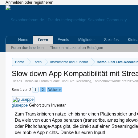
Anmelden oder registrieren
Home
Events
Mitglieder
Saxinfos
Klein
Foren
Foren durchsuchen
Themen mit aktuellen Beiträgen
Home
Foren
Instrumente und Zubehör
Home- und Live-Recordin
Slow down App Kompatibilität mit Str
Dieses Thema im Forum "
Home- und Live-Recording, Tontechnik
" wurde erstellt vo
Seite 1 von 2
1
2
Weiter >
giuseppe
Gehört zum Inventar
Zum Transkribieren nutze ich bisher einen Plattenspieler un
Da viele von euch Apps benutzen (transcribe, amazing slow
oder Pitchchange-Apps gibt, die direkt auf einen Streamingdie
der mobile App nichts. Danke für euren Input!