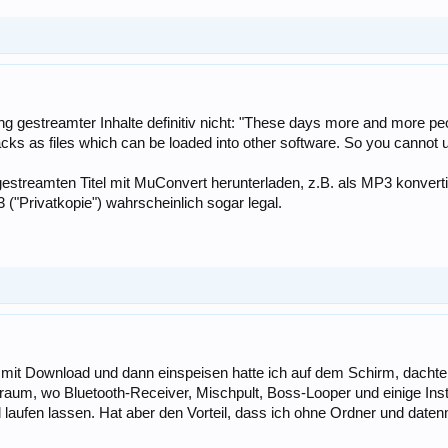
g gestreamter Inhalte definitiv nicht: "These days more and more peop
cks as files which can be loaded into other software. So you cannot u
gestreamten Titel mit MuConvert herunterladen, z.B. als MP3 konver
("Privatkopie") wahrscheinlich sogar legal.
mit Download und dann einspeisen hatte ich auf dem Schirm, dachte nur
aum, wo Bluetooth-Receiver, Mischpult, Boss-Looper und einige Instr
laufen lassen. Hat aber den Vorteil, dass ich ohne Ordner und daten