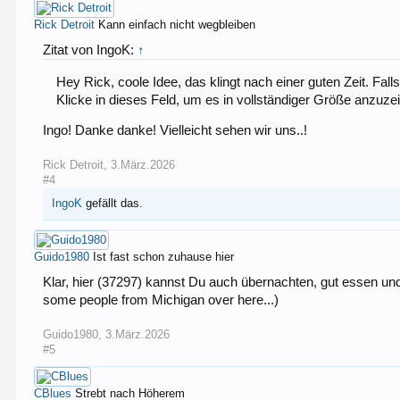
Rick Detroit
Kann einfach nicht wegbleiben
Zitat von IngoK:
↑
Hey Rick, coole Idee, das klingt nach einer guten Zeit. Fa
Klicke in dieses Feld, um es in vollständiger Größe anzuze
Ingo! Danke danke! Vielleicht sehen wir uns..!
Rick Detroit
,
3.März.2026
#4
IngoK
gefällt das.
Guido1980
Ist fast schon zuhause hier
Klar, hier (37297) kannst Du auch übernachten, gut essen un
some people from Michigan over here...)
Guido1980
,
3.März.2026
#5
CBlues
Strebt nach Höherem