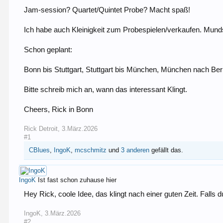
Jam-session? Quartet/Quintet Probe? Macht spaß!
Ich habe auch Kleinigkeit zum Probespielen/verkaufen. Mundst
Schon geplant:
Bonn bis Stuttgart, Stuttgart bis München, München nach Be
Bitte schreib mich an, wann das interessant Klingt.
Cheers, Rick in Bonn
Rick Detroit
,
3.März.2026
#1
CBlues
,
IngoK
,
mcschmitz
und
3 anderen
gefällt das.
IngoK
Ist fast schon zuhause hier
Hey Rick, coole Idee, das klingt nach einer guten Zeit. Fall
IngoK
,
3.März.2026
#2