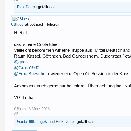
Rick Detroit
gefällt das.
CBlues
Strebt nach Höherem
Hi Rick,
das ist eine Coole Idee.
Vielleicht bekommen wir eine Truppe aus "Mittel Deutschla
Raum Kassel, Göttingen, Bad Gandersheim, Duderstadt ( etw
@gaga
@Guido1980
@Frau Buescher
( wieder eine Open Air Session in der Kasse
Ansonsten, auch gerne nur bei mir mit Übernachtung incl. Ka
VG. Lothar
CBlues
,
3.März.2026
#3
Guido1980
,
IngoK
und
Rick Detroit
gefällt das.