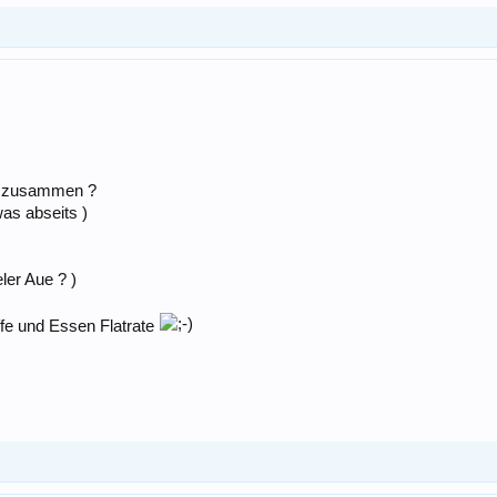
nd zusammen ?
as abseits )
ler Aue ? )
ffe und Essen Flatrate