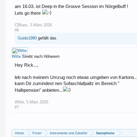
am 16.03. ist Deep in the Groove Session im Nörgelbuff !
Lets go there
CBlues
,
3.März.2026
#6
Guido1980
gefällt das.
Witte
Strebt nach Höherem
Hey Rick...,
leb nach meinem Umzug noch etwas umgeben von Kartons..., 
kann Dir zumindest nen Sofaschlafpaltz im Bereich "
Halbpension" anbieten...
Witte
,
5.März.2026
#7
Home
Foren
Instrumente und Zubehör
Saxophone