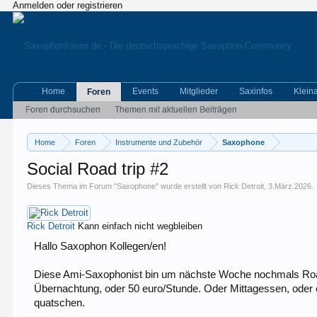
Anmelden oder registrieren
Home
Events
Mitglieder
Saxinfos
Klein
Foren
Foren durchsuchen
Themen mit aktuellen Beiträgen
Home
Foren
Instrumente und Zubehör
Saxophone
Social Road trip #2
Dieses Thema im Forum "
Saxophone
" wurde erstellt von
Rick Detroit
,
3.März.2026
.
Rick Detroit
Kann einfach nicht wegbleiben
Hallo Saxophon Kollegen/en!
Diese Ami-Saxophonist bin um nächste Woche nochmals Road-
Übernachtung, oder 50 euro/Stunde. Oder Mittagessen, oder ein
quatschen.