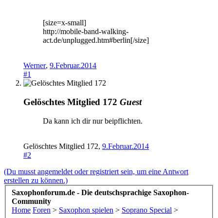
[size=x-small]
http://mobile-band-walking-
act.de/unplugged.htm#berlin[/size]
Werner
,
9.Februar.2014
#1
Gelöschtes Mitglied 172
Guest
Da kann ich dir nur beipflichten.
Gelöschtes Mitglied 172
,
9.Februar.2014
#2
(Du musst angemeldet oder registriert sein, um eine Antwort
erstellen zu können.)
Saxophonforum.de - Die deutschsprachige Saxophon-
Community
Home
Foren
>
Saxophon spielen
>
Soprano Special
>