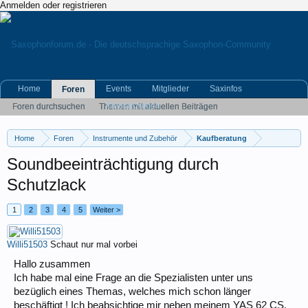
Anmelden oder registrieren
Home
Events
Mitglieder
Saxinfos
Foren
Kleinanzeigen
Foren durchsuchen
Themen mit aktuellen Beiträgen
Home
Foren
Instrumente und Zubehör
Kaufberatung
Soundbeeinträchtigung durch
Schutzlack
1
2
3
4
5
Weiter >
Willi51503
Schaut nur mal vorbei
Hallo zusammen
Ich habe mal eine Frage an die Spezialisten unter uns
bezüglich eines Themas, welches mich schon länger
beschäftigt ! Ich beabsichtige mir neben meinem YAS 62 CS,