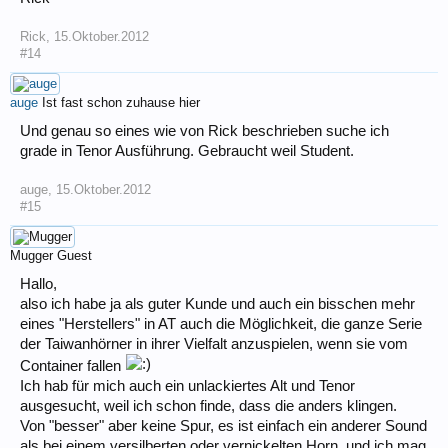
Rick
,
15.Oktober.2012
#14
auge
Ist fast schon zuhause hier
Und genau so eines wie von Rick beschrieben suche ich
grade in Tenor Ausführung. Gebraucht weil Student.
auge
,
15.Oktober.2012
#15
Mugger
Guest
Hallo,
also ich habe ja als guter Kunde und auch ein bisschen mehr
eines "Herstellers" in AT auch die Möglichkeit, die ganze Serie
der Taiwanhörner in ihrer Vielfalt anzuspielen, wenn sie vom
Container fallen
Ich hab für mich auch ein unlackiertes Alt und Tenor
ausgesucht, weil ich schon finde, dass die anders klingen.
Von "besser" aber keine Spur, es ist einfach ein anderer Sound
als bei einem versilberten oder vernickelten Horn, und ich mag