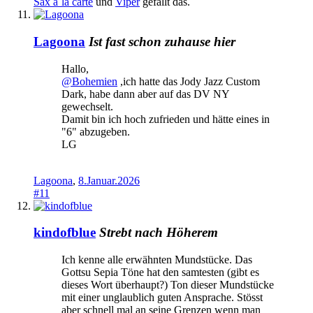
Sax a`la carte
und
Viper
gefällt das.
Lagoona
Ist fast schon zuhause hier
Hallo,
@Bohemien
,ich hatte das Jody Jazz Custom
Dark, habe dann aber auf das DV NY
gewechselt.
Damit bin ich hoch zufrieden und hätte eines in
"6" abzugeben.
LG
Lagoona
,
8.Januar.2026
#11
kindofblue
Strebt nach Höherem
Ich kenne alle erwähnten Mundstücke. Das
Gottsu Sepia Töne hat den samtesten (gibt es
dieses Wort überhaupt?) Ton dieser Mundstücke
mit einer unglaublich guten Ansprache. Stösst
aber schnell mal an seine Grenzen wenn man