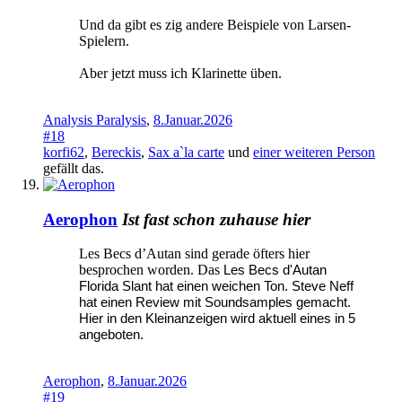
Und da gibt es zig andere Beispiele von Larsen-
Spielern.
Aber jetzt muss ich Klarinette üben.
Analysis Paralysis
,
8.Januar.2026
#18
korfi62
,
Bereckis
,
Sax a`la carte
und
einer weiteren Person
gefällt das.
Aerophon
Ist fast schon zuhause hier
Les Becs d’Autan sind gerade öfters hier
besprochen worden. Das
Les Becs d'Autan
Florida Slant hat einen weichen Ton. Steve Neff
hat einen Review mit Soundsamples gemacht.
Hier in den Kleinanzeigen wird aktuell eines in 5
angeboten.
Aerophon
,
8.Januar.2026
#19