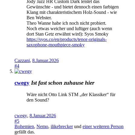
Jody Jazz HR Custom Dark leistet das
Gewünschte - und bietet dennoch einen farbigen
Klang mit charakteristischem Holz-Sound - wie
Ben Webster.
Theo Wanne habe ich noch nicht probiert.
Noch etwas weicher und luftiger (auch wenn
dort Stan Getz erwähnt wird): Syos Smoky
https://syos.co/en/products/tenor-originals-
saxophone-mouthpiece-smoky
Cazzani
,
8.Januar.2026
#4
cwegy
Ist fast schon zuhause hier
Wäre nicht Otto Link STM „der Klassiker“ für
den Sound?
cwegy
,
8.Januar.2026
#5
Bohemien
,
Nemo
,
ilikebrecker
und
einer weiteren Person
gefällt das.