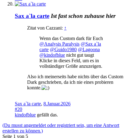
Sax a`la carte
Ist fast schon zuhause hier
Zitat von Cazzani:
↑
Wenn das Custom dark für Euch
@Analysis Paralysis
@Sax a`la
carte
@Guido1980
@Lagoona
@kindofblue
nicht gut taugt
Klicke in dieses Feld, um es in
vollständiger Größe anzuzeigen.
Also ich meinerseits habe nichts über das Custom
Dark geschrieben, da ich nie eines probieren
konnte.
Sax a`la carte
,
8.Januar.2026
#20
kindofblue
gefällt das.
(Du musst angemeldet oder registriert sein, um eine Antwort
erstellen zu können.)
Seite 1 von 5