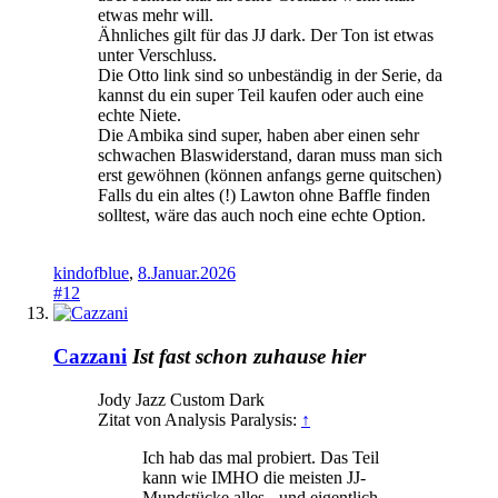
etwas mehr will.
Ähnliches gilt für das JJ dark. Der Ton ist etwas
unter Verschluss.
Die Otto link sind so unbeständig in der Serie, da
kannst du ein super Teil kaufen oder auch eine
echte Niete.
Die Ambika sind super, haben aber einen sehr
schwachen Blaswiderstand, daran muss man sich
erst gewöhnen (können anfangs gerne quitschen)
Falls du ein altes (!) Lawton ohne Baffle finden
solltest, wäre das auch noch eine echte Option.
kindofblue
,
8.Januar.2026
#12
Cazzani
Ist fast schon zuhause hier
Jody Jazz Custom Dark
Zitat von Analysis Paralysis:
↑
Ich hab das mal probiert. Das Teil
kann wie IMHO die meisten JJ-
Mundstücke alles - und eigentlich