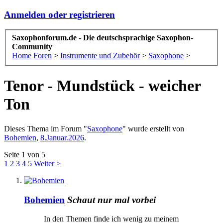
Anmelden oder registrieren
Saxophonforum.de - Die deutschsprachige Saxophon-
Community
Home
Foren
>
Instrumente und Zubehör
>
Saxophone
>
Tenor - Mundstück - weicher
Ton
Dieses Thema im Forum "
Saxophone
" wurde erstellt von
Bohemien
,
8.Januar.2026
.
Seite 1 von 5
1
2
3
4
5
Weiter >
Bohemien
Schaut nur mal vorbei
In den Themen finde ich wenig zu meinem