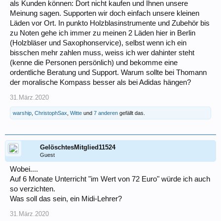
als Kunden können: Dort nicht kaufen und Ihnen unsere
Meinung sagen. Supporten wir doch einfach unsere kleinen
Läden vor Ort. In punkto Holzblasinstrumente und Zubehör bis
zu Noten gehe ich immer zu meinen 2 Läden hier in Berlin
(Holzbläser und Saxophonservice), selbst wenn ich ein
bisschen mehr zahlen muss, weiss ich wer dahinter steht
(kenne die Personen persönlich) und bekomme eine
ordentliche Beratung und Support. Warum sollte bei Thomann
der moralische Kompass besser als bei Adidas hängen?
31.März.2020
warship
,
ChristophSax
,
Witte
und
7 anderen
gefällt das.
GelöschtesMitglied11524
Guest
Wobei....
Auf 6 Monate Unterricht "im Wert von 72 Euro" würde ich auch
so verzichten.
Was soll das sein, ein Midi-Lehrer?
31.März.2020