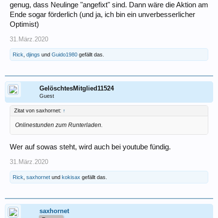
genug, dass Neulinge "angefixt" sind. Dann wäre die Aktion am
Ende sogar förderlich (und ja, ich bin ein unverbesserlicher
Optimist)
31.März.2020
Rick
,
djings
und
Guido1980
gefällt das.
GelöschtesMitglied11524
Guest
Zitat von saxhornet:
↑
Onlinestunden zum Runterladen.
Wer auf sowas steht, wird auch bei youtube fündig.
31.März.2020
Rick
,
saxhornet
und
kokisax
gefällt das.
saxhornet