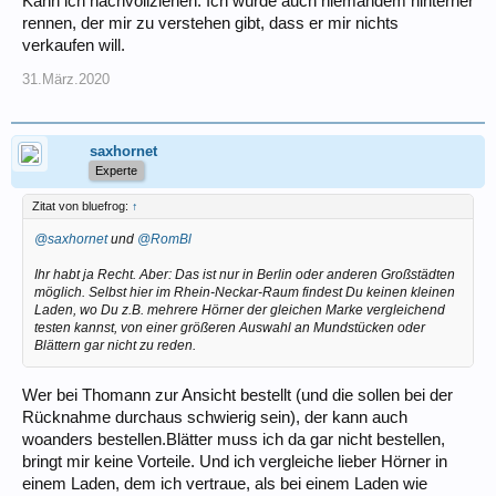
Kann ich nachvollziehen. Ich würde auch niemandem hinterher
rennen, der mir zu verstehen gibt, dass er mir nichts
verkaufen will.
31.März.2020
saxhornet
Experte
Zitat von bluefrog:
↑
@saxhornet
und
@RomBl
Ihr habt ja Recht. Aber: Das ist nur in Berlin oder anderen Großstädten
möglich. Selbst hier im Rhein-Neckar-Raum findest Du keinen kleinen
Laden, wo Du z.B. mehrere Hörner der gleichen Marke vergleichend
testen kannst, von einer größeren Auswahl an Mundstücken oder
Blättern gar nicht zu reden.
Wer bei Thomann zur Ansicht bestellt (und die sollen bei der
Rücknahme durchaus schwierig sein), der kann auch
woanders bestellen.Blätter muss ich da gar nicht bestellen,
bringt mir keine Vorteile. Und ich vergleiche lieber Hörner in
einem Laden, dem ich vertraue, als bei einem Laden wie