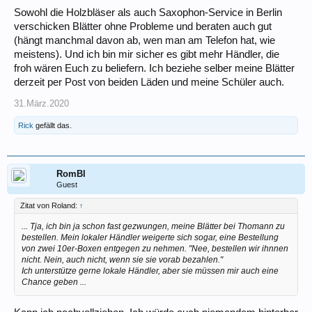
Sowohl die Holzbläser als auch Saxophon-Service in Berlin
Grüße
verschicken Blätter ohne Probleme und beraten auch gut
Roland
(hängt manchmal davon ab, wen man am Telefon hat, wie
meistens). Und ich bin mir sicher es gibt mehr Händler, die
froh wären Euch zu beliefern. Ich beziehe selber meine Blätter
derzeit per Post von beiden Läden und meine Schüler auch.
31.März.2020
Rick
gefällt das.
RomBl
Guest
Zitat von Roland:
↑
... Tja, ich bin ja schon fast gezwungen, meine Blätter bei Thomann zu
bestellen. Mein lokaler Händler weigerte sich sogar, eine Bestellung
von zwei 10er-Boxen entgegen zu nehmen. "Nee, bestellen wir ihnnen
nicht. Nein, auch nicht, wenn sie sie vorab bezahlen."
Ich unterstütze gerne lokale Händler, aber sie müssen mir auch eine
Chance geben ...