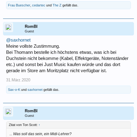
Frau Buescher
,
cedartec
und
The Z
gefällt das.
RomBl
Guest
@saxhornet
Meine vollste Zustimmung.
Bei Thomann bestelle ich höchstens etwas, was ich bei
Duchstein nicht bekomme (Kabel, Effektgeräte, Notenständer
etc.) und sonst bei Just Music kaufen würde und das dort
gerade im Store am Moritzplatz nicht verfügbar ist.
31.März.2020
Sax-o-K
und
saxhornet
gefällt das.
RomBl
Guest
Zitat von Ton Scott:
↑
... Was soll das sein, ein Midi-Lehrer?