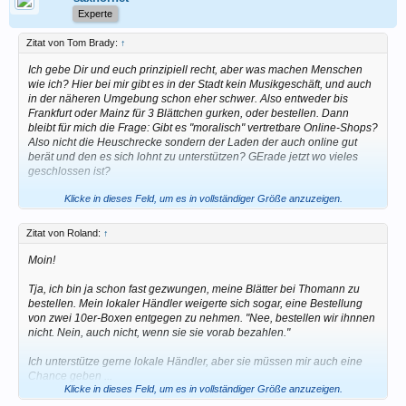
Experte
Zitat von Tom Brady:
↑
Ich gebe Dir und euch prinzipiell recht, aber was machen Menschen
wie ich? Hier bei mir gibt es in der Stadt kein Musikgeschäft, und auch
in der näheren Umgebung schon eher schwer. Also entweder bis
Frankfurt oder Mainz für 3 Blättchen gurken, oder bestellen. Dann
bleibt für mich die Frage: Gibt es "moralisch" vertretbare Online-Shops?
Also nicht die Heuschrecke sondern der Laden der auch online gut
berät und den es sich lohnt zu unterstützen? GErade jetzt wo vieles
geschlossen ist?
Klicke in dieses Feld, um es in vollständiger Größe anzuzeigen.
Gruß
Tom
Zitat von Roland:
↑
Moin!
Tja, ich bin ja schon fast gezwungen, meine Blätter bei Thomann zu
bestellen. Mein lokaler Händler weigerte sich sogar, eine Bestellung
von zwei 10er-Boxen entgegen zu nehmen. "Nee, bestellen wir ihnnen
nicht. Nein, auch nicht, wenn sie sie vorab bezahlen."
Ich unterstütze gerne lokale Händler, aber sie müssen mir auch eine
Chance geben ...
Klicke in dieses Feld, um es in vollständiger Größe anzuzeigen.