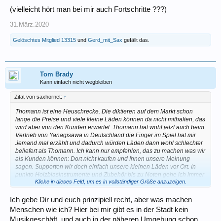
(vielleicht hört man bei mir auch Fortschritte ???)
31.März.2020
Gelöschtes Mitglied 13315
und
Gerd_mit_Sax
gefällt das.
Tom Brady
Kann einfach nicht wegbleiben
Zitat von saxhornet:
↑
Thomann ist eine Heuschrecke. Die diktieren auf dem Markt schon
lange die Preise und viele kleine Läden können da nicht mithalten, das
wird aber von den Kunden erwartet. Thomann hat wohl jetzt auch beim
Vertrieb von Yanagisawa in Deutschland die Finger im Spiel hat mir
Jemand mal erzählt und dadurch würden Läden dann wohl schlechter
beliefert als Thomann. Ich kann nur empfehlen, das zu machen was wir
als Kunden können: Dort nicht kaufen und Ihnen unsere Meinung
sagen. Supporten wir doch einfach unsere kleinen Läden vor Ort. In
punkto Holzblasinstrumente und Zubehör bis zu Noten gehe ich immer
Klicke in dieses Feld, um es in vollständiger Größe anzuzeigen.
zu meinen 2 Läden hier in Berlin (Holzbläser und Saxophonservice),
selbst wenn ich ein bisschen mehr zahlen muss, weiss ich wer dahinter
steht (kenne die Personen persönlich) und bekomme eine ordentliche
Ich gebe Dir und euch prinzipiell recht, aber was machen
Beratung und Support. Warum sollte bei Thomann der moralische
Menschen wie ich? Hier bei mir gibt es in der Stadt kein
Kompass besser als bei Adidas hängen?
Musikgeschäft, und auch in der näheren Umgebung schon