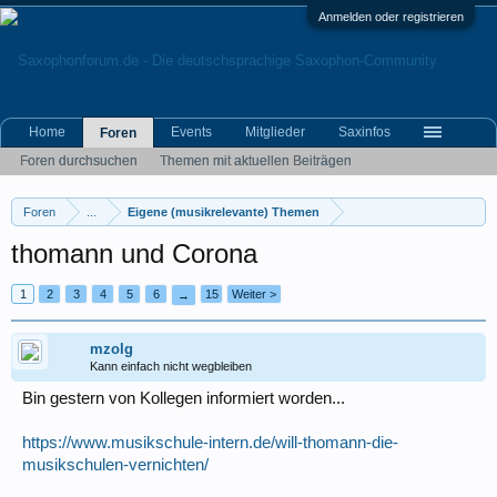
Anmelden oder registrieren
Home
Events
Mitglieder
Saxinfos
Foren
Foren durchsuchen
Themen mit aktuellen Beiträgen
Foren
...
Eigene (musikrelevante) Themen
thomann und Corona
1
2
3
4
5
6
15
Weiter >
→
mzolg
Kann einfach nicht wegbleiben
Bin gestern von Kollegen informiert worden...
https://www.musikschule-intern.de/will-thomann-die-
musikschulen-vernichten/