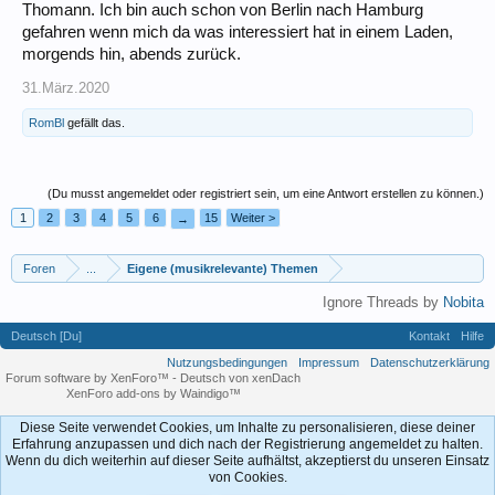
Thomann. Ich bin auch schon von Berlin nach Hamburg
gefahren wenn mich da was interessiert hat in einem Laden,
morgends hin, abends zurück.
31.März.2020
RomBl
gefällt das.
(Du musst angemeldet oder registriert sein, um eine Antwort erstellen zu können.)
1
2
3
4
5
6
15
Weiter >
→
Foren
...
Eigene (musikrelevante) Themen
Ignore Threads by
Nobita
Deutsch [Du]
Kontakt
Hilfe
Nutzungsbedingungen
Impressum
Datenschutzerklärung
Forum software by XenForo™
-
Deutsch von xenDach
XenForo add-ons by Waindigo™
Diese Seite verwendet Cookies, um Inhalte zu personalisieren, diese deiner
Erfahrung anzupassen und dich nach der Registrierung angemeldet zu halten.
Wenn du dich weiterhin auf dieser Seite aufhältst, akzeptierst du unseren Einsatz
von Cookies.