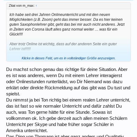
Zitat von m_max:
↑
Ich habe seit drei Jahren Onlineunterricht und mit den neuen
Möglichkeiten (z.B. Zoom) geht das immer besser. Da es hier keinen
guten Saxophonlehrer gibt, geht das bei mir auch nicht anderes. Jetzt
in Zeiten von Corona läuft alles ganz normal weiter .... was für ein
Glück!!!!
Aber trotz Online ist wichtig, dass auf der anderen Seite ein guter
Lehrer ist!!!!!!
Klicke in dieses Feld, um es in vollständiger Größe anzuzeigen.
(vielleicht hört man bei mir auch Fortschritte ???)
Du machst schon genau das richtige für deine Situation. Aber
es ist was anderes, wenn Du mit einem Lehrer interagierst
oder Onlinestunden runterlädst, wo Dir Niemand was dazu
erklärt oder direkte Rückmeldung auf das gibt was Du tust und
spielst.
Du nimmst ja bei Ton richtig bei einem realen Lehrer unterricht,
das ist fast so wie normaler Unterricht und dafür zahlst Du
auch, was Ton gerne hätte für eine Stunde. Sowas ist
vollkommen ok. Ich gebe derzeit auch allen meinen Schülern
Unterricht per Skype und habe früher sogar Schüler in
Amerika unterrichtet.
Das Ding von Thomann ist aber ganz anders und Qualitativ