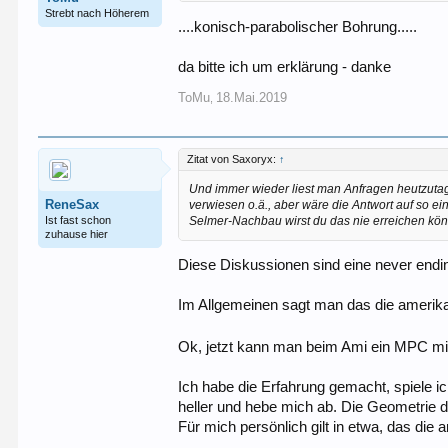
Strebt nach Höherem
....konisch-parabolischer Bohrung.....
da bitte ich um erklärung - danke
ToMu
18.Mai.2019
,
Zitat von Saxoryx:
↑
Und immer wieder liest man Anfragen heutzutag
ReneSax
verwiesen o.ä., aber wäre die Antwort auf so ei
Ist fast schon
Selmer-Nachbau wirst du das nie erreichen kö
zuhause hier
Diese Diskussionen sind eine never ending
Im Allgemeinen sagt man das die amerika
Ok, jetzt kann man beim Ami ein MPC mi
Ich habe die Erfahrung gemacht, spiele i
heller und hebe mich ab. Die Geometrie d
Für mich persönlich gilt in etwa, das die