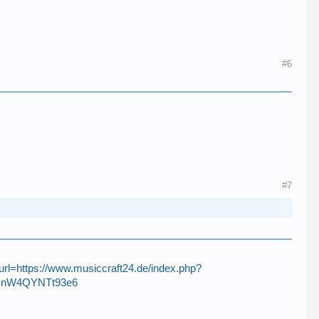
#6
#7
ttps://www.musiccraft24.de/index.php?
uBnW4QYNTt93e6