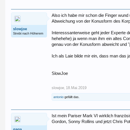
Also ich habe mir schon die Finger wun
Abweichung von der Konusform des Korp
slowjoe
Interesssanterweise geht jeder Experte de
Strebt nach Höherem
hehehehe) ja wenn man ihm ein altes Con
genau von der Konusform abweicht und "p
Ich als Laie bilde mir ein, dass man das
SlowJoe
slowjoe
18.Mai.2019
,
antonio
gefällt das.
Ist mein Pariser Mark VI wirklich franzö
Gordon, Sonny Rollins und jetzt Chris P
gaga