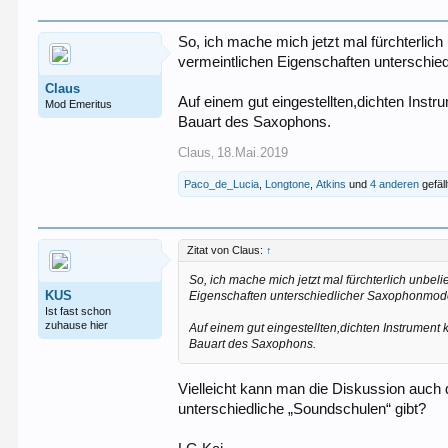
So, ich mache mich jetzt mal fürchterlich
vermeintlichen Eigenschaften unterschie
Claus
Auf einem gut eingestellten,dichten Inst
Mod Emeritus
Bauart des Saxophons.
Claus
18.Mai.2019
,
Paco_de_Lucia
,
Longtone
,
Atkins
und
4 anderen
gefäll
Zitat von Claus:
↑
So, ich mache mich jetzt mal fürchterlich unbel
KUS
Eigenschaften unterschiedlicher Saxophonmode
Ist fast schon
zuhause hier
Auf einem gut eingestellten,dichten Instrument
Bauart des Saxophons.
Vielleicht kann man die Diskussion auch
unterschiedliche „Soundschulen“ gibt?