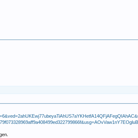
=6&ved=2ahUKEwj77ubeyaTiAhUS7aYKHetfA14QFjAFegQIAhAC&url=h
e279f073328969aff9a408499ed322799866f&usg=AOvVaw1nY7EOgl
ngen.