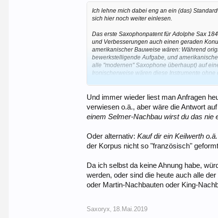
Ich lehne mich dabei eng an ein (das) Stand
sich hier noch weiter einlesen.
Das erste Saxophonpatent für Adolphe Sax 1846
und Verbesserungen auch einen geraden Konus 
amerikanischer Bauweise wären: Während origin
bewerkstelligende Aufgabe, und amerikanische
alle "modernen" Saxophone überhaupt) auf eine
Ironischerweise wären diese Instrumente oh
Wobei hier auch zu unterscheiden ist zwischen
denen eine parabolische Krümmung in unterschie
Und immer wieder liest man Anfragen heu
erkennen, wenn man das Saxophon von der Seit
verwiesen o.ä., aber wäre die Antwort auf
Es existiert also nicht nur eine streng parabo
einem Selmer-Nachbau wirst du das nie 
Schallröhre bei Vintage-Amerikanern, während 
Wie macht sich dieser konzeptuelle Unterschi
Oder alternativ:
Kauf dir ein Keilwerth o.ä
der Korpus nicht so "französisch" geform
„Es ist eine merkwürdige Tatsache, dass Saxoph
haben als französische Instrumente (Selmer, S
Da ich selbst da keine Ahnung habe, wür
in der Tiefe, und einen sehr warmen, direkten,
aber sehr farbig glänzenden und in allen Regi
werden, oder sind die heute auch alle d
dadurch ist die Tragfähigkeit des Tons größer a
oder Martin-Nachbauten oder King-Nach
Höhe besonders strahlend. Der Klang französi
reine Blasmusik. Beider Klang-das muß betont we
Saxoryx
18.Mai.2019
,