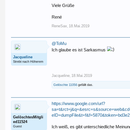
Viele Grüße
René
ReneSax
18.Mai.2019
,
@ToMu
Ich glaube es ist Sarkasmus
Jacqueline
Strebt nach Höherem
Jacqueline
18.Mai.2019
,
Gelöschte 11056
gefällt das.
https://www.google.com/url?
sa=t&rct=j&q=&esrc=s&source=web&cd
eID=dumpFile&t=f&f=5870&token=bd3
GelöschtesMitgli
ed11524
Guest
Ich weiß, es gibt unterschiedliche Meinu