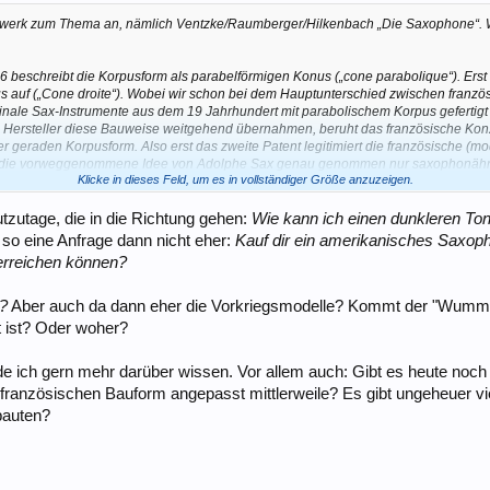
ardwerk zum Thema an, nämlich Ventzke/Raumberger/Hilkenbach „Die Saxophone“.
 beschreibt die Korpusform als parabelförmigen Konus („cone parabolique“). Erst
auf („Cone droite“). Wobei wir schon bei dem Hauptunterschied zwischen franzö
ale Sax-Instrumente aus dem 19 Jahrhundert mit parabolischem Korpus gefertigt 
 Hersteller diese Bauweise weitgehend übernahmen, beruht das französische Ko
r geraden Korpusform. Also erst das zweite Patent legitimiert die französische (
ne die vorweggenommene Idee von Adolphe Sax genau genommen nur saxophonähnl
Klicke in dieses Feld, um es in vollständiger Größe anzuzeigen.
 originalen Adolphe Sax Instrumenten mit parabolischer Krümmung und späteren a
dlicher Ausprägung, vor allem im unteren Teil des Korpus und im Schallbecher auf
tzutage, die in die Richtung gehen:
Wie kann ich einen dunkleren 
e betrachtet.
 so eine Anfrage dann nicht eher:
Kauf dir ein amerikanisches Saxoph
lische und streng konische Auslegung, sondern unterschiedliche Umsetzungen der H
erreichen können?
heute streng konisch gebaut wird.
ed in der Praxis bermerkbar? Dazu Ventke/Raumberger/Hilkenbach:
.?
Aber auch da dann eher die Vorkriegsmodelle? Kommt der "Wumms" 
t ist? Oder woher?
one aus amerikanischer Produktion (z.B. Buescher, Conn, Martin, Olds, King) ein
ML, Buffet-Crampon, Dolnet und andere): während die amerikanischen Saxophone i
de ich gern mehr darüber wissen. Vor allem auch: Gibt es heute no
 satten und vollen Klang haben, zeichnen sich die französischen Saxophone durch e
stern besonders ausgeglichenen Ton aus. Offenbar ist das Obertonspektrum bei den
er französischen Bauform angepasst mittlerweile? Es gibt ungeheuer
ls bei den amerikanischen Saxophonen, wenn auch die Tiefe mitunter etwas flach wirk
bauten?
scher Saxophone verträgt sich besser mit einem Holzbläsersatz, dagegen passen 
rden- ist jedoch gleichermaßen kultiviert.“