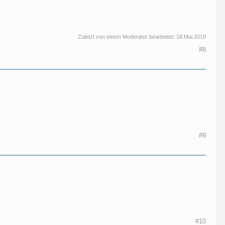
Zuletzt von einem Moderator bearbeitet:
18.Mai.2019
#8
#9
#10