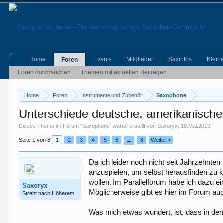
Home
Events
Mitglieder
Saxinfos
Klein
Foren
Foren durchsuchen
Themen mit aktuellen Beiträgen
Home
Foren
Instrumente und Zubehör
Saxophone
Unterschiede deutsche, amerikanische
Dieses Thema im Forum "
Saxophone
" wurde erstellt von
Saxoryx
,
18.Mai.2019
.
Seite 1 von 8
1
2
3
4
5
6
8
Weiter >
→
Da ich leider noch nicht seit Jahrzehnt
anzuspielen, um selbst herausfinden zu k
wollen. Im Parallelforum habe ich dazu e
Saxoryx
Möglicherweise gibt es hier im Forum auc
Strebt nach Höherem
Was mich etwas wundert, ist, dass in de