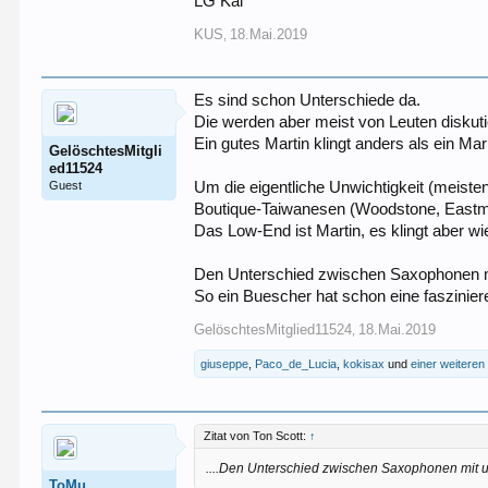
LG Kai
KUS
18.Mai.2019
,
Es sind schon Unterschiede da.
Die werden aber meist von Leuten diskutie
Ein gutes Martin klingt anders als ein Mar
GelöschtesMitgli
ed11524
Guest
Um die eigentliche Unwichtigkeit (meist
Boutique-Taiwanesen (Woodstone, Eastma
Das Low-End ist Martin, es klingt aber wie
Den Unterschied zwischen Saxophonen mit
So ein Buescher hat schon eine faszinie
GelöschtesMitglied11524
18.Mai.2019
,
giuseppe
,
Paco_de_Lucia
,
kokisax
und
einer weitere
Zitat von Ton Scott:
↑
....Den Unterschied zwischen Saxophonen mit un
ToMu