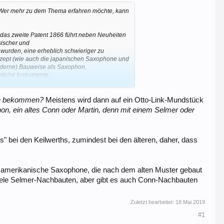
 Wer mehr zu dem Thema erfahren möchte, kann
 das zweite Patent 1866 führt neben Neuheiten
sischer und
wurden, eine erheblich schwieriger zu
nzept (wie auch die japanischen Saxophone und
moderne) Bauweise als Saxophon.
iche Instrumente.
merikanischen Vintage-Instrumenten, bei
tritt. Diese ist auch mit bloßem Auge gut zu
Ton bekommen?
Meistens wird dann auf ein Otto-Link-Mundstück
on, ein altes Conn oder Martin, denn mit einem Selmer oder
ersteller in den verschiedenen Bereichen der
bei den Keilwerths, zumindest bei den älteren, daher, dass
e deutlich andere Tonqualität und Ansprache
n der Regel sehr leicht ansprechen, besonders
ch amerikanische Saxophone, die nach dem alten Muster gebaut
inen etwas distanziert wirkenden, kühleren,
 französischen Instrumenten etwas reicher;
 viele Selmer-Nachbauten, aber gibt es auch Conn-Nachbauten
t und nicht so leicht anspricht. Dafür ist die
die amerikanischen Saxophone besonders gut in
Zuletzt bearbeitet:
18.Mai.2019
#1