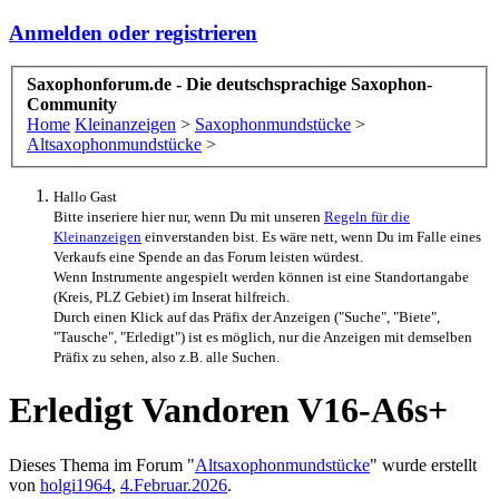
Anmelden oder registrieren
Saxophonforum.de - Die deutschsprachige Saxophon-
Community
Home
Kleinanzeigen
>
Saxophonmundstücke
>
Altsaxophonmundstücke
>
Hallo Gast
Bitte inseriere hier nur, wenn Du mit unseren
Regeln für die
Kleinanzeigen
einverstanden bist. Es wäre nett, wenn Du im Falle eines
Verkaufs eine Spende an das Forum leisten würdest.
Wenn Instrumente angespielt werden können ist eine Standortangabe
(Kreis, PLZ Gebiet) im Inserat hilfreich.
Durch einen Klick auf das Präfix der Anzeigen ("Suche", "Biete",
"Tausche", "Erledigt") ist es möglich, nur die Anzeigen mit demselben
Präfix zu sehen, also z.B. alle Suchen.
Erledigt
Vandoren V16-A6s+
Dieses Thema im Forum "
Altsaxophonmundstücke
" wurde erstellt
von
holgi1964
,
4.Februar.2026
.