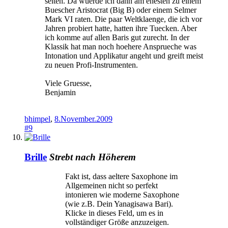
selten. Da wuerde ich dann am ehesten zu einem
Buescher Aristocrat (Big B) oder einem Selmer
Mark VI raten. Die paar Weltklaenge, die ich vor
Jahren probiert hatte, hatten ihre Tuecken. Aber
ich komme auf allen Baris gut zurecht. In der
Klassik hat man noch hoehere Ansprueche was
Intonation und Applikatur angeht und greift meist
zu neuen Profi-Instrumenten.
Viele Gruesse,
Benjamin
bhimpel
,
8.November.2009
#9
Brille
Strebt nach Höherem
Fakt ist, dass aeltere Saxophone im
Allgemeinen nicht so perfekt
intonieren wie moderne Saxophone
(wie z.B. Dein Yanagisawa Bari).
Klicke in dieses Feld, um es in
vollständiger Größe anzuzeigen.