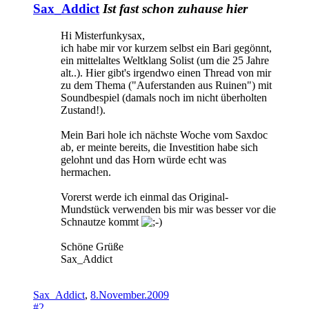
Sax_Addict
Ist fast schon zuhause hier
Hi Misterfunkysax,
ich habe mir vor kurzem selbst ein Bari gegönnt,
ein mittelaltes Weltklang Solist (um die 25 Jahre
alt..). Hier gibt's irgendwo einen Thread von mir
zu dem Thema ("Auferstanden aus Ruinen") mit
Soundbespiel (damals noch im nicht überholten
Zustand!).
Mein Bari hole ich nächste Woche vom Saxdoc
ab, er meinte bereits, die Investition habe sich
gelohnt und das Horn würde echt was
hermachen.
Vorerst werde ich einmal das Original-
Mundstück verwenden bis mir was besser vor die
Schnautze kommt
Schöne Grüße
Sax_Addict
Sax_Addict
,
8.November.2009
#2