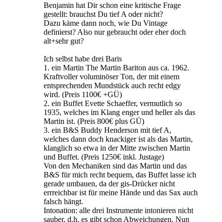
Benjamin hat Dir schon eine kritische Frage
gestellt: brauchst Du tief A oder nicht?
Dazu käme dann noch, wie Du Vintage
definierst? Also nur gebraucht oder eher doch
alt+sehr gut?
Ich selbst habe drei Baris
1. ein Martin The Martin Bariton aus ca. 1962.
Kraftvoller voluminöser Ton, der mit einem
entsprechenden Mundstück auch recht edgy
wird. (Preis 1100€ +GÜ)
2. ein Buffet Evette Schaeffer, vermutlich so
1935, welches im Klang enger und heller als das
Martin ist. (Preis 800€ plus GÜ)
3. ein B&S Buddy Henderson mit tief A,
welches dann doch knackiger ist als das Martin,
klanglich so etwa in der Mitte zwischen Martin
und Buffet. (Preis 1250€ inkl. Justage)
Von den Mechaniken sind das Martin und das
B&S für mich recht bequem, das Buffet lasse ich
gerade umbauen, da der gis-Drücker nicht
errreichbar ist für meine Hände und das Sax auch
falsch hängt.
Intonation: alle drei Instrumente intonieren nicht
sauber, d.h. es gibt schon Abweichungen. Nun