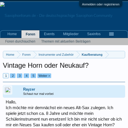
Anmelden oder registrieren
Home
Events
Mitglieder
Saxinfos
Foren
Foren durchsuchen
Themen mit aktuellen Beiträgen
Home
Foren
Instrumente und Zubehör
Kaufberatung
Vintage Horn oder Neukauf?
1
2
3
4
5
Weiter >
Rayzer
Schaut nur mal vorbei
Hallo,
Ich möchte mir demnächst ein neues Alt-Sax zulegen. Ich
spiele jetzt schon ca. 8 Jahre und möchte mein
Schülerinstrument nun ersetzen! Ich bin mir nicht sicher ob ich
mir ein Neues Sax kaufen soll oder eher ein Vintage Horn?