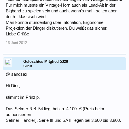
"Vintage" und "spielbar" nicht unbedingt Selmer Mk.VI sondern auch
Für mich müsste ein Vintage-Horn auch als Lead-Alt in der
noch SBA und BA.
Bigband zu spielen sein und auch, wenn's mal - selten aber
doch - klassisch wird.
UND man könnte ja auch ein grandioses frühes Super-20, 6M, 26M,
28M, Buescher 400THC oder dergleichen in Betracht ziehen...
Man könnte stundenlang über Intonation, Ergonomie,
Projektion der Dinger diskutieren, Du weißt das sicher.
Andererseits wird es für 3,5k€ schon ziemlich schwierig ein aktuelles
Liebe Grüße
neues Spitzeninstrument der Preis(Markt?)-Führer Selmer oder
Yanagisawa zu bekommen, dass noch dazu als neuwertiges
16.Juni.2012
gebrauchtes Instrument nur noch 2,5k€ wert ist.
Die haben nämlich in den letzten Jahren auch ganz schön an der
Preisschraube gedreht...
Gelöschtes Mitglied 5328
Guest
@ sandsax
Hi Dirk,
stimmt im Prinzip.
Das Selmer Ref. 54 liegt bei ca. 4.100.-€ (Preis beim
authorisierten
Selmer Händler), Serie III und SA II liegen bei 3.600 bis 3.800.