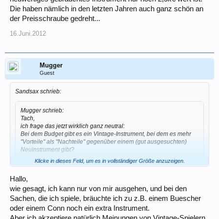
Die haben nämlich in den letzten Jahren auch ganz schön an
der Preisschraube gedreht...
16.Juni.2012
Mugger
Guest
Sandsax schrieb:
Mugger schrieb:
Tach,
ich frage das jetzt wirklich ganz neutral:
Bei dem Budget gibt es ein Vintage-Instrument, bei dem es mehr
"Vorteile" als "Nachteile" gegenüber einem (gut ausgesuchten)
Neuinstrument gibt?
...
Klicke in dieses Feld, um es in vollständiger Größe anzuzeigen.
Sicher: ja.
Hallo,
wie gesagt, ich kann nur von mir ausgehen, und bei den
Erstens Alt ist etwas günstiger als Tenor, zweitens ist der genannte
Sachen, die ich spiele, bräuchte ich zu z.B. einem Buescher
Preis für ein nicht mehr "5-Digit Mk.VI" nach meinen
oder einem Conn noch ein extra Instrument.
Begriffen/Marktbeobachtungen zumindest grenzwertig; neuere Mk.VI
kriegt man mit etwas Glück mit dem Budget und last but not least heißt
Aber ich akzeptiere natürlich Meinungen von Vintage-Spielern.