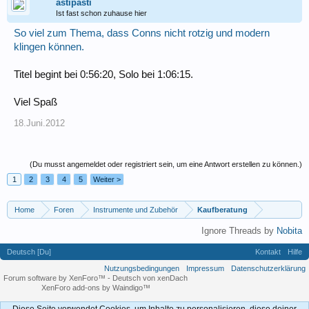
astipasti
Ist fast schon zuhause hier
So viel zum Thema, dass Conns nicht rotzig und modern
klingen können.
Titel begint bei 0:56:20, Solo bei 1:06:15.
Viel Spaß
18.Juni.2012
(Du musst angemeldet oder registriert sein, um eine Antwort erstellen zu können.)
1
2
3
4
5
Weiter >
Home
Foren
Instrumente und Zubehör
Kaufberatung
Ignore Threads by
Nobita
Deutsch [Du]
Kontakt
Hilfe
Nutzungsbedingungen
Impressum
Datenschutzerklärung
Forum software by XenForo™
-
Deutsch von xenDach
XenForo add-ons by Waindigo™