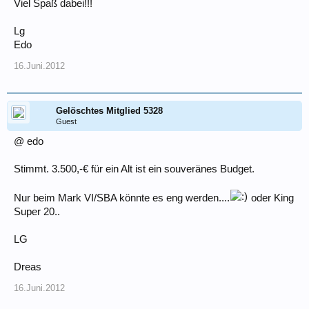
Viel Spaß dabei!!!
Lg
Edo
16.Juni.2012
Gelöschtes Mitglied 5328
Guest
@ edo
Stimmt. 3.500,-€ für ein Alt ist ein souveränes Budget.
Nur beim Mark VI/SBA könnte es eng werden....
oder King
Super 20..
LG
Dreas
16.Juni.2012