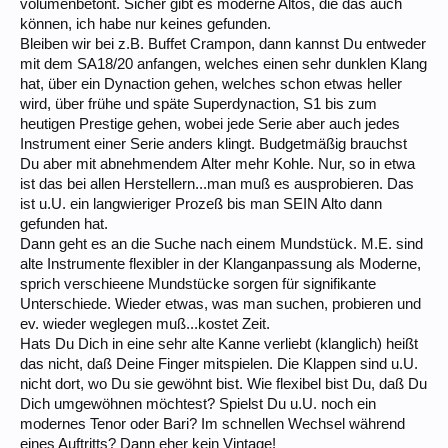
volumenbetont. Sicher gibt es moderne Altos, die das auch
können, ich habe nur keines gefunden.
Bleiben wir bei z.B. Buffet Crampon, dann kannst Du entweder
mit dem SA18/20 anfangen, welches einen sehr dunklen Klang
hat, über ein Dynaction gehen, welches schon etwas heller
wird, über frühe und späte Superdynaction, S1 bis zum
heutigen Prestige gehen, wobei jede Serie aber auch jedes
Instrument einer Serie anders klingt. Budgetmäßig brauchst
Du aber mit abnehmendem Alter mehr Kohle. Nur, so in etwa
ist das bei allen Herstellern...man muß es ausprobieren. Das
ist u.U. ein langwieriger Prozeß bis man SEIN Alto dann
gefunden hat.
Dann geht es an die Suche nach einem Mundstück. M.E. sind
alte Instrumente flexibler in der Klanganpassung als Moderne,
sprich verschieene Mundstücke sorgen für signifikante
Unterschiede. Wieder etwas, was man suchen, probieren und
ev. wieder weglegen muß...kostet Zeit.
Hats Du Dich in eine sehr alte Kanne verliebt (klanglich) heißt
das nicht, daß Deine Finger mitspielen. Die Klappen sind u.U.
nicht dort, wo Du sie gewöhnt bist. Wie flexibel bist Du, daß Du
Dich umgewöhnen möchtest? Spielst Du u.U. noch ein
modernes Tenor oder Bari? Im schnellen Wechsel während
eines Auftritts? Dann eher kein Vintage!