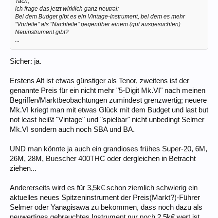
Tach,
ich frage das jetzt wirklich ganz neutral:
Bei dem Budget gibt es ein Vintage-Instrument, bei dem es mehr
"Vorteile" als "Nachteile" gegenüber einem (gut ausgesuchten)
Neuinstrument gibt?
...
Sicher: ja.
Erstens Alt ist etwas günstiger als Tenor, zweitens ist der
genannte Preis für ein nicht mehr "5-Digit Mk.VI" nach meinen
Begriffen/Marktbeobachtungen zumindest grenzwertig; neuere
Mk.VI kriegt man mit etwas Glück mit dem Budget und last but
not least heißt "Vintage" und "spielbar" nicht unbedingt Selmer
Mk.VI sondern auch noch SBA und BA.
UND man könnte ja auch ein grandioses frühes Super-20, 6M,
26M, 28M, Buescher 400THC oder dergleichen in Betracht
ziehen...
Andererseits wird es für 3,5k€ schon ziemlich schwierig ein
aktuelles neues Spitzeninstrument der Preis(Markt?)-Führer
Selmer oder Yanagisawa zu bekommen, dass noch dazu als
neuwertiges gebrauchtes Instrument nur noch 2,5k€ wert ist.