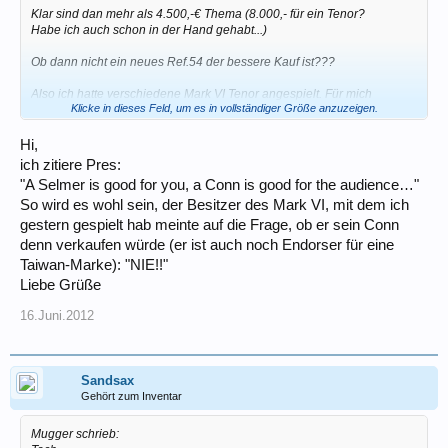
Klar sind dan mehr als 4.500,-€ Thema (8.000,- für ein Tenor?
Habe ich auch schon in der Hand gehabt...)
Ob dann nicht ein neues Ref.54 der bessere Kauf ist???
Also ich hatte verschiedene Mark VI Tenor angespielt. Für mich
Klicke in dieses Feld, um es in vollständiger Größe anzuzeigen.
war das Conn Chu Berry das Horn, welches MICH begeistert hat.
Ich gebe allerdings zu, dass die Selmer von der Ergonomie besser
Hi,
sind. Aber vom Sound.....
ich zitiere Pres:
"A Selmer is good for you, a Conn is good for the audience…"
LG
So wird es wohl sein, der Besitzer des Mark VI, mit dem ich
Dreas
gestern gespielt hab meinte auf die Frage, ob er sein Conn
denn verkaufen würde (er ist auch noch Endorser für eine
Taiwan-Marke): "NIE!!"
Liebe Grüße
16.Juni.2012
Sandsax
Gehört zum Inventar
Mugger schrieb: