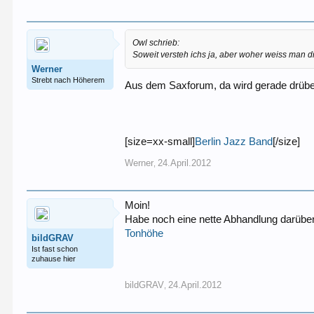
Owl schrieb:
Soweit versteh ichs ja, aber woher weiss man 
Werner
Strebt nach Höherem
Aus dem Saxforum, da wird gerade drüber
[size=xx-small]
Berlin Jazz Band
[/size]
Werner
24.April.2012
,
Moin!
Habe noch eine nette Abhandlung darübe
Tonhöhe
bildGRAV
Ist fast schon
zuhause hier
bildGRAV
24.April.2012
,