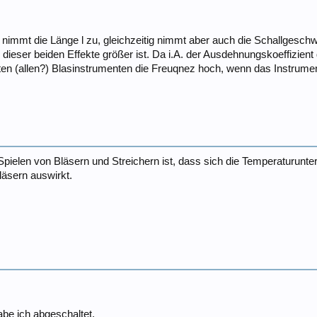
immt die Länge l zu, gleichzeitig nimmt aber auch die Schallgeschwi
 dieser beiden Effekte größer ist. Da i.A. der Ausdehnungskoeffizient 
sten (allen?) Blasinstrumenten die Freuqnez hoch, wenn das Instrume
len von Bläsern und Streichern ist, dass sich die Temperaturunters
läsern auswirkt.
abe ich abgeschaltet.