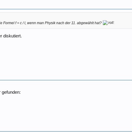
die Formel
f = c / l
, wenn man Physik nach der 11. abgewählt hat?
 diskutiert.
r gefunden: