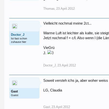
Thomas
23.April.2012
,
Vielleicht nochmal meine 2ct...
Warme Luft ist leichter als kalte, sie ste
Doctor_J
Jetzt nochmal f = c/l. Also wenn l (die Lä
Ist fast schon
zuhause hier
VieGrü
J.
Doctor_J
23.April.2012
,
Soweit versteh ichs ja, aber woher weis
LG, Claudia
Gast
Guest
Gast
23.April.2012
,