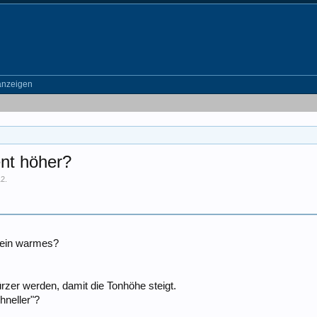
anzeigen
ent höher?
12
.
s ein warmes?
rzer werden, damit die Tonhöhe steigt.
hneller"?