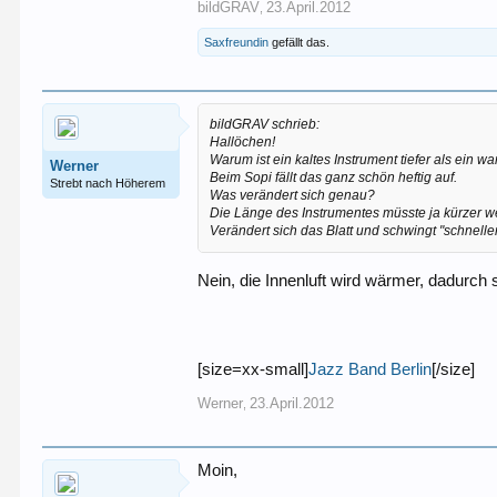
bildGRAV
23.April.2012
,
Saxfreundin
gefällt das.
bildGRAV schrieb:
Hallöchen!
Warum ist ein kaltes Instrument tiefer als ein 
Werner
Beim Sopi fällt das ganz schön heftig auf.
Strebt nach Höherem
Was verändert sich genau?
Die Länge des Instrumentes müsste ja kürzer we
Verändert sich das Blatt und schwingt "schnelle
Nein, die Innenluft wird wärmer, dadurch
[size=xx-small]
Jazz Band Berlin
[/size]
Werner
23.April.2012
,
Moin,