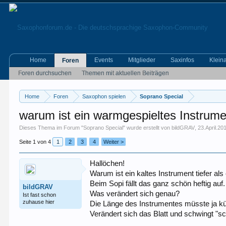
Home
Events
Mitglieder
Saxinfos
Klein
Foren
Foren durchsuchen
Themen mit aktuellen Beiträgen
Home
Foren
Saxophon spielen
Soprano Special
warum ist ein warmgespieltes Instrum
Dieses Thema im Forum "
Soprano Special
" wurde erstellt von
bildGRAV
,
23.April.20
Seite 1 von 4
1
2
3
4
Weiter >
Hallöchen!
Warum ist ein kaltes Instrument tiefer al
Beim Sopi fällt das ganz schön heftig auf.
bildGRAV
Was verändert sich genau?
Ist fast schon
zuhause hier
Die Länge des Instrumentes müsste ja kü
Verändert sich das Blatt und schwingt "sc