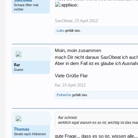
SaxObeat
Schaut öfter mal
vorbei
SaxObeat
23.April.2012
,
Lubo
gefällt das.
Moin, moin zusammen
mach Dir nicht daraus SaxObeat ich auch
Aber in dem Fall ist es glaube ich Ausnah
flar
Guest
Viele Grüße Flar
flar
23.April.2012
,
EstherGe
gefällt das.
flar schrieb:
wirklich egal warum es so ist, wichtig ist das m
Thomas
Strebt nach Höherem
gute Frage... dass es so ist, wissen alle