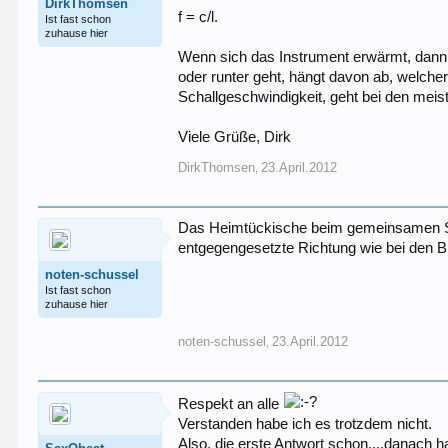
DirkThomsen
f = c/l.
Ist fast schon
zuhause hier
Wenn sich das Instrument erwärmt, dann n
oder runter geht, hängt davon ab, welcher
Schallgeschwindigkeit, geht bei den mei
Viele Grüße, Dirk
DirkThomsen
23.April.2012
,
Das Heimtückische beim gemeinsamen Spie
entgegengesetzte Richtung wie bei den B
noten-schussel
Ist fast schon
zuhause hier
noten-schussel
23.April.2012
,
Respekt an alle
Verstanden habe ich es trotzdem nicht.
Also, die erste Antwort schon....danach h