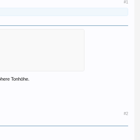
#1
höhere Tonhöhe.
#2