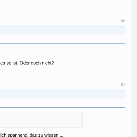
#6
es so ist. Oder doch nicht?
#7
mlich spannend, das zu wissen....