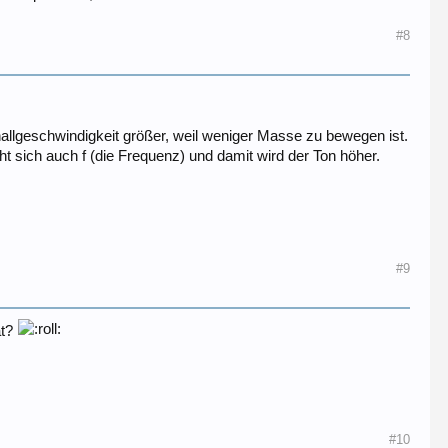
#8
Schallgeschwindigkeit größer, weil weniger Masse zu bewegen ist.
öht sich auch f (die Frequenz) und damit wird der Ton höher.
#9
at?
#10