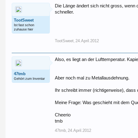
Die Länge ändert sich nicht gross, wenn d
schneller.
TootSweet
Ist fast schon
zuhause hier
TootSweet
24.April.2012
,
Also, es liegt an der Lufttemperatur. Kapi
47tmb
Aber noch mal zu Metallausdehnung.
Gehört zum Inventar
Ihr schreibt immer (richtigerweise), dass
Meine Frage: Was geschieht mit dem Que
Cheerio
tmb
47tmb
24.April.2012
,