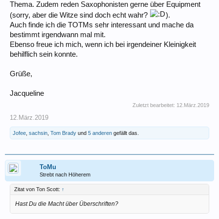
Thema. Zudem reden Saxophonisten gerne über Equipment
(sorry, aber die Witze sind doch echt wahr?
).
Auch finde ich die TOTMs sehr interessant und mache da
bestimmt irgendwann mal mit.
Ebenso freue ich mich, wenn ich bei irgendeiner Kleinigkeit
behilflich sein konnte.
Grüße,
Jacqueline
Zuletzt bearbeitet:
12.März.2019
12.März.2019
Jofee
,
sachsin
,
Tom Brady
und
5 anderen
gefällt das.
ToMu
Strebt nach Höherem
Zitat von Ton Scott:
↑
Hast Du die Macht über Überschriften?