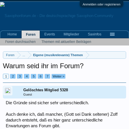
Anmelden oder registrieren
Home
Events
Mitglieder
Saxinfos
Foren
Foren durchsuchen
Themen mit aktuellen Beiträgen
Foren
...
Eigene (musikrelevante) Themen
Warum seid ihr im Forum?
1
2
3
4
5
6
7
Weiter >
Gelöschtes Mitglied 5328
Guest
Die Gründe sind sicher sehr unterschiedlich.
Auch denke ich, daß mancher, (Gott sei Dank seltener) Zoff
dadurch entsteht, daß es hier ganz unterschiedliche
Erwartungen ans Forum gibt.