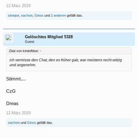
12.März.2019
slowjoe
,
sachsin
,
Ginos
und
2 anderen
gefällt das.
Gelöschtes Mitglied 5328
Guest
Zitat von kindofblue:
↑
ich vermisse den Chat, den es früher gab, war meistens recht witzig
und angenehm.
Stimmt....
CzG
Dreas
12.März.2019
sachsin
und
Ginos
gefällt das.