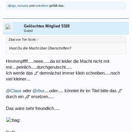
djings
,
tomaso
und
onkeltom
gefällt das.
Gelöschtes Mitglied 5328
Guest
Zitat von Ton Scott:
↑
Hast Du die Macht über Überschriften?
Hmmmpffff.....neee......da ist leider die Macht nicht mit
mir....peinlich.....durchgerutscht.....
Ich werde das „t“ demnächst immer klein schreiben.....noch
viel kleiner....
@Claus
oder
@rbur
....oder..... könntet ihr im Titel bitte das „t“
durch ein „d“ ersetzen.....
Das wäre sehr freundlich.....