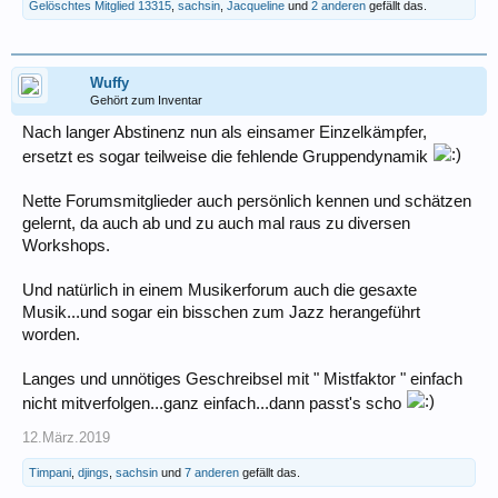
Gelöschtes Mitglied 13315
,
sachsin
,
Jacqueline
und
2 anderen
gefällt das.
Wuffy
Gehört zum Inventar
Nach langer Abstinenz nun als einsamer Einzelkämpfer,
ersetzt es sogar teilweise die fehlende Gruppendynamik
Nette Forumsmitglieder auch persönlich kennen und schätzen
gelernt, da auch ab und zu auch mal raus zu diversen
Workshops.
Und natürlich in einem Musikerforum auch die gesaxte
Musik...und sogar ein bisschen zum Jazz herangeführt
worden.
Langes und unnötiges Geschreibsel mit " Mistfaktor " einfach
nicht mitverfolgen...ganz einfach...dann passt's scho
12.März.2019
Timpani
,
djings
,
sachsin
und
7 anderen
gefällt das.