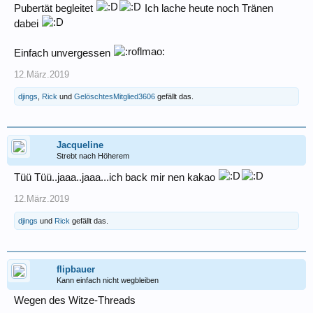
Pubertät begleitet
Ich lache heute noch Tränen
dabei
Einfach unvergessen
12.März.2019
djings
,
Rick
und
GelöschtesMitglied3606
gefällt das.
Jacqueline
Strebt nach Höherem
Tüü Tüü..jaaa..jaaa...ich back mir nen kakao
12.März.2019
djings
und
Rick
gefällt das.
flipbauer
Kann einfach nicht wegbleiben
Wegen des Witze-Threads