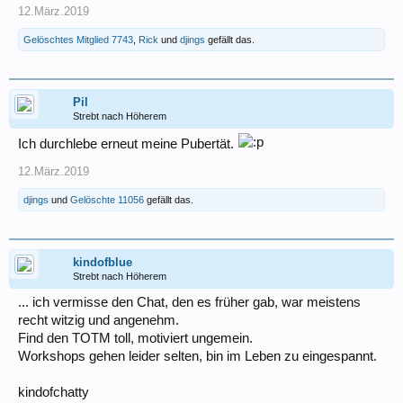
12.März.2019
Gelöschtes Mitglied 7743
,
Rick
und
djings
gefällt das.
Pil
Strebt nach Höherem
Ich durchlebe erneut meine Pubertät.
12.März.2019
djings
und
Gelöschte 11056
gefällt das.
kindofblue
Strebt nach Höherem
... ich vermisse den Chat, den es früher gab, war meistens
recht witzig und angenehm.
Find den TOTM toll, motiviert ungemein.
Workshops gehen leider selten, bin im Leben zu eingespannt.
kindofchatty