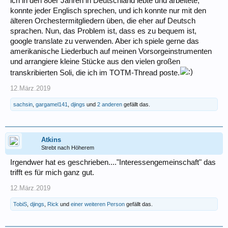
ich in den 80er Jahren in Deutschland lebte und arbeitete,
konnte jeder Englisch sprechen, und ich konnte nur mit den
älteren Orchestermitgliedern üben, die eher auf Deutsch
sprachen. Nun, das Problem ist, dass es zu bequem ist,
google translate zu verwenden. Aber ich spiele gerne das
amerikanische Liederbuch auf meinen Vorsorgeinstrumenten
und arrangiere kleine Stücke aus den vielen großen
transkribierten Soli, die ich im TOTM-Thread poste.
12.März.2019
sachsin
,
gargamel141
,
djings
und
2 anderen
gefällt das.
Atkins
Strebt nach Höherem
Irgendwer hat es geschrieben...."Interessengemeinschaft" das
trifft es für mich ganz gut.
12.März.2019
TobiS
,
djings
,
Rick
und
einer weiteren Person
gefällt das.