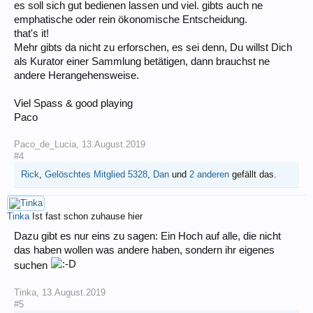
es soll sich gut bedienen lassen und viel. gibts auch ne
emphatische oder rein ökonomische Entscheidung.
that's it!
Mehr gibts da nicht zu erforschen, es sei denn, Du willst Dich
als Kurator einer Sammlung betätigen, dann brauchst ne
andere Herangehensweise.
Viel Spass & good playing
Paco
Paco_de_Lucia
,
13.August.2019
#4
Rick
,
Gelöschtes Mitglied 5328
,
Dan
und
2 anderen
gefällt das.
Tinka
Ist fast schon zuhause hier
Dazu gibt es nur eins zu sagen: Ein Hoch auf alle, die nicht
das haben wollen was andere haben, sondern ihr eigenes
suchen
Tinka
,
13.August.2019
#5