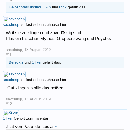
GelöschtesMitglied11578
und
Rick
gefällt das.
saxchrisp
Ist fast schon zuhause hier
Weil sie zu klingen und zuverlässig sind.
Plus ein bisschen Mythos, Gruppenzwang und Psyche.
saxchrisp
,
13.August.2019
#11
Bereckis
und
Silver
gefällt das.
saxchrisp
Ist fast schon zuhause hier
"Gut klingen" sollte das heißen.
saxchrisp
,
13.August.2019
#12
Silver
Gehört zum Inventar
Zitat von Paco_de_Lucia:
↑