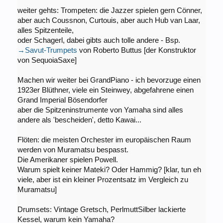
weiter gehts: Trompeten: die Jazzer spielen gern Cönner,
aber auch Coussnon, Curtouis, aber auch Hub van Laar,
alles Spitzenteile,
oder Schagerl, dabei gibts auch tolle andere - Bsp.
→Savut-Trumpets
von Roberto Buttus [der Konstruktor
von SequoiaSaxe]
Machen wir weiter bei GrandPiano - ich bevorzuge einen
1923er Blüthner, viele ein Steinwey, abgefahrene einen
Grand Imperial Bösendorfer
aber die Spitzeninstrumente von Yamaha sind alles
andere als 'bescheiden', detto Kawai...
Flöten: die meisten Orchester im europäischen Raum
werden von Muramatsu bespasst.
Die Amerikaner spielen Powell.
Warum spielt keiner Mateki? Oder Hammig? [klar, tun eh
viele, aber ist ein kleiner Prozentsatz im Vergleich zu
Muramatsu]
Drumsets: Vintage Gretsch, PerlmuttSilber lackierte
Kessel, warum kein Yamaha?