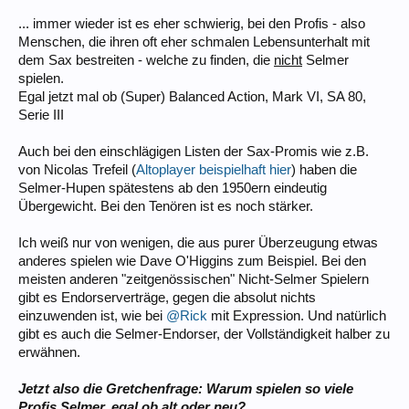
... immer wieder ist es eher schwierig, bei den Profis - also
Menschen, die ihren oft eher schmalen Lebensunterhalt mit
dem Sax bestreiten - welche zu finden, die
nicht
Selmer
spielen.
Egal jetzt mal ob (Super) Balanced Action, Mark VI, SA 80,
Serie III
Auch bei den einschlägigen Listen der Sax-Promis wie z.B.
von Nicolas Trefeil (
Altoplayer beispielhaft hier
) haben die
Selmer-Hupen spätestens ab den 1950ern eindeutig
Übergewicht. Bei den Tenören ist es noch stärker.
Ich weiß nur von wenigen, die aus purer Überzeugung etwas
anderes spielen wie Dave O'Higgins zum Beispiel. Bei den
meisten anderen "zeitgenössischen" Nicht-Selmer Spielern
gibt es Endorserverträge, gegen die absolut nichts
einzuwenden ist, wie bei
@Rick
mit Expression. Und natürlich
gibt es auch die Selmer-Endorser, der Vollständigkeit halber zu
erwähnen.
Jetzt also die Gretchenfrage: Warum spielen so viele
Profis Selmer, egal ob alt oder neu?