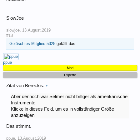
SlowJoe
slowjoe
,
13.August.2019
#18
Gelöschtes Mitglied 5328
gefällt das.
ppue
Mod
Experte
Zitat von Bereckis:
↑
Aber dennoch war Selmer nicht billiger als amerikanische
Instrumente.
Klicke in dieses Feld, um es in vollständiger Größe
anzuzeigen.
Das stimmt.
ppue
,
13.August.2019