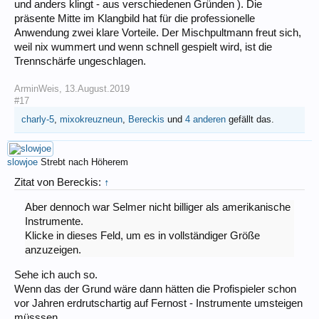
und anders klingt - aus verschiedenen Gründen ). Die
präsente Mitte im Klangbild hat für die professionelle
Anwendung zwei klare Vorteile. Der Mischpultmann freut sich,
weil nix wummert und wenn schnell gespielt wird, ist die
Trennschärfe ungeschlagen.
ArminWeis
,
13.August.2019
#17
charly-5
,
mixokreuzneun
,
Bereckis
und
4 anderen
gefällt das.
slowjoe
Strebt nach Höherem
Zitat von Bereckis:
↑
Aber dennoch war Selmer nicht billiger als amerikanische
Instrumente.
Klicke in dieses Feld, um es in vollständiger Größe
anzuzeigen.
Sehe ich auch so.
Wenn das der Grund wäre dann hätten die Profispieler schon
vor Jahren erdrutschartig auf Fernost - Instrumente umsteigen
müsssen.