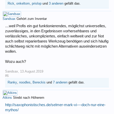
Rick
,
onkeltom
,
prislop
und
3 anderen
gefällt das.
Sandsax
Gehört zum Inventar
…weil Profis ein gut funktionierendes, möglichst universelles,
zuverlässiges, in den Ergebnissen vorhersehbares und
verlässliches, unkompliziertes, einfach weltweit und zur Not
auch selbst reparierbares Werkzeug benötigen und sich häufig
schlichtweg nicht mit möglichen Alternativen auseindersetzen
wollen.
Wozu auch?
Sandsax
,
13.August.2019
#6
Ranky
,
noodles
,
Bereckis
und
7 anderen
gefällt das.
Atkins
Strebt nach Höherem
http://saxophonistisches.de/selmer-mark-vi-–-doch-nur-eine-
mythos/