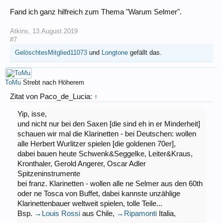
Fand ich ganz hilfreich zum Thema "Warum Selmer".
Atkins
,
13.August.2019
#7
GelöschtesMitglied11073
und
Longtone
gefällt das.
ToMu
Strebt nach Höherem
Zitat von Paco_de_Lucia:
↑
Yip, isse,
und nicht nur bei den Saxen [die sind eh in er Minderheit]
schauen wir mal die Klarinetten - bei Deutschen: wollen
alle Herbert Wurlitzer spielen [die goldenen 70er],
dabei bauen heute Schwenk&Seggelke, Leiter&Kraus,
Kronthaler, Gerold Angerer, Oscar Adler
Spitzeninstrumente
bei franz. Klarinetten - wollen alle ne Selmer aus den 60th
oder ne Tosca von Buffet, dabei kannste unzählige
Klarinettenbauer weltweit spielen, tolle Teile...
Bsp.
→Louis Rossi
aus Chile,
→Ripamonti
Italia,