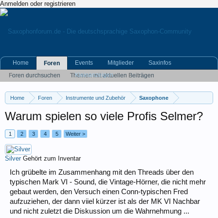
Anmelden oder registrieren
Home
Events
Mitglieder
Saxinfos
Foren
Kleinanzeigen
Foren durchsuchen
Themen mit aktuellen Beiträgen
Home
Foren
Instrumente und Zubehör
Saxophone
Warum spielen so viele Profis Selmer?
1
2
3
4
5
Weiter >
Silver
Gehört zum Inventar
Ich grübelte im Zusammenhang mit den Threads über den
typischen Mark VI - Sound, die Vintage-Hörner, die nicht mehr
gebaut werden, den Versuch einen Conn-typischen Fred
aufzuziehen, der dann viiel kürzer ist als der MK VI Nachbar
und nicht zuletzt die Diskussion um die Wahrnehmung ...