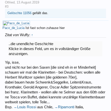
Otfried
,
13.August.2019
#3
Gelöschte 11056
gefällt das.
Paco_de_Lucia
Ist fast schon zuhause hier
Zitat von Wuffy:
↑
..die unendliche Geschichte
Klicke in dieses Feld, um es in vollständiger Größe
anzuzeigen.
Yip, isse,
und nicht nur bei den Saxen [die sind eh in er Minderheit]
schauen wir mal die Klarinetten - bei Deutschen: wollen alle
Herbert Wurlitzer spielen [die goldenen 70er],
dabei bauen heute Schwenk&Seggelke, Leiter&Kraus,
Kronthaler, Gerold Angerer, Oscar Adler Spitzeninstrumente
bei franz. Klarinetten - wollen alle ne Selmer aus den 60th oder
ne Tosca von Buffet, dabei kannste unzählige Klarinettenbauer
weltweit spielen, tolle Teile...
Bsp.
→Louis Rossi
aus Chile,
→Ripamonti
Italia,