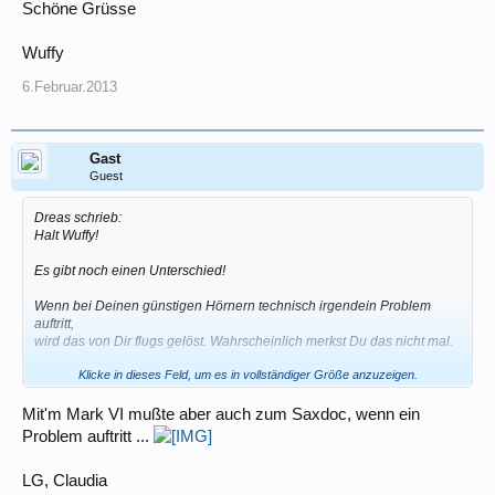
Schöne Grüsse
Wuffy
6.Februar.2013
Gast
Guest
Dreas schrieb:
Halt Wuffy!
Es gibt noch einen Unterschied!
Wenn bei Deinen günstigen Hörnern technisch irgendein Problem
auftritt,
wird das von Dir flugs gelöst. Wahrscheinlich merkst Du das nicht mal.
Klicke in dieses Feld, um es in vollständiger Größe anzuzeigen.
Unsereins muß dann gleich zum Saxdoc.
LG
Mit'm Mark VI mußte aber auch zum Saxdoc, wenn ein
Problem auftritt ...
Dreas
LG, Claudia