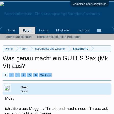
Anmelden oder registrieren
Home
Events
Mitglieder
Saxinfos
Foren
Foren durchsuchen
Themen mit aktuellen Beiträgen
Home
Foren
Instrumente und Zubehör
Saxophone
Was genau macht ein GUTES Sax (Mk
VI) aus?
1
2
3
4
5
6
Weiter >
Gast
Guest
Moin,
ich zitiere aus Muggers Thread, und mache neuen Thread auf,
um jenen nicht zu sprengen: