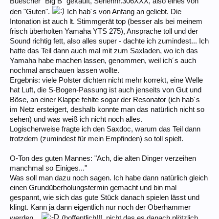
Buescher "Big B" gekauft, Seriennr.306XXX, also eines von
den "Guten".
Ich hab´s von Anfang an geliebt. Die
Intonation ist auch lt. Stimmgerät top (besser als bei meinem
frisch überholten Yamaha YTS 275), Ansprache toll und der
Sound richtig fett, also alles super - dachte ich zumindest... Ich
hatte das Teil dann auch mal mit zum Saxladen, wo ich das
Yamaha habe machen lassen, genommen, weil ich´s auch
nochmal anschauen lassen wollte.
Ergebnis: viele Polster dichten nicht mehr korrekt, eine Welle
hat Luft, die S-Bogen-Passung ist auch jenseits von Gut und
Böse, an einer Klappe fehlte sogar der Resonator (ich hab´s
im Netz ersteigert, deshalb konnte man das natürlich nicht so
sehen) und was weiß ich nicht noch alles.
Logischerweise fragte ich den Saxdoc, warum das Teil dann
trotzdem (zumindest für mein Empfinden) so toll spielt.
O-Ton des guten Mannes: "Ach, die alten Dinger verzeihen
manchmal so Einiges..."
Was soll man dazu noch sagen. Ich habe dann natürlich gleich
einen Grundüberholungstermin gemacht und bin mal
gespannt, wie sich das gute Stück danach spielen lässt und
klingt. Kann ja dann eigentlich nur noch der Oberhammer
werden...
(hoffentlich!!!, nicht das es danach plötzlich