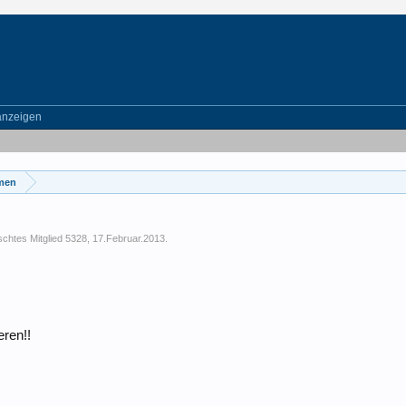
anzeigen
emen
chtes Mitglied 5328
,
17.Februar.2013
.
eren!!