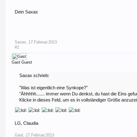
Dein Saxax
Saxax
,
17.Februar.2013
#2
Gast
Guest
Saxax schrieb:
"Was ist eigentlich eine Synkope?"
"Ähhhhh....... immer wenn Du denkst, du hast die Eins gef
Klicke in dieses Feld, um es in vollständiger Größe anzuze
LG, Claudia
Gast
,
17.Februar.2013