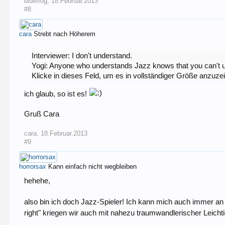
bluefrog
,
18.Februar.2013
#8
cara
Strebt nach Höherem
Interviewer: I don't understand.
Yogi: Anyone who understands Jazz knows that you can't unde
Klicke in dieses Feld, um es in vollständiger Größe anzuze
ich glaub, so ist es!
Gruß Cara
cara
,
18.Februar.2013
#9
horrorsax
Kann einfach nicht wegbleiben
hehehe,
also bin ich doch Jazz-Spieler! Ich kann mich auch immer a
right" kriegen wir auch mit nahezu traumwandlerischer Leichtig