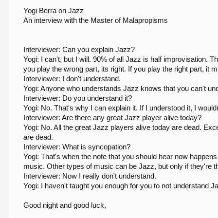
Yogi Berra on Jazz
An interview with the Master of Malapropisms
Interviewer: Can you explain Jazz?
Yogi: I can't, but I will. 90% of all Jazz is half improvisation
you play the wrong part, its right. If you play the right part, it m
Interviewer: I don't understand.
Yogi: Anyone who understands Jazz knows that you can't unders
Interviewer: Do you understand it?
Yogi: No. That's why I can explain it. If I understood it, I woul
Interviewer: Are there any great Jazz player alive today?
Yogi: No. All the great Jazz players alive today are dead. Excep
are dead.
Interviewer: What is syncopation?
Yogi: That's when the note that you should hear now happens 
music. Other types of music can be Jazz, but only if they're 
Interviewer: Now I really don't understand.
Yogi: I haven't taught you enough for you to not understand Ja
Good night and good luck,