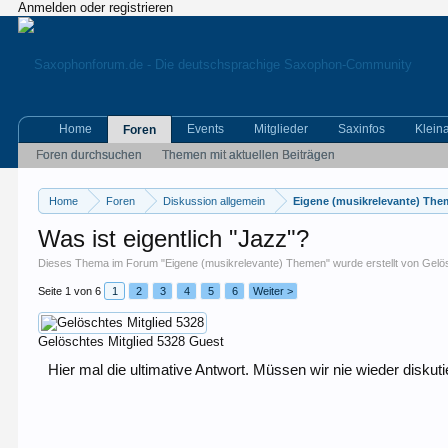
Anmelden oder registrieren
Home
Events
Mitglieder
Saxinfos
Klein
Foren
Foren durchsuchen
Themen mit aktuellen Beiträgen
Home
Foren
Diskussion allgemein
Eigene (musikrelevante) Th
Was ist eigentlich "Jazz"?
Dieses Thema im Forum "
Eigene (musikrelevante) Themen
" wurde erstellt von
Gelös
Seite 1 von 6
1
2
3
4
5
6
Weiter >
Gelöschtes Mitglied 5328
Guest
Hier mal die ultimative Antwort. Müssen wir nie wieder diskuti