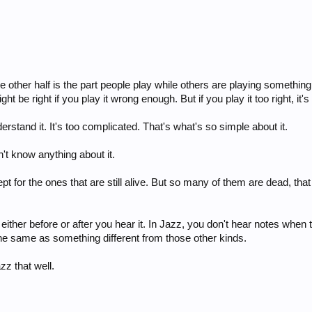
. The other half is the part people play while others are playing someth
ight be right if you play it wrong enough. But if you play it too right, it'
tand it. It's too complicated. That's what's so simple about it.
dn't know anything about it.
t for the ones that are still alive. But so many of them are dead, that t
either before or after you hear it. In Jazz, you don't hear notes whe
the same as something different from those other kinds.
zz that well.