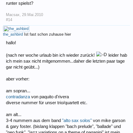
runter spielst?
Macsax
,
29.Mai.2010
#14
the_ashbird
Ist fast schon zuhause hier
hallo!
(nach ner woche urlaub bin ich wieder zurück!
leider hab
ich mein sax nicht mitgenommen...daher die letzten paar tage
gar nicht geübt...)
aber vorher:
am sopran...
contradanza
von paquito d'rivera
diverse nummer für unser trio/quartett etc.
am alt...
3-4 nummern aus dem band
"alto sax solos"
von mike garson
& gary foster. (bislang klappen "bach prelude", "ballade" und
"neo funk". "jazz variations on a theme of paganini" ist mein