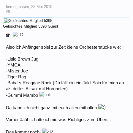
bernd_rossini
,
28.Mai.2010
#9
Gelöschtes Mitglied 5398
Guest
tihi
Also ich Anfänger spiel zur Zeit kleine Orchesterstücke wie:
-Little Brown Jug
-YMCA
-Mister Joe
-Tiger Rag
-Baba´s Reaggae Rock (Da fällt ein ein-Takt-Solo für mich ab
als drittes Altsax mit Hornnoten)
-Gummi Mambo
Da kann ich nicht ganz mit euch allen mithalten
Vorher äääh... hatte ich nie was Richtiges zum Üben...
Das kommt noch!