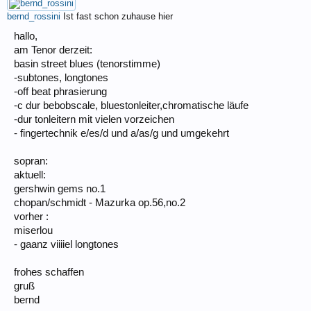
bernd_rossini
Ist fast schon zuhause hier
hallo,
am Tenor derzeit:
basin street blues (tenorstimme)
-subtones, longtones
-off beat phrasierung
-c dur bebobscale, bluestonleiter,chromatische läufe
-dur tonleitern mit vielen vorzeichen
- fingertechnik e/es/d und a/as/g und umgekehrt
sopran:
aktuell:
gershwin gems no.1
chopan/schmidt - Mazurka op.56,no.2
vorher :
miserlou
- gaanz viiiiel longtones
frohes schaffen
gruß
bernd