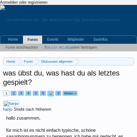
Anmelden oder registrieren
Home
Events
Mitglieder
Saxinfos
Foren
Kleinanzeigen
Foren durchsuchen
Themen mit aktuellen Beiträgen
Home
Foren
Diskussion allgemein
Eigene (musikrelevante) Themen
was übst du, was hast du als letztes
gespielt?
1
2
3
4
5
6
9
Weiter >
→
hanjo
Strebt nach Höherem
hallo zusammen,
für mich ist es nicht einfach typische, schöne
saxophonnummern zu benennen. ich habe mir gedacht, es