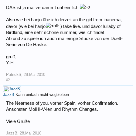
DAS ist ja mal verdammt unheimlich
Also wie bei hanjo übe ich derzeit an the girl from ipanema,
davor (wie bei hanjo
) take five. und davor lullaby of
Birdland, eine sehr schöne nummer, wie ich finde!
Ab und zu spiele ich auch mal einige Stücke von der Duett-
Serie von De Haske.
gruß,
Y-H
PatrickS
,
28.Mai.2010
#2
JazzB
Kann einfach nicht wegbleiben
The Nearness of you, vorher Spain, vorher Confirmation.
Ansonsten Moll II-V-Ien und Rhythm Changes.
Viele Grüße
JazzB
,
28.Mai.2010