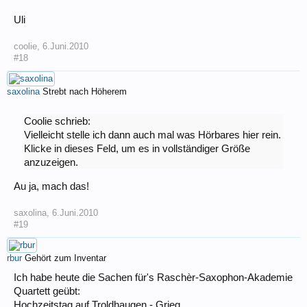
Uli
coolie
,
6.Juni.2010
#18
saxolina
Strebt nach Höherem
Coolie schrieb:
Vielleicht stelle ich dann auch mal was Hörbares hier rein.
Klicke in dieses Feld, um es in vollständiger Größe
anzuzeigen.
Au ja, mach das!
saxolina
,
6.Juni.2010
#19
rbur
Gehört zum Inventar
Ich habe heute die Sachen für's Raschèr-Saxophon-Akademie
Quartett geübt:
Hochzeitstag auf Troldhaugen - Grieg