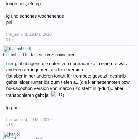
longtones, etc.pp.
lg und schönes wochenende
phi
the_ashbird
,
29.Mai.2010
#15
the_ashbird
Ist fast schon zuhause hier
hier
gibt übrigens die noten von contradanza in einem etwas
anderen arrangement als freie version...
(ist aber in ner anderen tonart für trompete gesetzt. deshalb
gehts leider runter bis zum tiefen a...(die klarinettennoten bzw.
bb-saxophon version von marco rizo steht in g-dur!)...aber
transponieren geht ja!
)
lg phi
the_ashbird
,
29.Mai.2010
#16