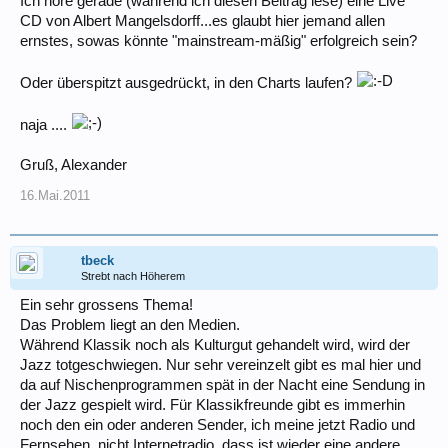
Ich höre gerade (während ich diesen Beitrag lese) eine Live
CD von Albert Mangelsdorff...es glaubt hier jemand allen
ernstes, sowas könnte "mainstream-mäßig" erfolgreich sein?
Oder überspitzt ausgedrückt, in den Charts laufen?
naja ....
Gruß, Alexander
16.Mai.2011
tbeck
Strebt nach Höherem
Ein sehr grossens Thema!
Das Problem liegt an den Medien.
Während Klassik noch als Kulturgut gehandelt wird, wird der
Jazz totgeschwiegen. Nur sehr vereinzelt gibt es mal hier und
da auf Nischenprogrammen spät in der Nacht eine Sendung in
der Jazz gespielt wird. Für Klassikfreunde gibt es immerhin
noch den ein oder anderen Sender, ich meine jetzt Radio und
Fernsehen, nicht Internetradio, dass ist wieder eine andere