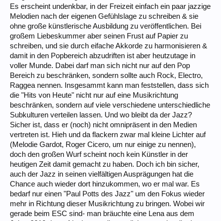
Es erscheint undenkbar, in der Freizeit einfach ein paar jazzige
Melodien nach der eigenen Gefühlslage zu schreiben & sie
ohne große künstlerische Ausbildung zu veröffentlichen. Bei
großem Liebeskummer aber seinen Frust auf Papier zu
schreiben, und sie durch eifache Akkorde zu harmonisieren &
damit in den Popbereich abzudriften ist aber heutzutage in
voller Munde. Dabei darf man sich nicht nur auf den Pop
Bereich zu beschränken, sondern sollte auch Rock, Electro,
Raggea nennen. Insgesammt kann man feststellen, dass sich
die "Hits von Heute" nicht nur auf eine Musikrichtung
beschränken, sondern auf viele verschiedene unterschiedliche
Subkulturen verteilen lassen. Und wo bleibt da der Jazz?
Sicher ist, dass er (noch) nicht omnipräsent in den Medien
vertreten ist. Hieh und da flackern zwar mal kleine Lichter auf
(Melodie Gardot, Roger Cicero, um nur einige zu nennen),
doch den großen Wurf scheint noch kein Künstler in der
heutigen Zeit damit gemacht zu haben. Doch ich bin sicher,
auch der Jazz in seinen vielfältigen Ausprägungen hat die
Chance auch wieder dort hinzukommen, wo er mal war. Es
bedarf nur einen "Paul Potts des Jazz" um den Fokus wieder
mehr in Richtung dieser Musikrichtung zu bringen. Wobei wir
gerade beim ESC sind- man bräuchte eine Lena aus dem