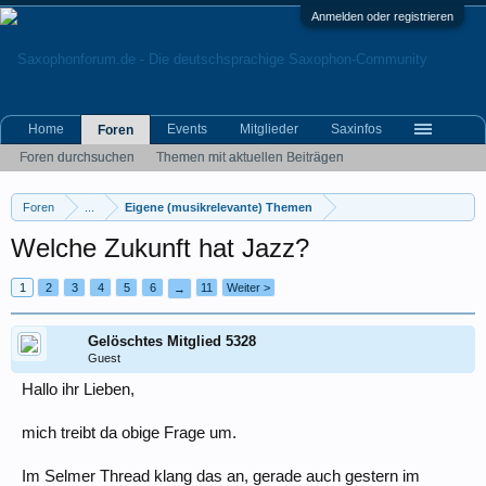
Anmelden oder registrieren
Home
Events
Mitglieder
Saxinfos
Foren
Foren durchsuchen
Themen mit aktuellen Beiträgen
Foren
...
Eigene (musikrelevante) Themen
Welche Zukunft hat Jazz?
1
2
3
4
5
6
11
Weiter >
→
Gelöschtes Mitglied 5328
Guest
Hallo ihr Lieben,
mich treibt da obige Frage um.
Im Selmer Thread klang das an, gerade auch gestern im