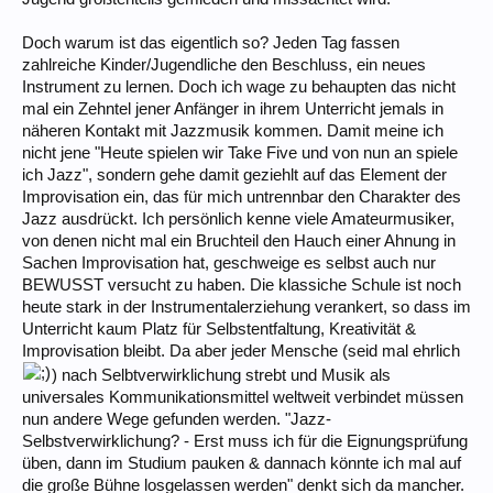
Doch warum ist das eigentlich so? Jeden Tag fassen
zahlreiche Kinder/Jugendliche den Beschluss, ein neues
Instrument zu lernen. Doch ich wage zu behaupten das nicht
mal ein Zehntel jener Anfänger in ihrem Unterricht jemals in
näheren Kontakt mit Jazzmusik kommen. Damit meine ich
nicht jene "Heute spielen wir Take Five und von nun an spiele
ich Jazz", sondern gehe damit geziehlt auf das Element der
Improvisation ein, das für mich untrennbar den Charakter des
Jazz ausdrückt. Ich persönlich kenne viele Amateurmusiker,
von denen nicht mal ein Bruchteil den Hauch einer Ahnung in
Sachen Improvisation hat, geschweige es selbst auch nur
BEWUSST versucht zu haben. Die klassiche Schule ist noch
heute stark in der Instrumentalerziehung verankert, so dass im
Unterricht kaum Platz für Selbstentfaltung, Kreativität &
Improvisation bleibt. Da aber jeder Mensche (seid mal ehrlich
) nach Selbtverwirklichung strebt und Musik als
universales Kommunikationsmittel weltweit verbindet müssen
nun andere Wege gefunden werden. "Jazz-
Selbstverwirklichung? - Erst muss ich für die Eignungsprüfung
üben, dann im Studium pauken & dannach könnte ich mal auf
die große Bühne losgelassen werden" denkt sich da mancher.