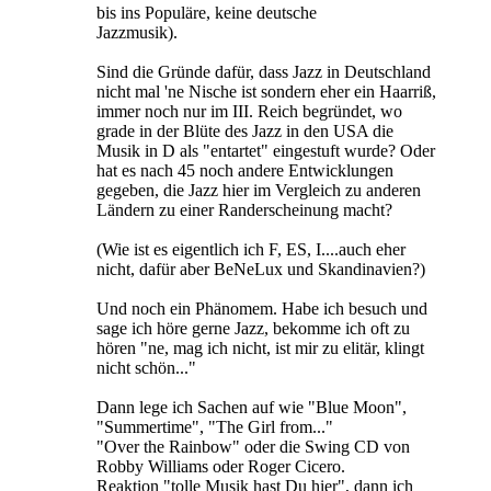
bis ins Populäre, keine deutsche
Jazzmusik).
Sind die Gründe dafür, dass Jazz in Deutschland
nicht mal 'ne Nische ist sondern eher ein Haarriß,
immer noch nur im III. Reich begründet, wo
grade in der Blüte des Jazz in den USA die
Musik in D als "entartet" eingestuft wurde? Oder
hat es nach 45 noch andere Entwicklungen
gegeben, die Jazz hier im Vergleich zu anderen
Ländern zu einer Randerscheinung macht?
(Wie ist es eigentlich ich F, ES, I....auch eher
nicht, dafür aber BeNeLux und Skandinavien?)
Und noch ein Phänomem. Habe ich besuch und
sage ich höre gerne Jazz, bekomme ich oft zu
hören "ne, mag ich nicht, ist mir zu elitär, klingt
nicht schön..."
Dann lege ich Sachen auf wie "Blue Moon",
"Summertime", "The Girl from..."
"Over the Rainbow" oder die Swing CD von
Robby Williams oder Roger Cicero.
Reaktion "tolle Musik hast Du hier", dann ich