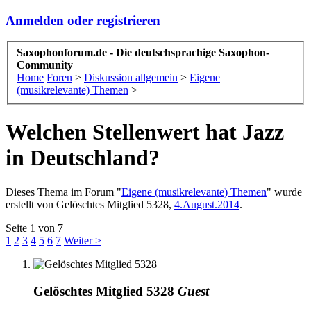
Anmelden oder registrieren
Saxophonforum.de - Die deutschsprachige Saxophon-
Community
Home
Foren
>
Diskussion allgemein
>
Eigene
(musikrelevante) Themen
>
Welchen Stellenwert hat Jazz
in Deutschland?
Dieses Thema im Forum "
Eigene (musikrelevante) Themen
" wurde
erstellt von
Gelöschtes Mitglied 5328
,
4.August.2014
.
Seite 1 von 7
1
2
3
4
5
6
7
Weiter >
Gelöschtes Mitglied 5328
Guest