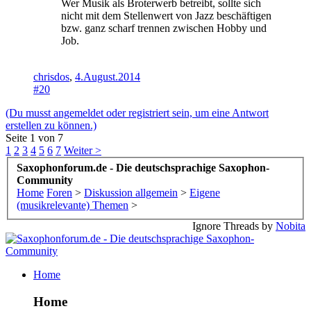
Wer Musik als Broterwerb betreibt, sollte sich
nicht mit dem Stellenwert von Jazz beschäftigen
bzw. ganz scharf trennen zwischen Hobby und
Job.
chrisdos
,
4.August.2014
#20
(Du musst angemeldet oder registriert sein, um eine Antwort
erstellen zu können.)
Seite 1 von 7
1
2
3
4
5
6
7
Weiter >
Saxophonforum.de - Die deutschsprachige Saxophon-
Community
Home
Foren
>
Diskussion allgemein
>
Eigene
(musikrelevante) Themen
>
Ignore Threads by
Nobita
Home
Home