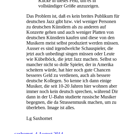
Klicke in dieses Feld, um es in
vollständiger Größe anzuzeigen.
Das Problem ist, daß es kein breites Publikum für
deutschen Jazz gibt bzw. viel weniger Personen
zu deutschen Künstlern als zu anderen auf
Konzerte gehen und auch weniger Platten von
deutschen Künstlern kaufen und diese von den
Musikern meist selbst produziert werden müssen.
Ausser es sind irgendwelche Schauspieler, die
jetzt auch unbedingt singen müssen oder Leute
wie Kübelböck, die jetzt Jazz machen. Selbst so
mancher nicht so dolle Spieler, der in Amerika
scheitern würde, hat hier noch gute Chancen
besseres Geld zu verdienen, auch als bessere
deutsche Kollegen. So kenne ich dann einige
Musiker, die seit 10-20 Jahren hier wohnen aber
immer noch kein deutsch sprechen, während Dir
dann in der U-Bahn studierte russische Musiker
begegnen, die da Strassenmusik machen, um zu
überleben. Image ist alles.
Lg Saxhornet
saxhornet
,
4.August.2014