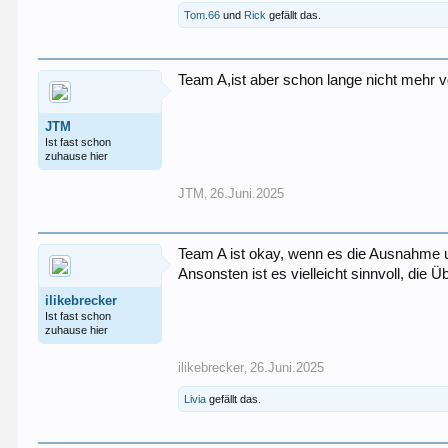
Tom.66
und
Rick
gefällt das.
Team A,ist aber schon lange nicht meh
JTM
Ist fast schon
zuhause hier
JTM
26.Juni.2025
,
Team A ist okay, wenn es die Ausnahme un
Ansonsten ist es vielleicht sinnvoll, die
ilikebrecker
Ist fast schon
zuhause hier
ilikebrecker
26.Juni.2025
,
Livia
gefällt das.