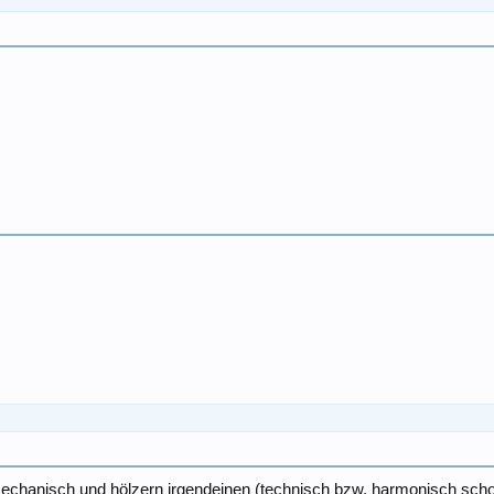
echanisch und hölzern irgendeinen (technisch bzw. harmonisch schon