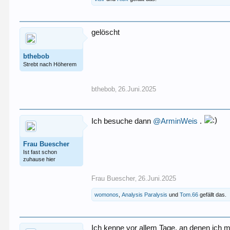
gelöscht
bthebob
Strebt nach Höherem
bthebob
26.Juni.2025
,
Ich besuche dann
@ArminWeis
.
Frau Buescher
Ist fast schon
zuhause hier
Frau Buescher
26.Juni.2025
,
womonos
,
Analysis Paralysis
und
Tom.66
gefällt das.
Ich kenne vor allem Tage, an denen ich m