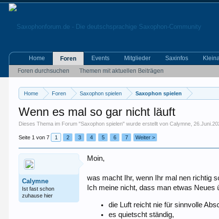
Home
Events
Mitglieder
Saxinfos
Klein
Foren
Foren durchsuchen
Themen mit aktuellen Beiträgen
Home
Foren
Saxophon spielen
Saxophon spielen
Wenn es mal so gar nicht läuft
Dieses Thema im Forum "
Saxophon spielen
" wurde erstellt von
Calymne
,
26.Juni.2
Seite 1 von 7
1
2
3
4
5
6
7
Weiter >
Moin,
was macht Ihr, wenn Ihr mal nen richtig 
Calymne
Ich meine nicht, dass man etwas Neues übt
Ist fast schon
zuhause hier
die Luft reicht nie für sinnvolle Abs
es quietscht ständig,