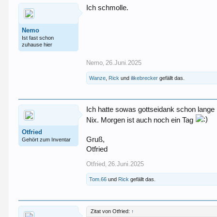
Ich schmolle.
Nemo
Ist fast schon
zuhause hier
Nemo
26.Juni.2025
,
Wanze
,
Rick
und
ilikebrecker
gefällt das.
Ich hatte sowas gottseidank schon lange 
Nix. Morgen ist auch noch ein Tag
Otfried
Gruß,
Gehört zum Inventar
Otfried
Otfried
26.Juni.2025
,
Tom.66
und
Rick
gefällt das.
Zitat von Otfried:
↑