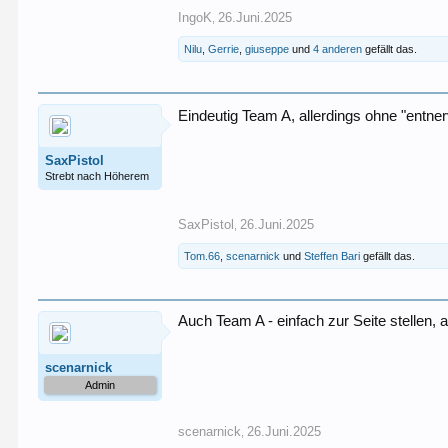
IngoK
26.Juni.2025
,
Nilu
,
Gerrie
,
giuseppe
und
4 anderen
gefällt das.
Eindeutig Team A, allerdings ohne "entner
SaxPistol
Strebt nach Höherem
SaxPistol
26.Juni.2025
,
Tom.66
,
scenarnick
und
Steffen Bari
gefällt das.
Auch Team A - einfach zur Seite stellen,
scenarnick
Admin
scenarnick
26.Juni.2025
,