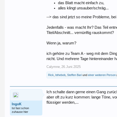
das Blatt macht einfach zu,
alles klingt unsauber/schräg...
--> das sind jetzt so meine Probleme, be
Jedenfalls - was macht Ihr? Das Teil entne
Titel/Abschnitt... vernünftig rauskommt?
Wenn ja, warum?
ich gehöre zu Team A - weg mit dem Ding u
nicht. Und mehrere Tage hintereinander h
Calymne
26.Juni.2025
,
Rick
,
bthebob
,
Steffen Bari
und
einer weiteren Person
Ich schalte dann gerne einen Gang zurüc
aber oft zu kurz kommen: lange Töne, von
flüssiger werden,...
IngoK
Ist fast schon
zuhause hier