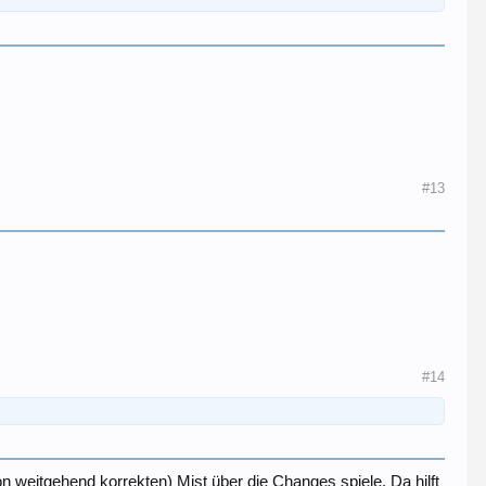
#13
#14
 weitgehend korrekten) Mist über die Changes spiele. Da hilft