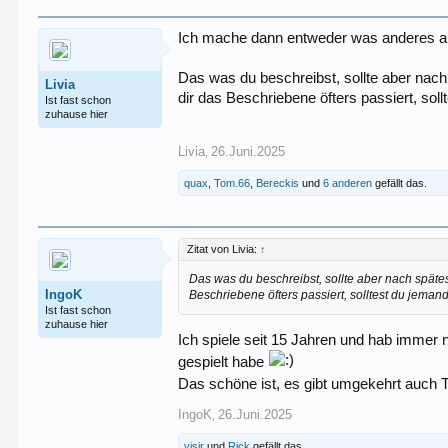
Ich mache dann entweder was anderes am 
Das was du beschreibst, sollte aber nach 
Livia
dir das Beschriebene öfters passiert, so
Ist fast schon
zuhause hier
Livia
26.Juni.2025
,
quax
,
Tom.66
,
Bereckis
und
6 anderen
gefällt das.
Zitat von Livia:
↑
Das was du beschreibst, sollte aber nach spätes
IngoK
Beschriebene öfters passiert, solltest du jema
Ist fast schon
zuhause hier
Ich spiele seit 15 Jahren und hab immer 
gespielt habe
Das schöne ist, es gibt umgekehrt auch Ta
IngoK
26.Juni.2025
,
visir
und
Rick
gefällt das.