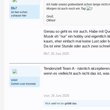
Ich hatte sowas gottseidank schon lange nicht 
Bb7
Morgen ist auch noch ein Tag
Ist fast schon
zuhause hier
Gruß,
Otfried
Genau so geht es mir auch. Habe mit Quer
Musik eh "nur" ein hobby und eigentlich l
kaum, eher einfach mal keine Lust oder b
Da ist eine Stunde oder auch zwei schnel
Bb7
26.Juni.2025
,
Tendenziell Team A - nämlich akzeptieren,
wenn es vielleicht auch nicht das ist, was
visir
Gehört zum Inventar
visir
26.Juni.2025
,
Rick
und
her.be
gefällt das.