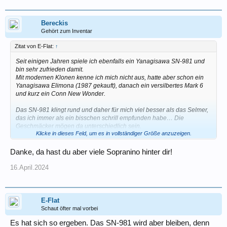
Bereckis
Gehört zum Inventar
Zitat von E-Flat:
↑
Seit einigen Jahren spiele ich ebenfalls ein Yanagisawa SN-981 und
bin sehr zufrieden damit.
Mit modernen Klonen kenne ich mich nicht aus, hatte aber schon ein
Yanagisawa Elimona (1987 gekauft), danach ein versilbertes Mark 6
und kurz ein Conn New Wonder.
Das SN-981 klingt rund und daher für mich viel besser als das Selmer,
das ich immer als ein bisschen schrill empfunden habe… Die
Geschmäcker mögen da unterschiedlich sein.
Klicke in dieses Feld, um es in vollständiger Größe anzuzeigen.
Glückwunsch zum Kauf!
Danke, da hast du aber viele Sopranino hinter dir!
16.April.2024
E-Flat
Schaut öfter mal vorbei
Es hat sich so ergeben. Das SN-981 wird aber bleiben, denn