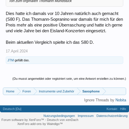
Ton zum orginalen Thomann Mundstück
Dies hatte ich damals vor 10 Jahren natürlich auch gemacht
(S80 F). Das Thomann-Sopranino war damals für mich für den
Preis mehr als eine positive Überraschung und hatte ich gerne
und viele Jahre bei den Eisland-Konzerten eingesetzt.
Beim aktuellen Vergleich spielte ich das S80 D.
17.April.2024
JTM
gefällt das.
(Du musst angemeldet oder registriert sein, um eine Antwort erstellen zu können.)
Home
Foren
Instrumente und Zubehör
Saxophone
Ignore Threads by
Nobita
Deutsch [Du]
Kontakt
Hilfe
Nutzungsbedingungen
Impressum
Datenschutzerklärung
Forum software by XenForo™
-
Deutsch von xenDach
XenForo add-ons by Waindigo™