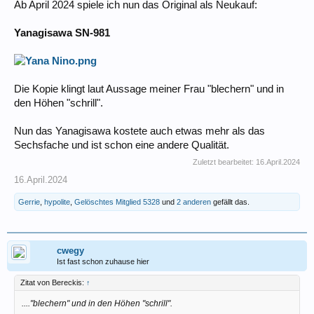
Ab April 2024 spiele ich nun das Original als Neukauf:
Yanagisawa SN-981
Die Kopie klingt laut Aussage meiner Frau "blechern" und in
den Höhen "schrill".
Nun das Yanagisawa kostete auch etwas mehr als das
Sechsfache und ist schon eine andere Qualität.
Zuletzt bearbeitet:
16.April.2024
16.April.2024
Gerrie
,
hypolite
,
Gelöschtes Mitglied 5328
und
2 anderen
gefällt das.
cwegy
Ist fast schon zuhause hier
Zitat von Bereckis:
↑
...."blechern" und in den Höhen "schrill".