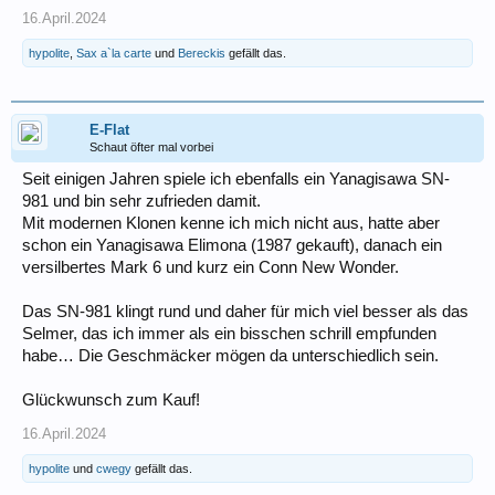
16.April.2024
hypolite
,
Sax a`la carte
und
Bereckis
gefällt das.
E-Flat
Schaut öfter mal vorbei
Seit einigen Jahren spiele ich ebenfalls ein Yanagisawa SN-
981 und bin sehr zufrieden damit.
Mit modernen Klonen kenne ich mich nicht aus, hatte aber
schon ein Yanagisawa Elimona (1987 gekauft), danach ein
versilbertes Mark 6 und kurz ein Conn New Wonder.
Das SN-981 klingt rund und daher für mich viel besser als das
Selmer, das ich immer als ein bisschen schrill empfunden
habe… Die Geschmäcker mögen da unterschiedlich sein.
Glückwunsch zum Kauf!
16.April.2024
hypolite
und
cwegy
gefällt das.