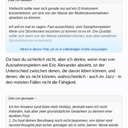
Vielleicht sollte man sich gerade nur auf ein (!) Instrument
konzentrieren, um sich von der Masse der Multiinstrumentalisten
absetzen zu können.
Ich will es mal so sagen: Fast aussichtslos, vom Saxophonspielen
Miete und Stromkosten bezahlen zu können ist es eh. Die Qualität
sollte sich dann von der Masse abheben können, was aber wiederum
Spezialisierung voraussetzt.
Klicke in dieses Feld, um es in vollständiger Größe anzuzeigen.
Ich denke, auf einen Hammer-Altisten z.B. würde die Welt eher warten
als auf einen Multiinstrumentalisten, der seine Instrumente lediglich
"brav" beherrscht.
Da hast du sicherlich recht, aber ich denke, wenn man von
Ausnahmespielern wie Eric Alexander absieht, ist der
Unterschied zwischen denen, die davon leben können, und
denen, die es nicht können, wahrscheinlich - auch im Jazz - in
den meisten Fällen nicht die Fähigkeit.
Zitat von giuseppe:
↑
Ich bin Amateur (und liebe mein Hobby), deshalb kann ich nicht
mitreden, hab aber zwei grundsätzliche Gedanken zu deinem eher
dunklen Post:
1. Du hast deinen Berufsweg noch nicht begonnen, von daher sind
second thoughts jetzt sicher günstiger als in zehn Jahren. Musik würde