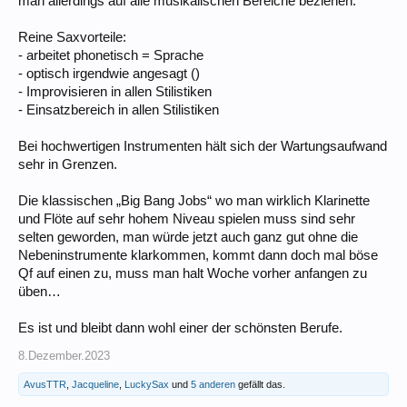
man allerdings auf alle musikalischen Bereiche beziehen.
Reine Saxvorteile:
- arbeitet phonetisch = Sprache
- optisch irgendwie angesagt ()
- Improvisieren in allen Stilistiken
- Einsatzbereich in allen Stilistiken
Bei hochwertigen Instrumenten hält sich der Wartungsaufwand
sehr in Grenzen.
Die klassischen „Big Bang Jobs“ wo man wirklich Klarinette
und Flöte auf sehr hohem Niveau spielen muss sind sehr
selten geworden, man würde jetzt auch ganz gut ohne die
Nebeninstrumente klarkommen, kommt dann doch mal böse
Qf auf einen zu, muss man halt Woche vorher anfangen zu
üben…
Es ist und bleibt dann wohl einer der schönsten Berufe.
8.Dezember.2023
AvusTTR
,
Jacqueline
,
LuckySax
und
5 anderen
gefällt das.