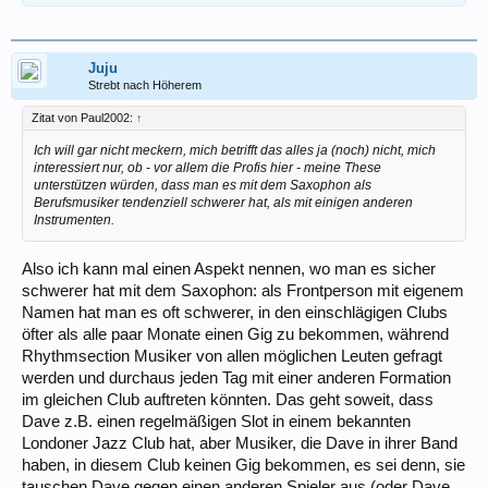
Juju
Strebt nach Höherem
Zitat von Paul2002:
↑
Ich will gar nicht meckern, mich betrifft das alles ja (noch) nicht, mich
interessiert nur, ob - vor allem die Profis hier - meine These
unterstützen würden, dass man es mit dem Saxophon als
Berufsmusiker tendenziell schwerer hat, als mit einigen anderen
Instrumenten.
Also ich kann mal einen Aspekt nennen, wo man es sicher
schwerer hat mit dem Saxophon: als Frontperson mit eigenem
Namen hat man es oft schwerer, in den einschlägigen Clubs
öfter als alle paar Monate einen Gig zu bekommen, während
Rhythmsection Musiker von allen möglichen Leuten gefragt
werden und durchaus jeden Tag mit einer anderen Formation
im gleichen Club auftreten könnten. Das geht soweit, dass
Dave z.B. einen regelmäßigen Slot in einem bekannten
Londoner Jazz Club hat, aber Musiker, die Dave in ihrer Band
haben, in diesem Club keinen Gig bekommen, es sei denn, sie
tauschen Dave gegen einen anderen Spieler aus (oder Dave