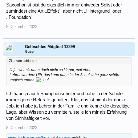
Saxophonist bist du eigentlich immer entweder Solist oder
zumindest eine Art ,,Effekt", aber nicht ,,Hintergrund" oder
,,Foundation"
8.Dezember.2023
Gelöschtes Mitglied 13399
Guest
Zitat von altblase:
↑
Jaja, wenn's dann doch nicht so klappt, mal eben
Lehrer werden! Uih, das kann dann in der Schulstube ganz schön
tragisch enden.
Ich habe ja auch Saxophonschüler und habe in der Schule
immer gerne Referate gehalten. Klar, das ist nicht der ganze
Job, ich habe ja Lehrer in der Familie und kenne die derzeitige
Lage, aber Wissen zu vermitteln, stelle ich mir als Erfahrung
von Sinnhaftigkeit vor.
8.Dezember.2023
p-p-p
,
twofiveone
,
altoSaxo
und
4 anderen
gefällt das.