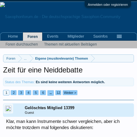
Anmelden oder registrieren
Home
Events
Mitglieder
Saxinfos
Foren
Foren durchsuchen
Themen mit aktuellen Beiträgen
Foren
...
Eigene (musikrelevante) Themen
Zeit für eine Neiddebatte
Status des Themas:
Es sind keine weiteren Antworten möglich.
1
2
3
4
5
6
12
Weiter >
→
Gelöschtes Mitglied 13399
Guest
Klar, man kann Instrumente schwer vergleichen, aber ich
möchte trotzdem mal folgendes diskutieren: