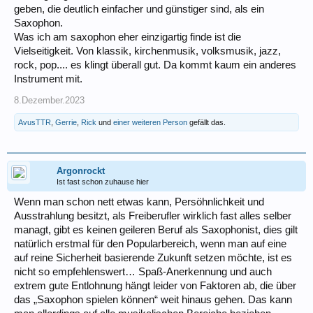
geben, die deutlich einfacher und günstiger sind, als ein
Saxophon.
Was ich am saxophon eher einzigartig finde ist die
Vielseitigkeit. Von klassik, kirchenmusik, volksmusik, jazz,
rock, pop.... es klingt überall gut. Da kommt kaum ein anderes
Instrument mit.
8.Dezember.2023
AvusTTR
,
Gerrie
,
Rick
und
einer weiteren Person
gefällt das.
Argonrockt
Ist fast schon zuhause hier
Wenn man schon nett etwas kann, Persöhnlichkeit und
Ausstrahlung besitzt, als Freiberufler wirklich fast alles selber
managt, gibt es keinen geileren Beruf als Saxophonist, dies gilt
natürlich erstmal für den Popularbereich, wenn man auf eine
auf reine Sicherheit basierende Zukunft setzen möchte, ist es
nicht so empfehlenswert… Spaß-Anerkennung und auch
extrem gute Entlohnung hängt leider von Faktoren ab, die über
das „Saxophon spielen können“ weit hinaus gehen. Das kann