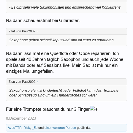
- Es gibt sehr viele Saxophonisten und entsprechend viel Konkurrenz
Na dann schau erstmal bei Gitarristen.
Zitat von Paul2002:
↑
Saxophone gehen schnell kaputt und sind oft teuer zu reparieren
Na dann lass mal eine Querflöte oder Oboe reparieren. Ich
spiele seit 40 Jahren täglich Saxophon und auch jede Woche
mit Bands oder auf Sessions live. Mein Sax ist mir nur ein
einziges Mal umgefallen.
Zitat von Paul2002:
↑
Saxophonspielen ist kinderleicht, jeder Vollidiot kann das, Trompete
oder Schlagzeug sind um ein Hundertfaches schwerer
Für eine Trompete brauchst du nur 3 Finger
8.Dezember.2023
AvusTTR
,
Rick
,
_Eb
und
einer weiteren Person
gefällt das.