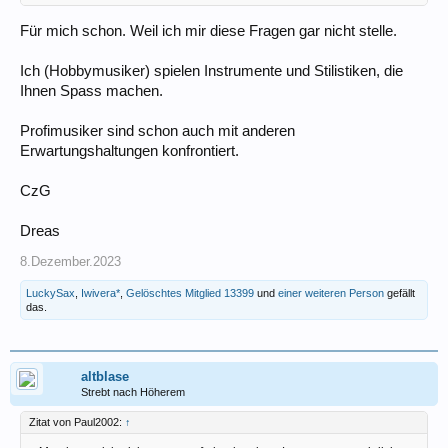
Für mich schon. Weil ich mir diese Fragen gar nicht stelle.
Ich (Hobbymusiker) spielen Instrumente und Stilistiken, die
Ihnen Spass machen.
Profimusiker sind schon auch mit anderen
Erwartungshaltungen konfrontiert.
CzG
Dreas
8.Dezember.2023
LuckySax
,
Iwivera*
,
Gelöschtes Mitglied 13399
und
einer weiteren Person
gefällt
das.
altblase
Strebt nach Höherem
Zitat von Paul2002:
↑