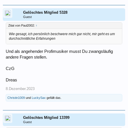
Gelöschtes Mitglied 5328
Guest
Zitat von Paul2002:
↑
Wie gesagt, ich persönlich beschwere mich gar nicht, mir geht es um
durchschnittliche Erfahrungen
Und als angehender Profimusiker musst Du zwangsläufig
andere Fragen stellen.
CzG
Dreas
8.Dezember.2023
Christin1009
und
LuckySax
gefällt das.
Gelöschtes Mitglied 13399
Guest