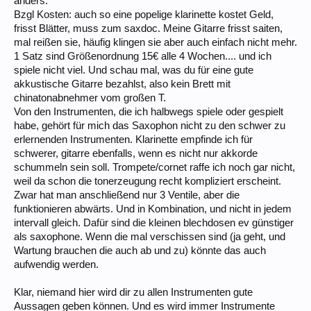
anders.
Bzgl Kosten: auch so eine popelige klarinette kostet Geld,
frisst Blätter, muss zum saxdoc. Meine Gitarre frisst saiten,
mal reißen sie, häufig klingen sie aber auch einfach nicht mehr.
1 Satz sind Größenordnung 15€ alle 4 Wochen.... und ich
spiele nicht viel. Und schau mal, was du für eine gute
akkustische Gitarre bezahlst, also kein Brett mit
chinatonabnehmer vom großen T.
Von den Instrumenten, die ich halbwegs spiele oder gespielt
habe, gehört für mich das Saxophon nicht zu den schwer zu
erlernenden Instrumenten. Klarinette empfinde ich für
schwerer, gitarre ebenfalls, wenn es nicht nur akkorde
schummeln sein soll. Trompete/cornet raffe ich noch gar nicht,
weil da schon die tonerzeugung recht kompliziert erscheint.
Zwar hat man anschließend nur 3 Ventile, aber die
funktionieren abwärts. Und in Kombination, und nicht in jedem
intervall gleich. Dafür sind die kleinen blechdosen ev günstiger
als saxophone. Wenn die mal verschissen sind (ja geht, und
Wartung brauchen die auch ab und zu) könnte das auch
aufwendig werden.
Klar, niemand hier wird dir zu allen Instrumenten gute
Aussagen geben können. Und es wird immer Instrumente