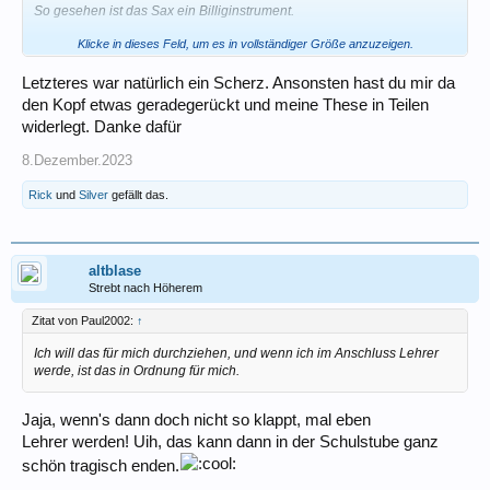
So gesehen ist das Sax ein Billiginstrument.
Klicke in dieses Feld, um es in vollständiger Größe anzuzeigen.
Und was den Transport und das Aufpassen angeht: Ein guter Freund
ist Drummer und nach jedem Gig fehlt unweigerlich irgendein Stück
Hardware … ein anderer spielt Kontrabass - noch Fragen?
Letzteres war natürlich ein Scherz. Ansonsten hast du mir da
den Kopf etwas geradegerückt und meine These in Teilen
widerlegt. Danke dafür
Das gilt für alle „angesagten“ Instrumente. Bengalische Wurfzither wäre
8.Dezember.2023
eine Nische, die wenig Konkurrenz hat (und wenig Nachfrage…)
Rick
und
Silver
gefällt das.
Was machst Du mit Deinen Tröten?
altblase
Reparaturen kosten analog zum Wert und der Komplexität der
Strebt nach Höherem
Apparate. So ein Sax ist jetzt keine Rakete…
Zitat von Paul2002:
↑
Aber Du kannst natürlich auch vor jedem Gig den Flügel stimmen
lassen (oder mit dem Klimperkasten spielen, der seit Jahren nicht
Ich will das für mich durchziehen, und wenn ich im Anschluss Lehrer
gestimmt wurde) und alleine dafür mindestens 200€ abdrücken. Das
werde, ist das in Ordnung für mich.
macht zwar hoffentlich der Veranstalter - aber es geht natürlich von der
Gesamtsumme ab.
Jaja, wenn's dann doch nicht so klappt, mal eben
Lehrer werden! Uih, das kann dann in der Schulstube ganz
schön tragisch enden.
Ich empfehle sinfonische Blockföte oder Tin Whistle - noch viel
einfacher…