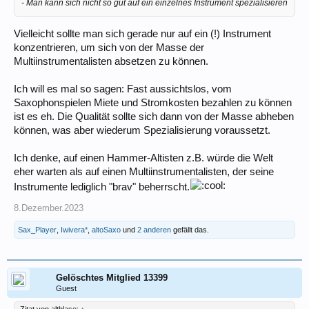
- Man kann sich nicht so gut auf ein einzelnes Instrument spezialisieren
Vielleicht sollte man sich gerade nur auf ein (!) Instrument
konzentrieren, um sich von der Masse der
Multiinstrumentalisten absetzen zu können.
Ich will es mal so sagen: Fast aussichtslos, vom
Saxophonspielen Miete und Stromkosten bezahlen zu können
ist es eh. Die Qualität sollte sich dann von der Masse abheben
können, was aber wiederum Spezialisierung voraussetzt.
Ich denke, auf einen Hammer-Altisten z.B. würde die Welt
eher warten als auf einen Multiinstrumentalisten, der seine
Instrumente lediglich "brav" beherrscht.
8.Dezember.2023
Sax_Player
,
Iwivera*
,
altoSaxo
und
2 anderen
gefällt das.
Gelöschtes Mitglied 13399
Guest
Zitat von altblase:
↑