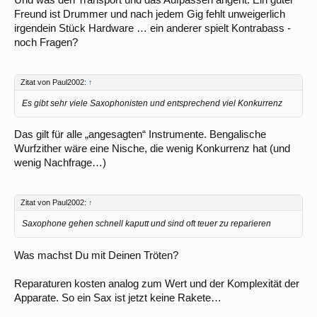
Und was den Transport und das Aufpassen angeht: Ein guter
Freund ist Drummer und nach jedem Gig fehlt unweigerlich
irgendein Stück Hardware … ein anderer spielt Kontrabass -
noch Fragen?
Zitat von Paul2002:
↑
Es gibt sehr viele Saxophonisten und entsprechend viel Konkurrenz
Das gilt für alle „angesagten“ Instrumente. Bengalische
Wurfzither wäre eine Nische, die wenig Konkurrenz hat (und
wenig Nachfrage…)
Zitat von Paul2002:
↑
Saxophone gehen schnell kaputt und sind oft teuer zu reparieren
Was machst Du mit Deinen Tröten?
Reparaturen kosten analog zum Wert und der Komplexität der
Apparate. So ein Sax ist jetzt keine Rakete…