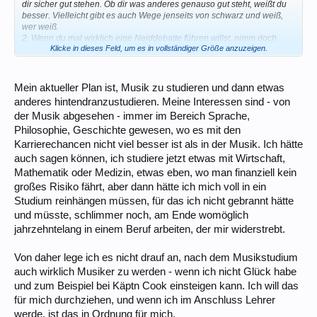
dir sicher gut stehen. Ob dir was anderes genauso gut steht, weißt du
besser. Vielleicht gibt es auch Wege jenseits von schwarz und weiß,
wer weiß.
2. Wenn du mal wirklich eine Neiddebatte führen willst, nimm doch
Klicke in dieses Feld, um es in vollständiger Größe anzuzeigen.
jemand anderen vor als den Nachbarn im gleichen Boot. Das ist zwar
konform, aber so konform bist du doch garnicht.
Mein aktueller Plan ist, Musik zu studieren und dann etwas
Und jetzt halt ich die Klappe und lass die Profis ran.
anderes hintendranzustudieren. Meine Interessen sind - von
der Musik abgesehen - immer im Bereich Sprache,
Philosophie, Geschichte gewesen, wo es mit den
Karrierechancen nicht viel besser ist als in der Musik. Ich hätte
auch sagen können, ich studiere jetzt etwas mit Wirtschaft,
Mathematik oder Medizin, etwas eben, wo man finanziell kein
großes Risiko fährt, aber dann hätte ich mich voll in ein
Studium reinhängen müssen, für das ich nicht gebrannt hätte
und müsste, schlimmer noch, am Ende womöglich
jahrzehntelang in einem Beruf arbeiten, der mir widerstrebt.
Von daher lege ich es nicht drauf an, nach dem Musikstudium
auch wirklich Musiker zu werden - wenn ich nicht Glück habe
und zum Beispiel bei Käptn Cook einsteigen kann. Ich will das
für mich durchziehen, und wenn ich im Anschluss Lehrer
werde, ist das in Ordnung für mich.