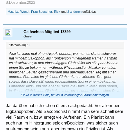
8.Dezember.2023
Jedes Instrument hat andere Herausforderungen. Schwerer oder
Matthias Wendt
,
Frau Buescher
,
Rick
und
2 anderen
gefällt das.
leichter halte ich (meiner wenig maßgeblichen Meinung nach) für
relativ - auf professionellem Niveau ist sogar Triangel anspruchsvoll
(weil noch ein Dutzend andere Instrumente gefordert sind).
Gelöschtes Mitglied 13399
Guest
Zitat von Juju:
↑
Also ich kann mal einen Aspekt nennen, wo man es sicher schwerer
hat mit dem Saxophon: als Frontperson mit eigenem Namen hat man
es oft schwerer, in den einschlägigen Clubs öfter als alle paar Monate
einen Gig zu bekommen, während Rhythmsection Musiker von allen
möglichen Leuten gefragt werden und durchaus jeden Tag mit einer
anderen Formation im gleichen Club auftreten könnten. Das geht
soweit, dass Dave z.B. einen regelmäßigen Slot in einem bekannten
Londoner Jazz Club hat, aber Musiker, die Dave in ihrer Band haben,
in diesem Club keinen Gig bekommen, es sei denn, sie tauschen Dave
Klicke in dieses Feld, um es in vollständiger Größe anzuzeigen.
gegen einen anderen Spieler aus (oder Dave verzichtet auf den Slot
mit seinem Quartett, was natürlich ein unvereinbarer
Interessenskonflikt ist).
Ja, darüber hab ich schon öfters nachgedacht. Vor allem bei
Im reinen Unterhaltungsbereich, also Function Band braucht es in der
Bigbandproben. Als Saxophonist nimmt man sehr schnell sehr
Regel erstmal eine Rhythmusgruppe und dann Vocals, so dass Bläser
viel Raum ein, bzw. erregt viel Aufsehen. Ein Pianist kann
eher add-ons sind (für die, die sich eine 5+ members Band leisten
auch nur im Hintergrund spielen/Begleiten, was sicher auch
können).
LG Juju
anstrengend sein kann, aber irgendwo ein Privileg ist. Als