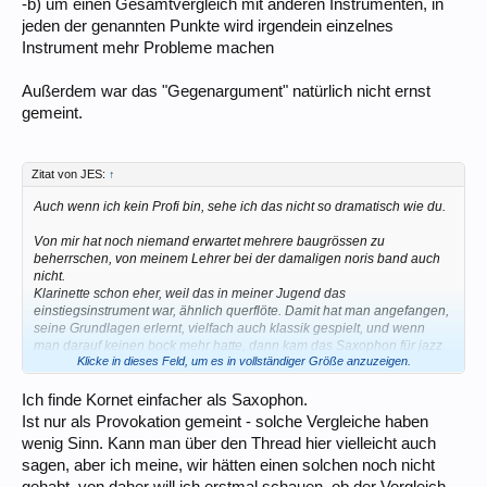
-b) um einen Gesamtvergleich mit anderen Instrumenten, in
jeden der genannten Punkte wird irgendein einzelnes
Instrument mehr Probleme machen
Außerdem war das "Gegenargument" natürlich nicht ernst
gemeint.
Zitat von JES:
↑
Auch wenn ich kein Profi bin, sehe ich das nicht so dramatisch wie du.
Von mir hat noch niemand erwartet mehrere baugrössen zu
beherrschen, von meinem Lehrer bei der damaligen noris band auch
nicht.
Klarinette schon eher, weil das in meiner Jugend das
einstiegsinstrument war, ähnlich querflöte. Damit hat man angefangen,
seine Grundlagen erlernt, vielfach auch klassik gespielt, und wenn
man darauf keinen bock mehr hatte, dann kam das Saxophon für jazz
Klicke in dieses Feld, um es in vollständiger Größe anzuzeigen.
und moderne musik. Ist heute ev anders.
Bzgl Kosten: auch so eine popelige klarinette kostet Geld, frisst Blätter,
muss zum saxdoc. Meine Gitarre frisst saiten, mal reißen sie, häufig
Ich finde Kornet einfacher als Saxophon.
klingen sie aber auch einfach nicht mehr. 1 Satz sind Größenordnung
Ist nur als Provokation gemeint - solche Vergleiche haben
15€ alle 4 Wochen.... und ich spiele nicht viel. Und schau mal, was du
wenig Sinn. Kann man über den Thread hier vielleicht auch
für eine gute akkustische Gitarre bezahlst, also kein Brett mit
sagen, aber ich meine, wir hätten einen solchen noch nicht
chinatonabnehmer vom großen T.
Von den Instrumenten, die ich halbwegs spiele oder gespielt habe,