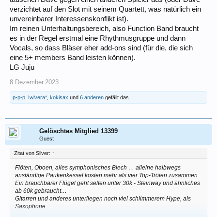
verzichtet auf den Slot mit seinem Quartett, was natürlich ein
unvereinbarer Interessenskonflikt ist).
Im reinen Unterhaltungsbereich, also Function Band braucht
es in der Regel erstmal eine Rhythmusgruppe und dann
Vocals, so dass Bläser eher add-ons sind (für die, die sich
eine 5+ members Band leisten können).
LG Juju
8.Dezember.2023
p-p-p
,
Iwivera*
,
kokisax
und
6 anderen
gefällt das.
Gelöschtes Mitglied 13399
Guest
Zitat von Silver:
↑
Flöten, Oboen, alles symphonisches Blech … alleine halbwegs
anständige Paukenkessel kosten mehr als vier Top-Tröten zusammen.
Ein brauchbarer Flügel geht selten unter 30k - Steinway und ähnliches
ab 60k gebraucht…
Gitarren und anderes unterliegen noch viel schlimmerem Hype, als
Saxophone.