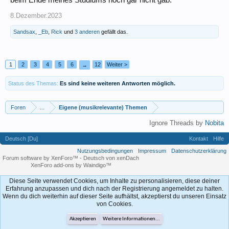
beim Ende meines Studiums noch gar nicht gab.
8.Dezember.2023
Sandsax
,
_Eb
,
Rick
und
3 anderen
gefällt das.
1
2
3
4
5
6
12
Weiter >
→
Status des Themas:
Es sind keine weiteren Antworten möglich.
Foren
...
Eigene (musikrelevante) Themen
Ignore Threads by
Nobita
Deutsch [Du]
Kontakt
Hilfe
Nutzungsbedingungen
Impressum
Datenschutzerklärung
Forum software by XenForo™
-
Deutsch von xenDach
XenForo add-ons by Waindigo™
Diese Seite verwendet Cookies, um Inhalte zu personalisieren, diese deiner
Erfahrung anzupassen und dich nach der Registrierung angemeldet zu halten.
Wenn du dich weiterhin auf dieser Seite aufhältst, akzeptierst du unseren Einsatz
von Cookies.
Akzeptieren
Weitere Informationen...