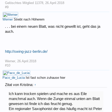
Gelöschtes Mitglied 11378
,
26.April.2018
#9
Werner
Strebt nach Höherem
. . . bei einem neuen Blatt, was nicht gewellt ist, geht das ja
auch.
http://swing-jazz-berlin.de/
Werner
,
26.April.2018
#10
Paco_de_Lucia
Ist fast schon zuhause hier
Zitat von Kristina:
↑
Ich kann trocken spielen und mache es aus Eile
manchmal auch. Wenn die Zunge einmal unten am Blatt
gewesen ist finde ich das feucht genug.
Ein regionaler Saxophonist der das häufig macht ist Peter