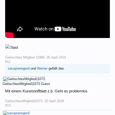
last
Gelöschtes Mitglied 11989
,
26.April.2018
#12
saxopranogerd
und
Werner
gefällt das.
GelöschtesMitglied11073
Guest
Mit einem Kunststoffblatt z.b. Geht es problemlos
GelöschtesMitglied11073
,
26.April.2018
#13