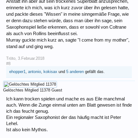
Anstatt ihn aber auf sein trockenes Superblatt anzusprechen,
erinnerte ich mich, was ich kurz zuvor über ihn gelesen hatte,
und packte dieses "Wissen" in meine sinngemäße Frage, wie
er denn dazu stehen würde, dass man über ihn sage, sein
Saxophonspiel ließe erkennen, dass er sowohl von Coltrane
als auch von Rollins beeinflusst sei.
Murray guckte mich kurz an, sagte "I come from my mother",
stand auf und ging weg.
Tröto
,
3.Februar.2018
#8
ehopper1
,
antonio
,
kokisax
und
5 anderen
gefällt das.
Gelöschtes Mitglied 11378
Guest
Ich kann trocken spielen und mache es aus Eile manchmal
auch. Wenn die Zunge einmal unten am Blatt gewesen ist finde
ich das feucht genug.
Ein regionaler Saxophonist der das häufig macht ist Peter
Lehel.
Ist also kein Mythos.