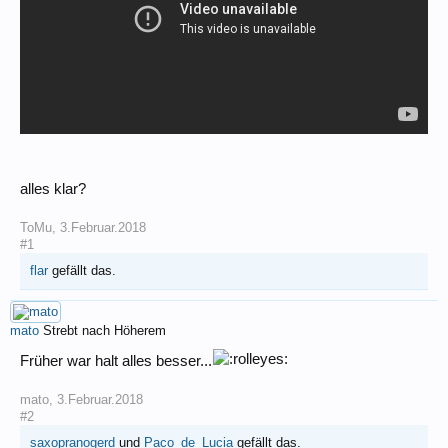
alles klar?
ToMu
,
3.Februar.2018
#1
flar
gefällt das.
mato
Strebt nach Höherem
Früher war halt alles besser...
mato
,
3.Februar.2018
#2
saxopranogerd
und
Paco_de_Lucia
gefällt das.