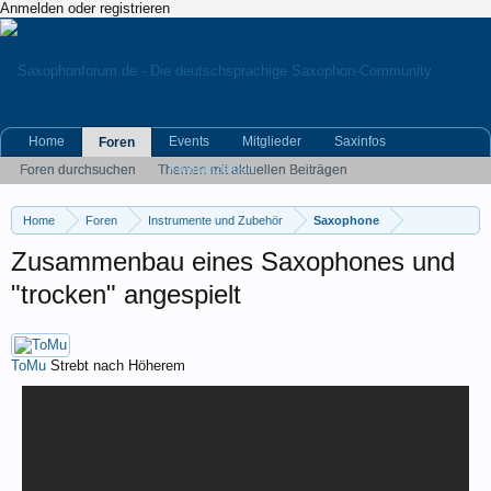
Anmelden oder registrieren
Home
Events
Mitglieder
Saxinfos
Foren
Kleinanzeigen
Foren durchsuchen
Themen mit aktuellen Beiträgen
Home
Foren
Instrumente und Zubehör
Saxophone
Zusammenbau eines Saxophones und
"trocken" angespielt
ToMu
Strebt nach Höherem