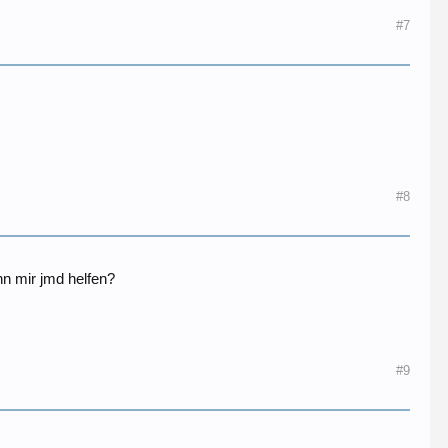
#7
#8
n mir jmd helfen?
#9