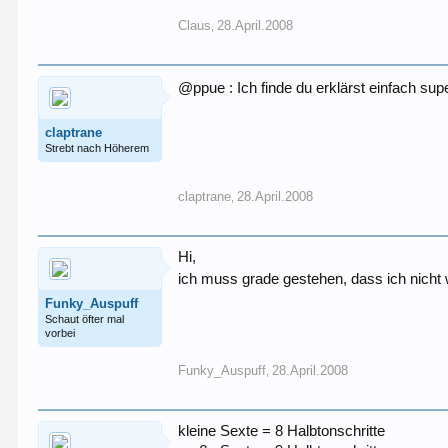
Claus
28.April.2008
,
@ppue : Ich finde du erklärst einfach sup
claptrane
Strebt nach Höherem
claptrane
28.April.2008
,
Hi,
ich muss grade gestehen, dass ich nicht 
Funky_Auspuff
Schaut öfter mal
vorbei
Funky_Auspuff
28.April.2008
,
kleine Sexte = 8 Halbtonschritte