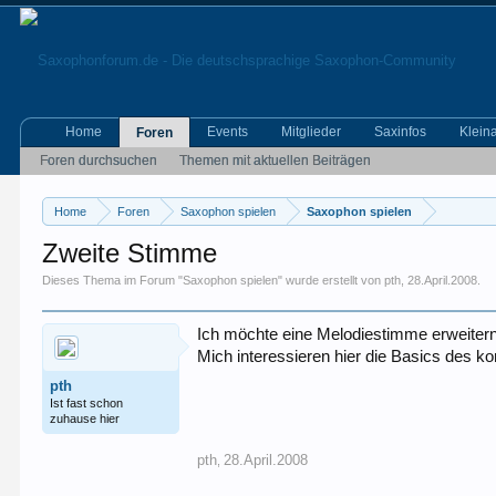
Home
Events
Mitglieder
Saxinfos
Klein
Foren
Foren durchsuchen
Themen mit aktuellen Beiträgen
Home
Foren
Saxophon spielen
Saxophon spielen
Zweite Stimme
Dieses Thema im Forum "
Saxophon spielen
" wurde erstellt von
pth
,
28.April.2008
.
Ich möchte eine Melodiestimme erweitern
Mich interessieren hier die Basics des k
pth
Ist fast schon
zuhause hier
pth
28.April.2008
,