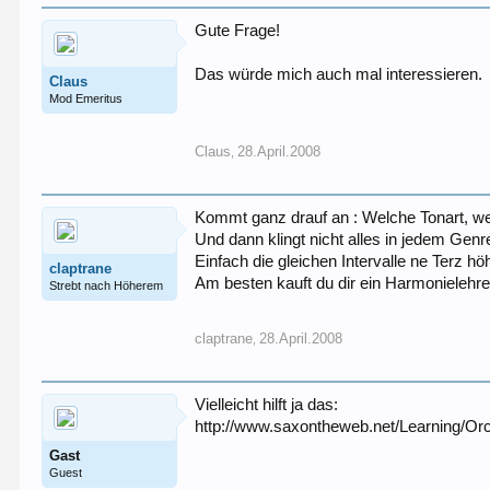
Gute Frage!
Das würde mich auch mal interessieren.
Claus
Mod Emeritus
Claus
28.April.2008
,
Kommt ganz drauf an : Welche Tonart, we
Und dann klingt nicht alles in jedem Genr
Einfach die gleichen Intervalle ne Terz hö
claptrane
Am besten kauft du dir ein Harmonielehre
Strebt nach Höherem
claptrane
28.April.2008
,
Vielleicht hilft ja das:
http://www.saxontheweb.net/Learning/Or
Gast
Guest