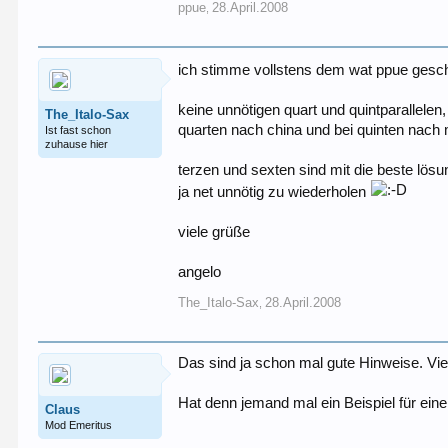
ppue
28.April.2008
,
ich stimme vollstens dem wat ppue gesc
keine unnötigen quart und quintparallel
The_Italo-Sax
quarten nach china und bei quinten nach m
Ist fast schon
zuhause hier
terzen und sexten sind mit die beste lösu
ja net unnötig zu wiederholen
viele grüße
angelo
The_Italo-Sax
28.April.2008
,
Das sind ja schon mal gute Hinweise. Vi
Hat denn jemand mal ein Beispiel für ei
Claus
Mod Emeritus