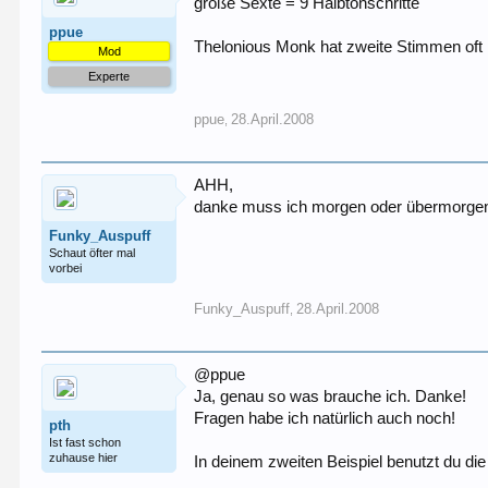
große Sexte = 9 Halbtonschritte
ppue
Thelonious Monk hat zweite Stimmen oft 
Mod
Experte
ppue
28.April.2008
,
AHH,
danke muss ich morgen oder übermorgen
Funky_Auspuff
Schaut öfter mal
vorbei
Funky_Auspuff
28.April.2008
,
@ppue
Ja, genau so was brauche ich. Danke!
Fragen habe ich natürlich auch noch!
pth
Ist fast schon
zuhause hier
In deinem zweiten Beispiel benutzt du die Q