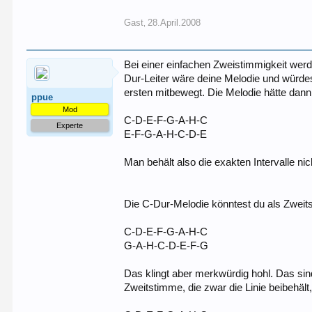
Gast
28.April.2008
,
Bei einer einfachen Zweistimmigkeit werde
Dur-Leiter wäre deine Melodie und würdes
ersten mitbewegt. Die Melodie hätte dann
ppue
Mod
C-D-E-F-G-A-H-C
Experte
E-F-G-A-H-C-D-E
Man behält also die exakten Intervalle nich
Die C-Dur-Melodie könntest du als Zweits
C-D-E-F-G-A-H-C
G-A-H-C-D-E-F-G
Das klingt aber merkwürdig hohl. Das sind
Zweitstimme, die zwar die Linie beibehäl