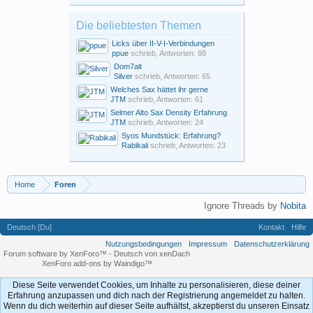
Die beliebtesten Themen
Licks über II-V-I-Verbindungen
ppue
schrieb, Antworten: 88
Dom7alt
Silver
schrieb, Antworten: 65
Welches Sax hättet ihr gerne
JTM
schrieb, Antworten: 61
Selmer Alto Sax Density Erfahrung
JTM
schrieb, Antworten: 24
Syos Mundstück: Erfahrung?
Rabikali
schrieb, Antworten: 23
Home
Foren
Ignore Threads by
Nobita
Deutsch [Du]
Kontakt
Hilfe
Nutzungsbedingungen
Impressum
Datenschutzerklärung
Forum software by XenForo™
-
Deutsch von xenDach
XenForo add-ons by Waindigo™
Diese Seite verwendet Cookies, um Inhalte zu personalisieren, diese deiner
Erfahrung anzupassen und dich nach der Registrierung angemeldet zu halten.
Wenn du dich weiterhin auf dieser Seite aufhältst, akzeptierst du unseren Einsatz