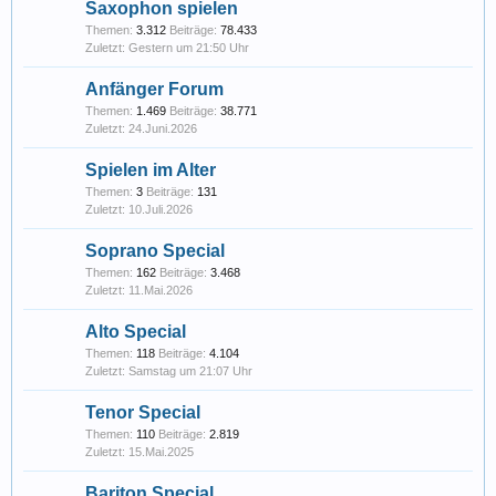
Saxophon spielen
Themen:
3.312
Beiträge:
78.433
Gestern um 21:50 Uhr
Anfänger Forum
Themen:
1.469
Beiträge:
38.771
24.Juni.2026
Spielen im Alter
Themen:
3
Beiträge:
131
10.Juli.2026
Soprano Special
Themen:
162
Beiträge:
3.468
11.Mai.2026
Alto Special
Themen:
118
Beiträge:
4.104
Samstag um 21:07 Uhr
Tenor Special
Themen:
110
Beiträge:
2.819
15.Mai.2025
Bariton Special