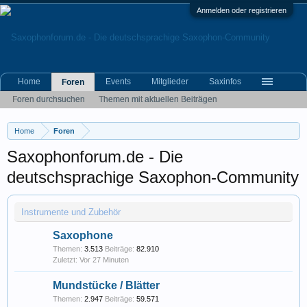
Anmelden oder registrieren
Home
Events
Mitglieder
Saxinfos
Foren
Foren durchsuchen
Themen mit aktuellen Beiträgen
Home
Foren
Saxophonforum.de - Die
deutschsprachige Saxophon-Community
Instrumente und Zubehör
Saxophone
Themen:
3.513
Beiträge:
82.910
Vor 27 Minuten
Mundstücke / Blätter
Themen:
2.947
Beiträge:
59.571