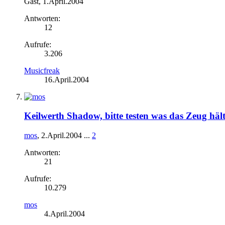
Gast
,
1.April.2004
Antworten:
12
Aufrufe:
3.206
Musicfreak
16.April.2004
Keilwerth Shadow, bitte testen was das Zeug hält
mos
,
2.April.2004
...
2
Antworten:
21
Aufrufe:
10.279
mos
4.April.2004