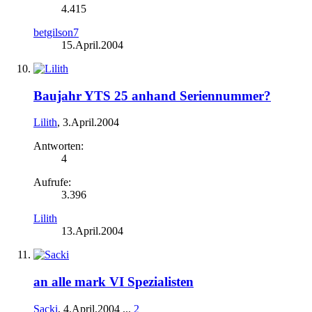
4.415
betgilson7
15.April.2004
Baujahr YTS 25 anhand Seriennummer?
Lilith
,
3.April.2004
Antworten:
4
Aufrufe:
3.396
Lilith
13.April.2004
an alle mark VI Spezialisten
Sacki
,
4.April.2004
...
2