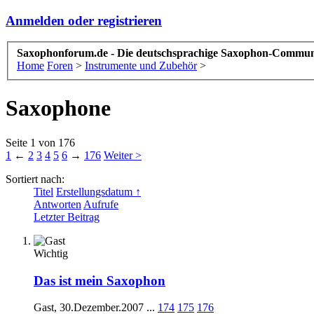
Anmelden oder registrieren
Saxophonforum.de - Die deutschsprachige Saxophon-Commun
Home
Foren
>
Instrumente und Zubehör
>
Saxophone
Seite 1 von 176
1
←
2
3
4
5
6
→
176
Weiter >
Sortiert nach:
Titel
Erstellungsdatum ↑
Antworten
Aufrufe
Letzter Beitrag
Wichtig
Das ist mein Saxophon
Gast
,
30.Dezember.2007
...
174
175
176