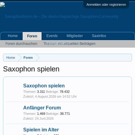
Anmelden oder registrieren
Home
Events
Mitglieder
Saxinfos
Foren
Kleinanzeigen
Foren durchsuchen
Themen mit aktuellen Beiträgen
Home
Foren
Saxophon spielen
Saxophon spielen
Themen:
3.311
Beiträge:
78.432
4.August.2026 um 14:52 Uhr
Anfänger Forum
Themen:
1.469
Beiträge:
38.771
24.Juni.2026
Spielen im Alter