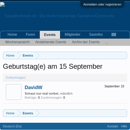
Anmelden oder registrieren
Home
Foren
Mitglieder
Saxinfos
Events
Wochenansicht
Anstehende Events
Archiv der Events
...
Home
Events
Geburtstag(e) am 15 September
Geburtstag(e)
DavidW
September 15
Schaut nur mal vorbei
, männlich
Beiträge:
0
Zustimmungen:
0
Home
Events
Deutsch [Du]
Kontakt
Hilfe