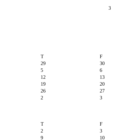
3
T
F
29
30
5
6
12
13
19
20
26
27
2
3
T
F
2
3
9
10