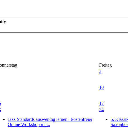
ity
onnerstag
Freitag
3
10
6
17
3
24
Jazz-Standards auswendig lernen - kostenfreier
5. Klassi
Online Workshop mit...
Saxopho