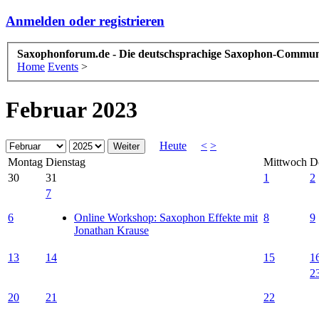
Anmelden oder registrieren
Saxophonforum.de - Die deutschsprachige Saxophon-Commun
Home
Events
>
Februar 2023
Heute
<
>
Montag
Dienstag
Mittwoch
D
30
31
1
2
7
6
Online Workshop: Saxophon Effekte mit
8
9
Jonathan Krause
13
14
15
1
2
20
21
22