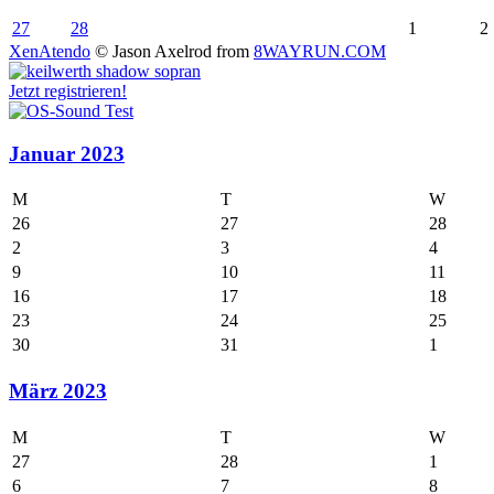
27
28
1
2
XenAtendo
© Jason Axelrod from
8WAYRUN.COM
Jetzt registrieren!
Januar 2023
M
T
W
26
27
28
2
3
4
9
10
11
16
17
18
23
24
25
30
31
1
März 2023
M
T
W
27
28
1
6
7
8