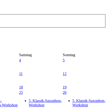
Samstag
Sonntag
4
5
11
12
18
19
25
26
k-
5. Klassik-Saxophon-
5. Klassik-Saxophon-
n-Workshop
Workshop
Workshop