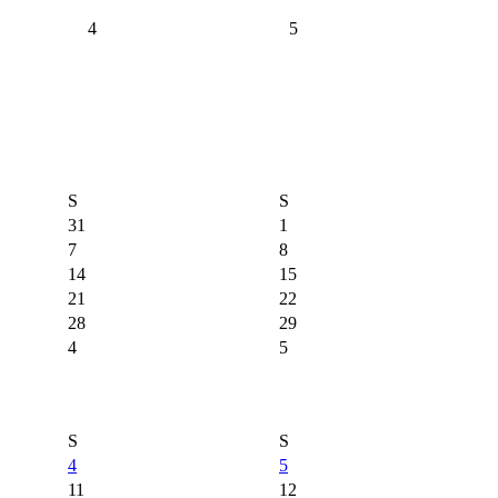
4
5
S
S
31
1
7
8
14
15
21
22
28
29
4
5
S
S
4
5
11
12