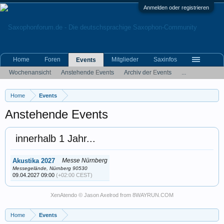
Anmelden oder registrieren
Home
Foren
Mitglieder
Saxinfos
Events
Wochenansicht
Anstehende Events
Archiv der Events
...
Home
Events
Anstehende Events
innerhalb 1 Jahr...
Akustika 2027
Messe Nürnberg
Messegelände, Nürnberg 90530
09.04.2027 09:00
(+02:00 CEST)
XenAtendo
© Jason Axelrod from
8WAYRUN.COM
Home
Events