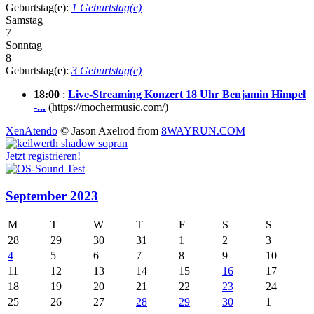
Geburtstag(e):
1 Geburtstag(e)
Samstag
7
Sonntag
8
Geburtstag(e):
3 Geburtstag(e)
18:00
:
Live-Streaming Konzert 18 Uhr Benjamin Himpel
-...
(https://mochermusic.com/)
XenAtendo
© Jason Axelrod from
8WAYRUN.COM
Jetzt registrieren!
September 2023
M
T
W
T
F
S
S
28
29
30
31
1
2
3
4
5
6
7
8
9
10
11
12
13
14
15
16
17
18
19
20
21
22
23
24
25
26
27
28
29
30
1