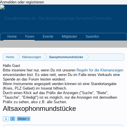
Anmelden oder registrieren
Home
Foren
Events
Mitglieder
Saxinfos
Kleinanzeigen
Home
Kleinanzeigen
Saxophonmundstücke
Hallo Gast
Bitte inseriere hier nur, wenn Du mit unseren
Regeln für die Kleinanzeigen
einverstanden bist. Es wäre nett, wenn Du im Falle eines Verkaufs eine
Spende an das Forum leisten würdest.
Wenn Instrumente angespielt werden können ist eine Standortangabe
(Kreis, PLZ Gebiet) im Inserat hilfreich.
Durch einen Klick auf das Präfix der Anzeigen ("Suche", "Biete",
"Tausche", "Erledigt") ist es möglich, nur die Anzeigen mit demselben
Präfix zu sehen, also z.B. alle Suchen.
Altsaxophonmundstücke
1
2
Weiter >