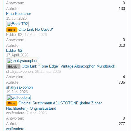
Antworten:
0
Aufrufe:
130
Frau Buescher
15.Juli.2026
Otto Link No USA 8*
Biete
EddieT92
,
17.April.2026
Antworten:
0
Aufrufe:
310
EddieT92
17.April.2026
Otto Link "Tone Edge" Vintage Altsaxophon Mundtsück
Erledigt
shakysaxophon
,
28.Januar.2026
Antworten:
4
Aufrufe:
736
shakysaxophon
19.Juni.2026
Original Strathmann AJUSTOTONE (keine Zinner
Biete
Nachbauten), Originalzustand
wolfcodera
,
7.April.2026
Antworten:
0
Aufrufe:
277
wolfcodera