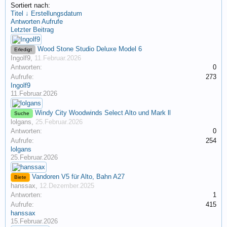
Sortiert nach:
Titel ↓
Erstellungsdatum
Antworten
Aufrufe
Letzter Beitrag
Wood Stone Studio Deluxe Model 6
Erledigt
Ingolf9
,
11.Februar.2026
Antworten:
0
Aufrufe:
273
Ingolf9
11.Februar.2026
Windy City Woodwinds Select Alto und Mark ll
Suche
lolgans
,
25.Februar.2026
Antworten:
0
Aufrufe:
254
lolgans
25.Februar.2026
Vandoren V5 für Alto, Bahn A27
Biete
hanssax
,
12.Dezember.2025
Antworten:
1
Aufrufe:
415
hanssax
15.Februar.2026