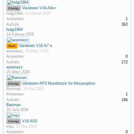
Vandoren V16-A6s+
Erledigt
holgi1964
,
4.Februar.2026
Antworten:
1
Aufrufe:
362
holgi1964
14.Februar.2026
Vandoren V16 A7 s
Biete
woomezz
,
25.März.2026
Antworten:
0
Aufrufe:
272
woomezz
25.März.2026
Vandoren AP3 Mundstück für Altsaxophon
Erledigt
Bariman
,
30.Mai.2026
Antworten:
1
Aufrufe:
196
Bariman
19.Juni.2026
V16 A5S
Erledigt
miju
,
22.Mai.2026
Antworten:
0