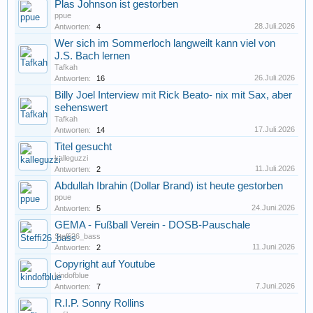
Plas Johnson ist gestorben
ppue
28.Juli.2026
Antworten:
4
Wer sich im Sommerloch langweilt kann viel von
J.S. Bach lernen
Tafkah
26.Juli.2026
Antworten:
16
Billy Joel Interview mit Rick Beato- nix mit Sax, aber
sehenswert
Tafkah
17.Juli.2026
Antworten:
14
Titel gesucht
kalleguzzi
11.Juli.2026
Antworten:
2
Abdullah Ibrahin (Dollar Brand) ist heute gestorben
ppue
24.Juni.2026
Antworten:
5
GEMA - Fußball Verein - DOSB-Pauschale
Steffi26_bass
11.Juni.2026
Antworten:
2
Copyright auf Youtube
kindofblue
7.Juni.2026
Antworten:
7
R.I.P. Sonny Rollins