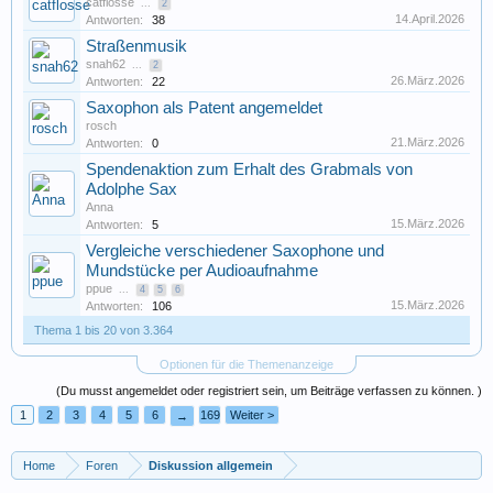
catflosse
...
2
14.April.2026
Antworten:
38
Straßenmusik
snah62
...
2
26.März.2026
Antworten:
22
Saxophon als Patent angemeldet
rosch
21.März.2026
Antworten:
0
Spendenaktion zum Erhalt des Grabmals von
Adolphe Sax
Anna
15.März.2026
Antworten:
5
Vergleiche verschiedener Saxophone und
Mundstücke per Audioaufnahme
ppue
...
4
5
6
15.März.2026
Antworten:
106
Thema 1 bis 20 von 3.364
Optionen für die Themenanzeige
(Du musst angemeldet oder registriert sein, um Beiträge verfassen zu können. )
1
2
3
4
5
6
169
Weiter >
→
Home
Foren
Diskussion allgemein