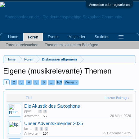
Anmelden oder registrieren
Home
Events
Mitglieder
Saxinfos
Foren
Foren durchsuchen
Themen mit aktuellen Beiträgen
Home
Foren
Diskussion allgemein
Eigene (musikrelevante) Themen
1
2
3
4
5
6
169
Weiter >
→
Titel
Letzter Beitrag ↓
Die Akustik des Saxophons
ppue
...
2
3
26.März.2026
Antworten:
56
Unser Adventskalender 2025
bp
...
7
8
9
25.Dezember.2025
Antworten:
164