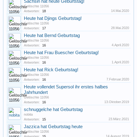
Sachsin hat heute Geburtstag!
Gelöschte 11056
14.Mai.2020
Antworten:
18
Heute hat Djings Geburtstag!
Gelöschte 11056
28.Mai.2020
Antworten:
17
Heute hat Bernd Geburtstag
Gelöschte 11056
4.April.2020
Antworten:
16
Heute hat Frau Buescher Geburtstag!
Gelöschte 11056
1.April.2020
Antworten:
16
Heute hat Rick Geburtstag!
Gelöschte 11056
7.Februar.2020
Antworten:
16
Heute vollendet Supersol ihr erstes halbes
Jahrhundert
Gelöschte 11056
13.Oktober.2019
Antworten:
16
schnuggelche hat Geburtstag
nobita
23.März.2021
Antworten:
15
Jazzica hat Geburtstag heute
Gelöschte 11056
14.August.2019
Antworten:
15