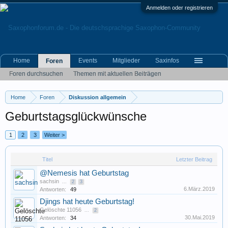
Anmelden oder registrieren
Home
Events
Mitglieder
Saxinfos
Foren
Foren durchsuchen
Themen mit aktuellen Beiträgen
Home
Foren
Diskussion allgemein
Geburtstagsglückwünsche
1
2
3
Weiter >
Titel
Letzter Beitrag
@Nemesis hat Geburtstag
sachsin
...
2
3
6.März.2019
Antworten:
49
Djings hat heute Geburtstag!
Gelöschte 11056
...
2
30.Mai.2019
Antworten:
34