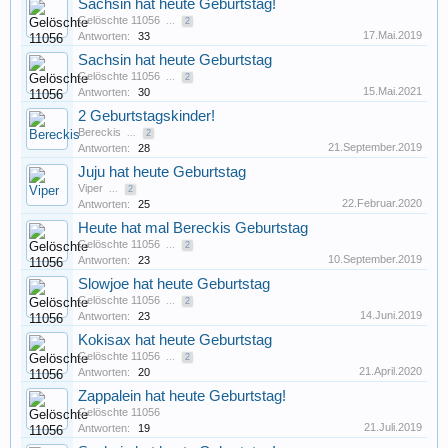
Sachsin hat heute Geburtstag!
Gelöschte 11056
...
2
17.Mai.2019
Antworten:
33
Sachsin hat heute Geburtstag
Gelöschte 11056
...
2
15.Mai.2021
Antworten:
30
2 Geburtstagskinder!
Bereckis
...
2
21.September.2019
Antworten:
28
Juju hat heute Geburtstag
Viper
...
2
22.Februar.2020
Antworten:
25
Heute hat mal Bereckis Geburtstag
Gelöschte 11056
...
2
10.September.2019
Antworten:
23
Slowjoe hat heute Geburtstag
Gelöschte 11056
...
2
14.Juni.2019
Antworten:
23
Kokisax hat heute Geburtstag
Gelöschte 11056
...
2
21.April.2020
Antworten:
20
Zappalein hat heute Geburtstag!
Gelöschte 11056
21.Juli.2019
Antworten:
19