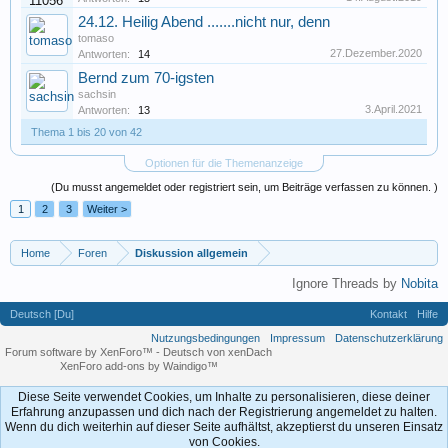
24.12. Heilig Abend .......nicht nur, denn
tomaso
27.Dezember.2020
Antworten:
14
Bernd zum 70-igsten
sachsin
3.April.2021
Antworten:
13
Thema 1 bis 20 von 42
Optionen für die Themenanzeige
(Du musst angemeldet oder registriert sein, um Beiträge verfassen zu können. )
1
2
3
Weiter >
Home
Foren
Diskussion allgemein
Ignore Threads by
Nobita
Deutsch [Du]
Kontakt
Hilfe
Nutzungsbedingungen
Impressum
Datenschutzerklärung
Forum software by XenForo™
-
Deutsch von xenDach
XenForo add-ons by Waindigo™
Diese Seite verwendet Cookies, um Inhalte zu personalisieren, diese deiner
Erfahrung anzupassen und dich nach der Registrierung angemeldet zu halten.
Wenn du dich weiterhin auf dieser Seite aufhältst, akzeptierst du unseren Einsatz
von Cookies.