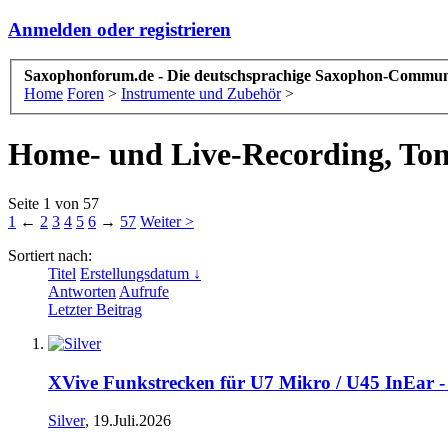
Anmelden oder registrieren
Saxophonforum.de - Die deutschsprachige Saxophon-Commun
Home
Foren
>
Instrumente und Zubehör
>
Home- und Live-Recording, Ton
Seite 1 von 57
1
←
2
3
4
5
6
→
57
Weiter >
Sortiert nach:
Titel
Erstellungsdatum ↓
Antworten
Aufrufe
Letzter Beitrag
XVive Funkstrecken für U7 Mikro / U45 InEar -
Silver
,
19.Juli.2026