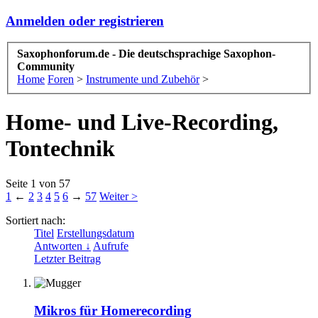
Anmelden oder registrieren
Saxophonforum.de - Die deutschsprachige Saxophon-
Community
Home
Foren
>
Instrumente und Zubehör
>
Home- und Live-Recording,
Tontechnik
Seite 1 von 57
1
←
2
3
4
5
6
→
57
Weiter >
Sortiert nach:
Titel
Erstellungsdatum
Antworten ↓
Aufrufe
Letzter Beitrag
Mikros für Homerecording