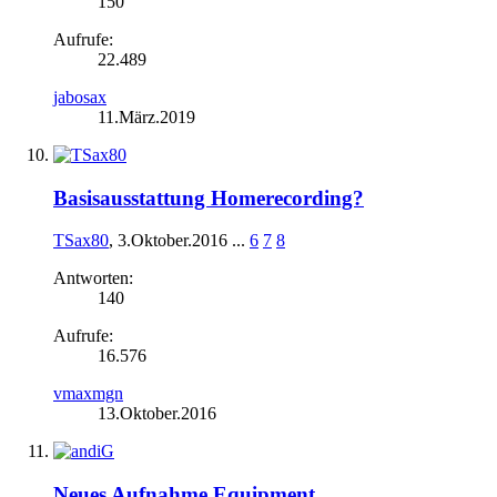
150
Aufrufe:
22.489
jabosax
11.März.2019
Basisausstattung Homerecording?
TSax80
,
3.Oktober.2016
...
6
7
8
Antworten:
140
Aufrufe:
16.576
vmaxmgn
13.Oktober.2016
Neues Aufnahme Equipment