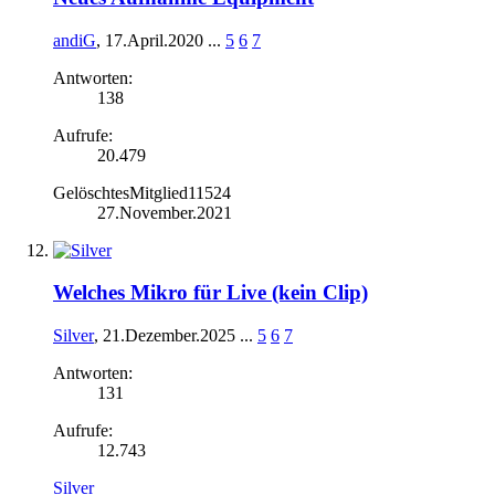
andiG
,
17.April.2020
...
5
6
7
Antworten:
138
Aufrufe:
20.479
GelöschtesMitglied11524
27.November.2021
Welches Mikro für Live (kein Clip)
Silver
,
21.Dezember.2025
...
5
6
7
Antworten:
131
Aufrufe:
12.743
Silver