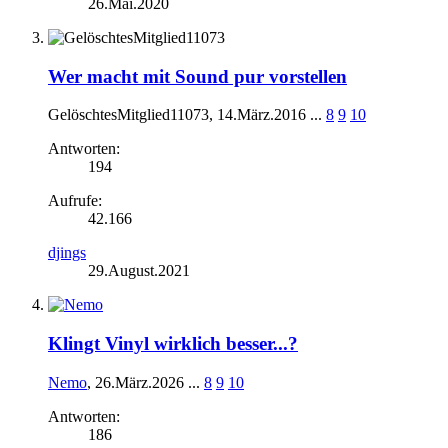
26.Mai.2020
Wer macht mit Sound pur vorstellen
GelöschtesMitglied11073
,
14.März.2016
...
8
9
10
Antworten:
194
Aufrufe:
42.166
djings
29.August.2021
Klingt Vinyl wirklich besser...?
Nemo
,
26.März.2026
...
8
9
10
Antworten:
186