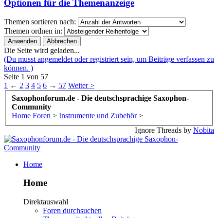
Optionen für die Themenanzeige
Themen sortieren nach:
Themen ordnen in:
Die Seite wird geladen...
(Du musst angemeldet oder registriert sein, um Beiträge verfassen zu
können. )
Seite 1 von 57
1
←
2
3
4
5
6
→
57
Weiter >
Saxophonforum.de - Die deutschsprachige Saxophon-
Community
Home
Foren
>
Instrumente und Zubehör
>
Ignore Threads by
Nobita
Home
Home
Direktauswahl
Foren durchsuchen