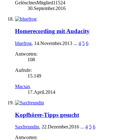
GelöschtesMitglied11524
30.September.2016
Homerecording mit Audacity
bluefrog
,
14.November.2013
...
4
5
6
Antworten:
108
Aufrufe:
15.149
Macsax
17.April.2014
Kopfhörer-Tipps gesucht
Saxfreundin
,
22.Dezember.2016
...
4
5
6
Antworten: