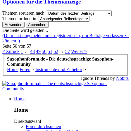
Optionen für die Themenanzeige
Themen sortieren nach:
Themen ordnen in:
Die Seite wird geladen...
(Du musst angemeldet oder registriert sein, um Beiträge verfassen zu
können. )
Seite 50 von 57
< Zurück
1
←
48
49
50
51
52
→
57
Weiter >
Saxophonforum.de - Die deutschsprachige Saxophon-
Community
Home
Foren
>
Instrumente und Zubehör
>
Ignore Threads by
Nobita
Home
Home
Direktauswahl
Foren durchsuchen