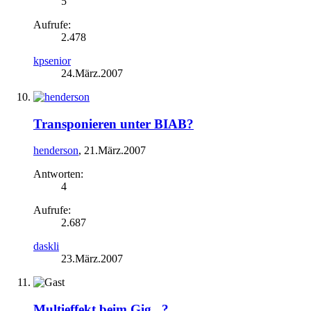
5
Aufrufe:
2.478
kpsenior
24.März.2007
Transponieren unter BIAB?
henderson
,
21.März.2007
Antworten:
4
Aufrufe:
2.687
daskli
23.März.2007
Multieffekt beim Gig...?