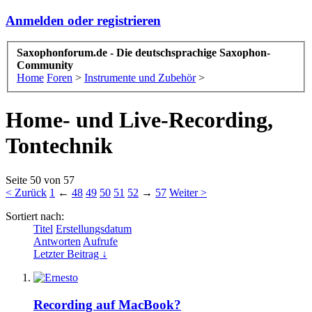
Anmelden oder registrieren
Saxophonforum.de - Die deutschsprachige Saxophon-
Community
Home
Foren
>
Instrumente und Zubehör
>
Home- und Live-Recording,
Tontechnik
Seite 50 von 57
< Zurück
1
←
48
49
50
51
52
→
57
Weiter >
Sortiert nach:
Titel
Erstellungsdatum
Antworten
Aufrufe
Letzter Beitrag ↓
Recording auf MacBook?