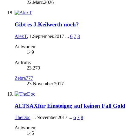
22.März.2026
Gibt es J.Keilwerth noch?
AlexT
,
1.September.2017
...
6
7
8
Antworten:
149
Aufrufe:
23.279
Zebra777
23.November.2017
ALTSAXfür Einsteiger, auf keinen Fall Gold
TheDoc
,
1.November.2017
...
6
7
8
Antworten:
145