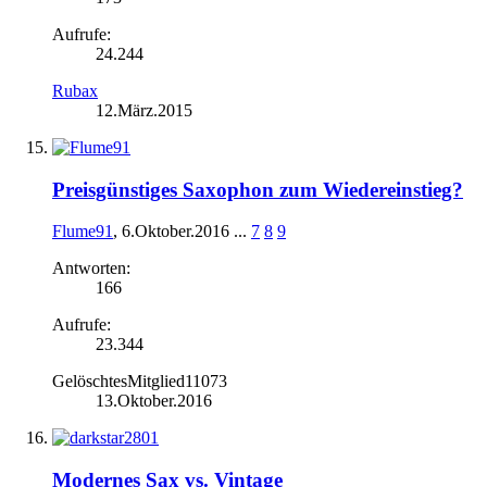
Aufrufe:
24.244
Rubax
12.März.2015
Preisgünstiges Saxophon zum Wiedereinstieg?
Flume91
,
6.Oktober.2016
...
7
8
9
Antworten:
166
Aufrufe:
23.344
GelöschtesMitglied11073
13.Oktober.2016
Modernes Sax vs. Vintage