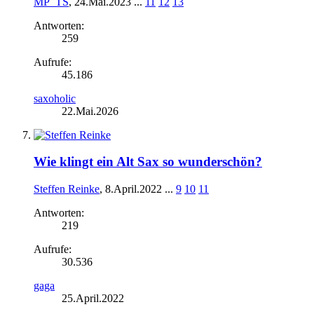
MP_TS
,
24.Mai.2023
...
11
12
13
Antworten:
259
Aufrufe:
45.186
saxoholic
22.Mai.2026
Wie klingt ein Alt Sax so wunderschön?
Steffen Reinke
,
8.April.2022
...
9
10
11
Antworten:
219
Aufrufe:
30.536
gaga
25.April.2022