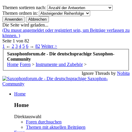
Themen sortieren nach:
Themen ordnen in:
Die Seite wird geladen...
(Du musst angemeldet oder registriert sein, um Beiträge verfassen zu
können. )
Seite 1 von 82
1
←
2
3
4
5
6
→
82
Weiter >
Saxophonforum.de - Die deutschsprachige Saxophon-
Community
Home
Foren
>
Instrumente und Zubehör
>
Ignore Threads by
Nobita
Home
Home
Direktauswahl
Foren durchsuchen
Themen mit aktuellen Beiträgen