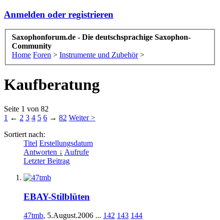
Anmelden oder registrieren
Saxophonforum.de - Die deutschsprachige Saxophon-
Community
Home
Foren
>
Instrumente und Zubehör
>
Kaufberatung
Seite 1 von 82
1
←
2
3
4
5
6
→
82
Weiter >
Sortiert nach:
Titel
Erstellungsdatum
Antworten ↓
Aufrufe
Letzter Beitrag
EBAY-Stilblüten
47tmb
,
5.August.2006
...
142
143
144