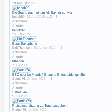
28.August.2025
Die Suche nach einem Alt-Sax ist schwer
bebob99
,
13.Juni.2025
...
3
4
5
Antworten:
Aufrufe:
bebob99
25.Juli.2025
Bass-Saxophone
DirkThomsen
,
19.Januar.2012
...
2
Antworten:
Aufrufe:
bthebob
7.Juli.2025
BSC oder Le Monde? Brauche Entscheidungshilfe
Souris76
,
20.Juni.2025
...
2
Antworten:
Aufrufe:
Sebastian
5.Juli.2025
Preiseinschätzung zu Tenorsaxophon
Patrick79
,
13.Juni.2025