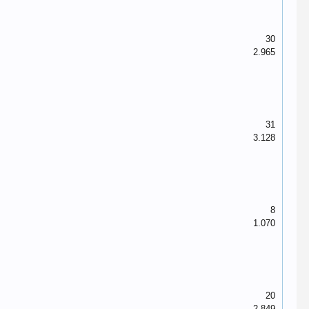
30
2.965
31
3.128
8
1.070
20
2.849