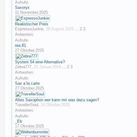
Aufrufe:
Saxoryx
11.November.2025
Realistischer Preis
EspressoJunkie
,
28.August.2025
...
2
3
Antworten:
Aufrufe:
rea.81
27.Oktober.2025
System 54 eine Alternative?
Zebra777
,
21.Januar.2014
...
2
3
Antworten:
Aufrufe:
Sax a`la carte
27.Oktober.2025
Altes Saxophon wer kann mir was dazu sagen?
TravellerSoul
,
16.Oktober.2025
Antworten:
Aufrufe:
_Eb
17.Oktober.2025