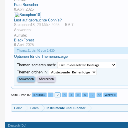
Frau Buescher
8.April.2025
Lust auf gebrauchte Conn´s?
Saxophon18
,
29.März.2025
...
5
6
7
Antworten:
Aufrufe:
BlackForest
6.April.2025
Thema 21 bis 40 von 1.630
Optionen für die Themenanzeige
Themen sortieren nach:
Themen ordnen in:
Seite 2 von 82
< Zurück
1
2
3
4
5
6
82
Weiter >
→
Home
Foren
Instrumente und Zubehör
Deutsch [Du]