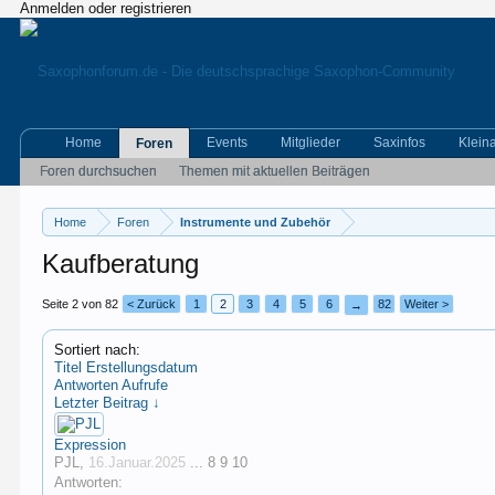
Anmelden oder registrieren
Home
Events
Mitglieder
Saxinfos
Klein
Foren
Foren durchsuchen
Themen mit aktuellen Beiträgen
Home
Foren
Instrumente und Zubehör
Kaufberatung
Seite 2 von 82
< Zurück
1
2
3
4
5
6
82
Weiter >
→
Sortiert nach:
Titel
Erstellungsdatum
Antworten
Aufrufe
Letzter Beitrag ↓
Expression
PJL
,
16.Januar.2025
...
8
9
10
Antworten: