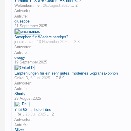
Yamaha YTS 875 Custom EX oder 62?
Weltenbummler
,
26.August.2025
...
2
Antworten:
Aufrufe:
giuseppe
21.September.2025
Saxophon für Wiedereinsteiger?
jensimaniac
,
10.November.2020
...
2
3
Antworten:
Aufrufe:
cwegy
19.September.2025
Empfehlungen für ein sehr gutes, modernes Sopransaxophon
Onkel D
,
6.Juni.2025
...
7
8
9
Antworten:
Aufrufe:
Shorty
29.August.2025
YTS 62 ... Tiefe Töne
_Re_
,
23.Juli.2025
...
2
Antworten:
Aufrufe:
Silver