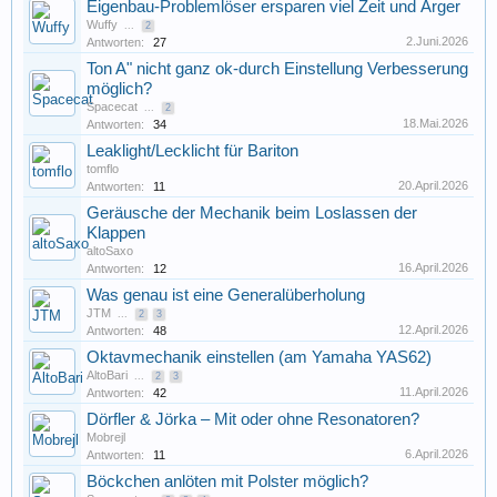
Eigenbau-Problemlöser ersparen viel Zeit und Ärger
Wuffy
...
2
2.Juni.2026
Antworten:
27
Ton A" nicht ganz ok-durch Einstellung Verbesserung
möglich?
Spacecat
...
2
18.Mai.2026
Antworten:
34
Leaklight/Lecklicht für Bariton
tomflo
20.April.2026
Antworten:
11
Geräusche der Mechanik beim Loslassen der
Klappen
altoSaxo
16.April.2026
Antworten:
12
Was genau ist eine Generalüberholung
JTM
...
2
3
12.April.2026
Antworten:
48
Oktavmechanik einstellen (am Yamaha YAS62)
AltoBari
...
2
3
11.April.2026
Antworten:
42
Dörfler & Jörka – Mit oder ohne Resonatoren?
Mobrejl
6.April.2026
Antworten:
11
Böckchen anlöten mit Polster möglich?