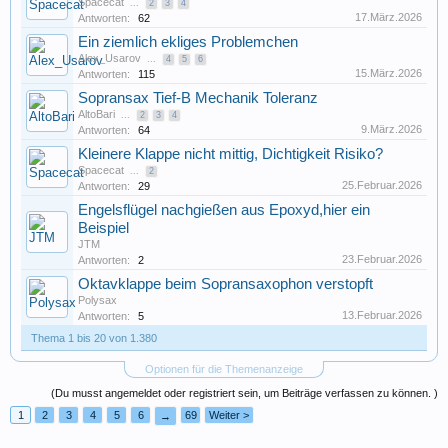
Spacecat
...
2
3
4
17.März.2026
Antworten:
62
Ein ziemlich ekliges Problemchen
Alex_Usarov
...
4
5
6
15.März.2026
Antworten:
115
Sopransax Tief-B Mechanik Toleranz
AltoBari
...
2
3
4
9.März.2026
Antworten:
64
Kleinere Klappe nicht mittig, Dichtigkeit Risiko?
Spacecat
...
2
25.Februar.2026
Antworten:
29
Engelsflügel nachgießen aus Epoxyd,hier ein
Beispiel
JTM
23.Februar.2026
Antworten:
2
Oktavklappe beim Sopransaxophon verstopft
Polysax
13.Februar.2026
Antworten:
5
Thema 1 bis 20 von 1.380
Optionen für die Themenanzeige
(Du musst angemeldet oder registriert sein, um Beiträge verfassen zu können. )
1
2
3
4
5
6
69
Weiter >
→