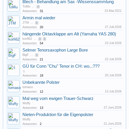
Blech - Behandlung am Sax -Wissenssammlung
ToMu
...
2
23.Mai.2021
Antworten:
31
Armin mal wieder
JTM
...
2
27.Juli.2026
Antworten:
20
hängende Oktavklappe am Alt (Yamaha YAS 280)
korfi62
...
2
3
23.Juli.2026
Antworten:
54
Selmer Tenorsaxophon Large Bore
BigF
...
2
22.Juli.2026
Antworten:
21
GÜ für Conn "Chu" Tenor in CH: wo...???
-j.
20.Juli.2026
Antworten:
18
Unbekannte Polster
tomaso
13.Juli.2026
Antworten:
12
Mal weg vom ewigen Trauer-Schwarz
Wuffy
27.Juni.2026
Antworten:
13
Nieten-Produktion für die Eigenpolster
Wuffy
21.Juni.2026
Antworten:
2