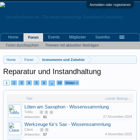
Anmelden oder registrieren
Home
Events
Mitglieder
Saxinfos
Foren
Foren durchsuchen
Themen mit aktuellen Beiträgen
Home
Foren
Instrumente und Zubehör
Reparatur und Instandhaltung
1
2
3
4
5
6
69
Weiter >
→
Titel
Letzter Beitrag ↓
Löten am Saxophon - Wissenssammlung
ToMu
...
2
3
4
27.November.2024
Antworten:
61
Werkzeuge für's Sax - Wissenssammlung
Claus
...
2
3
4.November.2023
Antworten:
57