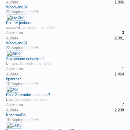
Aufrufe:
1.806
Woodwind24
22.September.2005
Polster justieren
saxdevil
,
22.September.2005
Antworten:
3
Aufrufe:
2.081
Woodwind24
22.September.2005
Saxophone entlacken?
Bimon
,
18.September.2005
Antworten:
1
Aufrufe:
1.464
8panther
18.September.2005
Rost-Schraube: und jetzt?
Boo
,
15.September.2005
Antworten:
7
Aufrufe:
2.238
KrischanDo
15.September.2005