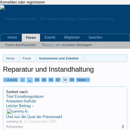
Anmelden oder registrieren
Home
Events
Mitglieder
Saxinfos
Foren
Kleinanzeigen
Foren durchsuchen
Themen mit aktuellen Beiträgen
Home
Foren
Instrumente und Zubehör
Reparatur und Instandhaltung
< Zurück
1
64
65
66
67
68
69
Weiter >
←
Sortiert nach:
Titel
Erstellungsdatum
Antworten
Aufrufe
Letzter Beitrag ↓
Und nun die Qual der Polsterwahl
sammy-b
,
21.September.2005
Antworten:
2