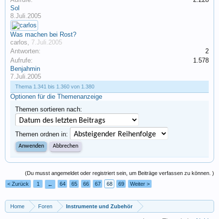
Sol
8.Juli.2005
Was machen bei Rost?
carlos
,
7.Juli.2005
Antworten:
2
Aufrufe:
1.578
Benjahmin
7.Juli.2005
Thema 1.341 bis 1.360 von 1.380
Optionen für die Themenanzeige
Themen sortieren nach:
Themen ordnen in:
(Du musst angemeldet oder registriert sein, um Beiträge verfassen zu können. )
< Zurück
1
64
65
66
67
68
69
Weiter >
←
Home
Foren
Instrumente und Zubehör