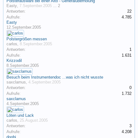
Polsterauswahl bei einer Alto - Generalüberholung
Easty
,
7.September.2005
...
2
Antworten:
22
Aufrufe:
4.785
Easty
12.September.2005
Polstergrößen messen
carlos
,
8.September.2005
Antworten:
1
Aufrufe:
1.631
Krizzodil
8.September.2005
Besuch beim Instrumentendoc ...was ich nicht wusste
saxclamus
,
4.September.2005
Antworten:
0
Aufrufe:
1.732
saxclamus
4.September.2005
Löten und Lack
carlos
,
25.August.2005
Antworten:
3
Aufrufe:
4.208
doobi