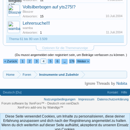
Antworten:
12
Vollsilberbogen auf yts275!?
Bloozer
10.Juli.2004
Antworten:
15
Lehrersuche!!!
wamba
11.Juli.2004
Antworten:
1
Thema 61 bis 80 von 3.509
Optionen für die Themenanzeige
(Du musst angemeldet oder registriert sein, um Beiträge verfassen zu können. )
< Zurück
1
2
3
4
5
6
176
Weiter >
→
Home
Foren
Instrumente und Zubehör
Ignore Threads by
Nobita
Deutsch [Du]
Kontakt
Hilfe
Nutzungsbedingungen
Impressum
Datenschutzerklärung
Forum software by XenForo™
-
Deutsch von xenDach
XenForo add-ons by Waindigo™
Diese Seite verwendet Cookies, um Inhalte zu personalisieren, diese deiner
Erfahrung anzupassen und dich nach der Registrierung angemeldet zu halten.
Wenn du dich weiterhin auf dieser Seite aufhältst, akzeptierst du unseren Einsatz
von Cookies.