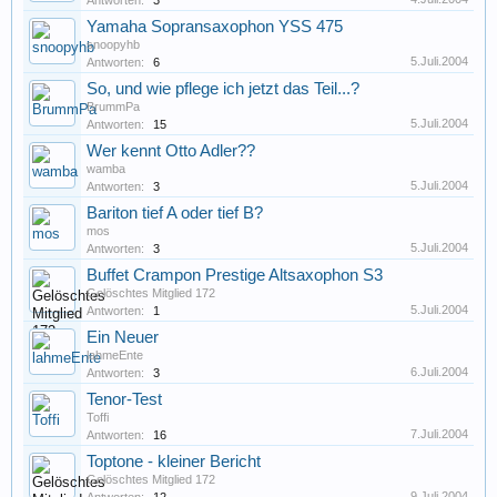
Antworten:
3
Yamaha Sopransaxophon YSS 475
snoopyhb
5.Juli.2004
Antworten:
6
So, und wie pflege ich jetzt das Teil...?
BrummPa
5.Juli.2004
Antworten:
15
Wer kennt Otto Adler??
wamba
5.Juli.2004
Antworten:
3
Bariton tief A oder tief B?
mos
5.Juli.2004
Antworten:
3
Buffet Crampon Prestige Altsaxophon S3
Gelöschtes Mitglied 172
5.Juli.2004
Antworten:
1
Ein Neuer
lahmeEnte
6.Juli.2004
Antworten:
3
Tenor-Test
Toffi
7.Juli.2004
Antworten:
16
Toptone - kleiner Bericht
Gelöschtes Mitglied 172
9.Juli.2004