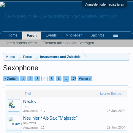
Anmelden oder registrieren
Home
Events
Mitglieder
Saxinfos
Foren
Foren durchsuchen
Themen mit aktuellen Beiträgen
Home
Foren
Instrumente und Zubehör
Saxophone
< Zurück
1
2
3
4
5
6
176
Weiter >
→
Titel
Letzter Beitrag ↑
Necks
Tim
28.Juni.2004
Antworten:
16
Neu hier / Alt-Sax "Majestic"
saxowolf
29.Juni.2004
Antworten:
12