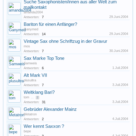
Suche Saxophonisten/innen aus aller Welt zum
mailkontakt
amanda2004
29.Juni.2004
Antworten:
7
Bariton für einen Anfänger?
Ganymed
29.Juni.2004
Antworten:
14
Vintage Sax ohne Schriftzug in der Gravur
mos
30.Juni.2004
Antworten:
7
Sax Marke Top Tone
Samweis
1.Juli.2004
Antworten:
6
Alt Mark VII
plusultra
3.Juli.2004
Antworten:
7
Weltklang Bari?
tom
...
2
3.Juli.2004
Antworten:
31
Gebrüder Alexander Mainz
Metatron
4.Juli.2004
Antworten:
2
Wer kennt Saxxon ?
bepe
4.Juli.2004