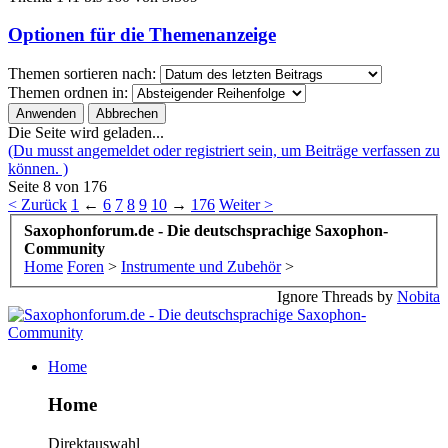
Optionen für die Themenanzeige
Themen sortieren nach:
Themen ordnen in:
Die Seite wird geladen...
(Du musst angemeldet oder registriert sein, um Beiträge verfassen zu
können. )
Seite 8 von 176
< Zurück
1
←
6
7
8
9
10
→
176
Weiter >
Saxophonforum.de - Die deutschsprachige Saxophon-
Community
Home
Foren
>
Instrumente und Zubehör
>
Ignore Threads by
Nobita
Home
Home
Direktauswahl