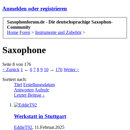
Anmelden oder registrieren
Saxophonforum.de - Die deutschsprachige Saxophon-
Community
Home
Foren
>
Instrumente und Zubehör
>
Saxophone
Seite 8 von 176
< Zurück
1
←
6
7
8
9
10
→
176
Weiter >
Sortiert nach:
Titel
Erstellungsdatum
Antworten
Aufrufe
Letzter Beitrag ↓
Werkstatt in Stuttgart
EddieT92
,
11.Februar.2025