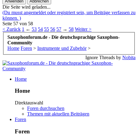
Die Seite wird geladen...
(Du musst angemeldet oder registriert sein, um Beiträge verfassen zu
können. )
Seite 57 von 58
< Zurück
1
←
53
54
55
56
57
→
58
Weiter >
Saxophonforum.de - Die deutschsprachige Saxophon-
Community
Home
Foren
>
Instrumente und Zubehör
>
Ignore Threads by
Nobita
Home
Home
Direktauswahl
Foren durchsuchen
Themen mit aktuellen Beiträgen
Foren
Foren