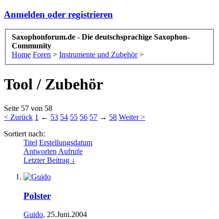
Anmelden oder registrieren
Saxophonforum.de - Die deutschsprachige Saxophon-
Community
Home
Foren
>
Instrumente und Zubehör
>
Tool / Zubehör
Seite 57 von 58
< Zurück
1
←
53
54
55
56
57
→
58
Weiter >
Sortiert nach:
Titel
Erstellungsdatum
Antworten
Aufrufe
Letzter Beitrag ↓
Polster
Guido
,
25.Juni.2004