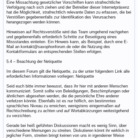
Eine Missachtung gesetzlicher Vorschriften kann strafrechtliche
Verfolgung nach sich ziehen und der Betreiber dieser Internetpräsenz
hat die Möglichkeit, strafrechtlich relevante Daten zu erfassen, die bei
Verstößen gegebenenfalls zur Identifikation des Verursachers
herangezogen werden können.
Hinweisen auf Rechtsverstöße wird das Team umgehend nachgehen
und gegebenenfalls erforderlich Schritte zur Beseitigung eines
Missstandes einleiten. Ein Hinweis kann, als Beispiel, durch eine E-
Mail an kontakt@saxophonforum.de oder die Nutzung des
Kontaktformulars an entsprechenden Stellen erfolgen.
5.4 – Beachtung der Netiquette
Im diesem Forum gilt die Netiquette, zu der unter folgendem Link alle
erforderlichen Informationen vorliegen: Netiquette
Seid euch bitte immer bewusst, dass ihr hier mit anderen Menschen
kommuniziert. Somit sollte von Beleidigungen, Beschimpfungen oder
ähnlichem abgesehen werden, die die persönliche Ehre anderer
verletzen könnte. Ebenfalls ist es nur höflich, ein bestimmtes
sprachliches Niveau zu erreichen, wenigstens einigermaßen auf
Rechtschreibung zu achten und auf Wortabkürzungen weitestgehend
zu verzichten.
Gerade bei heiß geführten Diskussionen macht es wenig Sinn, über
verschiedene Meinungen zu streiten. Diskutieren könnt ihr wirklich in
jeglicher Form, streiten bringt keinen von uns in irgendeiner Weise