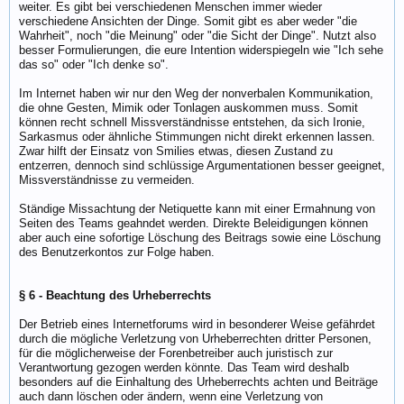
weiter. Es gibt bei verschiedenen Menschen immer wieder
verschiedene Ansichten der Dinge. Somit gibt es aber weder "die
Wahrheit", noch "die Meinung" oder "die Sicht der Dinge". Nutzt also
besser Formulierungen, die eure Intention widerspiegeln wie "Ich sehe
das so" oder "Ich denke so".
Im Internet haben wir nur den Weg der nonverbalen Kommunikation,
die ohne Gesten, Mimik oder Tonlagen auskommen muss. Somit
können recht schnell Missverständnisse entstehen, da sich Ironie,
Sarkasmus oder ähnliche Stimmungen nicht direkt erkennen lassen.
Zwar hilft der Einsatz von Smilies etwas, diesen Zustand zu
entzerren, dennoch sind schlüssige Argumentationen besser geeignet,
Missverständnisse zu vermeiden.
Ständige Missachtung der Netiquette kann mit einer Ermahnung von
Seiten des Teams geahndet werden. Direkte Beleidigungen können
aber auch eine sofortige Löschung des Beitrags sowie eine Löschung
des Benutzerkontos zur Folge haben.
§ 6 - Beachtung des Urheberrechts
Der Betrieb eines Internetforums wird in besonderer Weise gefährdet
durch die mögliche Verletzung von Urheberrechten dritter Personen,
für die möglicherweise der Forenbetreiber auch juristisch zur
Verantwortung gezogen werden könnte. Das Team wird deshalb
besonders auf die Einhaltung des Urheberrechts achten und Beiträge
auch dann löschen oder ändern, wenn eine Verletzung von