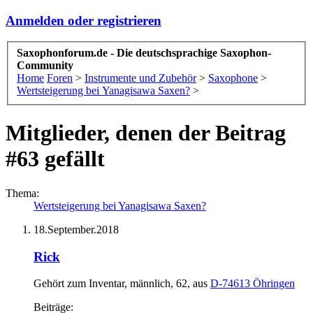
Anmelden oder registrieren
Saxophonforum.de - Die deutschsprachige Saxophon-
Community
Home
Foren
>
Instrumente und Zubehör
>
Saxophone
>
Wertsteigerung bei Yanagisawa Saxen?
>
Mitglieder, denen der Beitrag
#63 gefällt
Thema:
Wertsteigerung bei Yanagisawa Saxen?
18.September.2018
Rick
Gehört zum Inventar
, männlich, 62,
aus
D-74613 Öhringen
Beiträge: