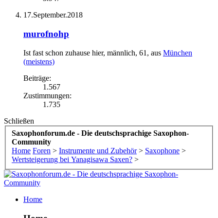
17.September.2018
murofnohp
Ist fast schon zuhause hier
, männlich, 61,
aus
München
(meistens)
Beiträge:
1.567
Zustimmungen:
1.735
Schließen
Saxophonforum.de - Die deutschsprachige Saxophon-
Community
Home
Foren
>
Instrumente und Zubehör
>
Saxophone
>
Wertsteigerung bei Yanagisawa Saxen?
>
Home