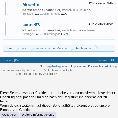
Mouette
17.November.2020
Ist fast schon zuhause hier
, weiblich,
aus
Ostsee S-H
Beiträge:
912
Zustimmungen:
2.273
sanne83
17.November.2020
Ist fast schon zuhause hier
, weiblich,
aus
Waltenhofen
Beiträge:
943
Zustimmungen:
1.639
Home
Foren
Instrumente und Zubehör
Kaufberatung
Was ist ein Einsteiger Tenor-Sax?
Deutsch [Du]
Kontakt
Hilfe
Nutzungsbedingungen
Impressum
Datenschutzerklärung
Forum software by XenForo™
-
Deutsch von xenDach
XenForo add-ons by Waindigo™
Diese Seite verwendet Cookies, um Inhalte zu personalisieren, diese deiner
Erfahrung anzupassen und dich nach der Registrierung angemeldet zu
halten.
Wenn du dich weiterhin auf dieser Seite aufhältst, akzeptierst du unseren
Einsatz von Cookies.
Akzeptieren
Weitere Informationen...