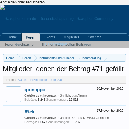
Anmelden oder registrieren
Home
Events
Mitglieder
Saxinfos
Foren
Kleinanzeigen
Foren durchsuchen
Themen mit aktuellen Beiträgen
Home
Foren
Instrumente und Zubehör
Kaufberatung
Was ist ein Einsteiger Tenor-Sax?
Mitglieder, denen der Beitrag #71 gefällt
Thema:
Was ist ein Einsteiger Tenor-Sax?
giuseppe
18.November.2020
Gehört zum Inventar
, männlich,
aus
Airegin
Beiträge:
6.246
Zustimmungen:
12.018
Rick
17.November.2020
Gehört zum Inventar
, männlich, 62,
aus
D-74613 Öhringen
Beiträge:
14.577
Zustimmungen:
21.225