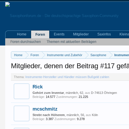
Home
Events
Mitglieder
Saxinfos
Klein
Foren
Foren durchsuchen
Themen mit aktuellen Beiträgen
Home
Foren
Instrumente und Zubehör
Saxophone
Instrume
Mitglieder, denen der Beitrag #117 gefäl
Thema:
Instrumente-Hersteller und Händler müssen Bußgeld zahlen
Rick
Gehört zum Inventar
, männlich, 62,
aus
D-74613 Öhringen
Beiträge:
14.577
Zustimmungen:
21.225
mcschmitz
Strebt nach Höherem
, männlich, 56,
aus
Köln
Beiträge:
3.387
Zustimmungen:
9.278