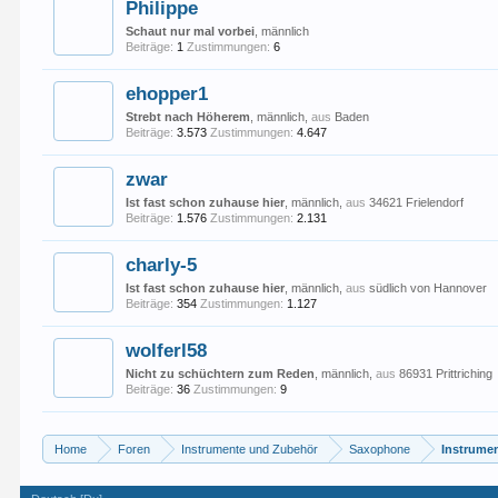
Philippe
Schaut nur mal vorbei
, männlich
Beiträge:
1
Zustimmungen:
6
ehopper1
Strebt nach Höherem
, männlich,
aus
Baden
Beiträge:
3.573
Zustimmungen:
4.647
zwar
Ist fast schon zuhause hier
, männlich,
aus
34621 Frielendorf
Beiträge:
1.576
Zustimmungen:
2.131
charly-5
Ist fast schon zuhause hier
, männlich,
aus
südlich von Hannover
Beiträge:
354
Zustimmungen:
1.127
wolferl58
Nicht zu schüchtern zum Reden
, männlich,
aus
86931 Prittriching
Beiträge:
36
Zustimmungen:
9
Home
Foren
Instrumente und Zubehör
Saxophone
Instrume